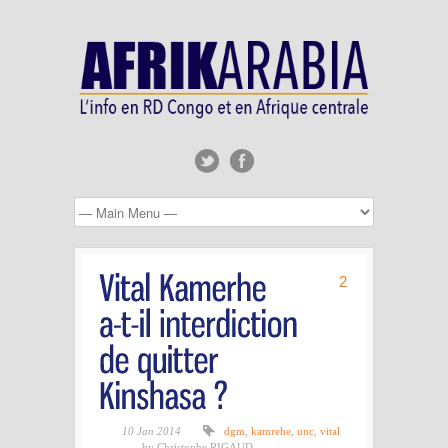
2
10 Jan 2014
dgm
,
kamrehe
,
unc
,
vital
by Christophe RIGAUD