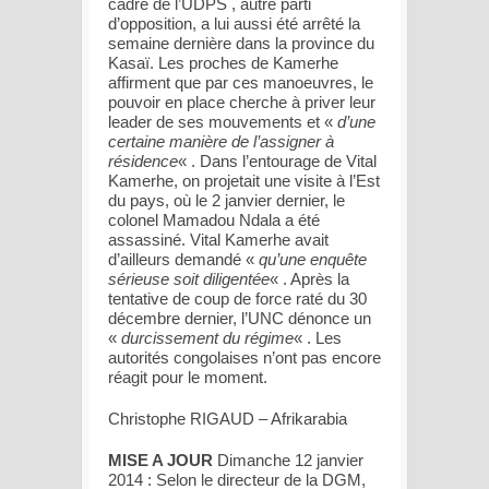
cadre de l’UDPS , autre parti
d’opposition, a lui aussi été arrêté la
semaine dernière dans la province du
Kasaï. Les proches de Kamerhe
affirment que par ces manoeuvres, le
pouvoir en place cherche à priver leur
leader de ses mouvements et «
d’une
certaine manière de l’assigner à
résidence
« . Dans l’entourage de Vital
Kamerhe, on projetait une visite à l’Est
du pays, où le 2 janvier dernier, le
colonel Mamadou Ndala a été
assassiné. Vital Kamerhe avait
d’ailleurs demandé «
qu’une enquête
sérieuse soit diligentée
« . Après la
tentative de coup de force raté du 30
décembre dernier, l’UNC dénonce un
«
durcissement du régime
« . Les
autorités congolaises n’ont pas encore
réagit pour le moment.
Christophe RIGAUD – Afrikarabia
MISE A JOUR
Dimanche 12 janvier
2014 : Selon le directeur de la DGM,