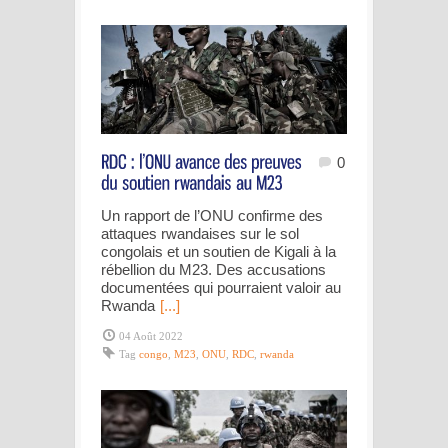
0
Un rapport de l’ONU confirme des
attaques rwandaises sur le sol
congolais et un soutien de Kigali à la
rébellion du M23. Des accusations
documentées qui pourraient valoir au
Rwanda
[...]
04 Août 2022
Tag
congo
,
M23
,
ONU
,
RDC
,
rwanda