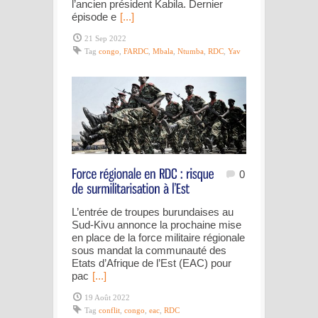
l’ancien président Kabila. Dernier
épisode e
[...]
21 Sep 2022
Tag
congo
,
FARDC
,
Mbala
,
Ntumba
,
RDC
,
Yav
0
L’entrée de troupes burundaises au
Sud-Kivu annonce la prochaine mise
en place de la force militaire régionale
sous mandat la communauté des
Etats d’Afrique de l’Est (EAC) pour
pac
[...]
19 Août 2022
Tag
conflit
,
congo
,
eac
,
RDC