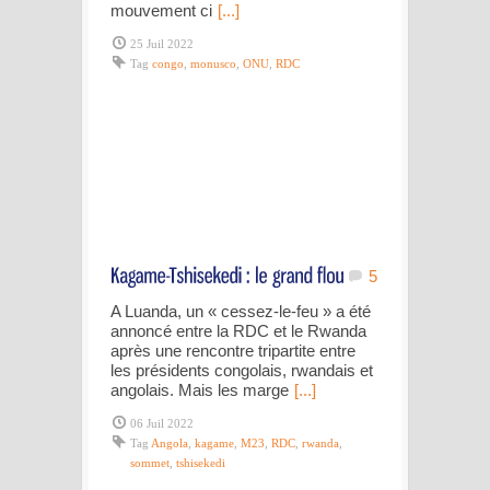
mouvement ci
[...]
25 Juil 2022
Tag
congo
,
monusco
,
ONU
,
RDC
5
A Luanda, un « cessez-le-feu » a été
annoncé entre la RDC et le Rwanda
après une rencontre tripartite entre
les présidents congolais, rwandais et
angolais. Mais les marge
[...]
06 Juil 2022
Tag
Angola
,
kagame
,
M23
,
RDC
,
rwanda
,
sommet
,
tshisekedi