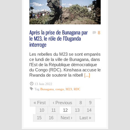
8
Les rebelles du M23 se sont emparés
ce lundi de la ville de Bunagana, dans
l’Est de la République démocratique
du Congo (RDC). Kinshasa accuse le
Rwanda de soutenir la rébell
[...]
13 Juin 2022
Tag
Bunagana
,
congo
,
M23
,
RDC
« First
‹ Previous
8
9
10
11
12
13
14
15
16
Next ›
Last »