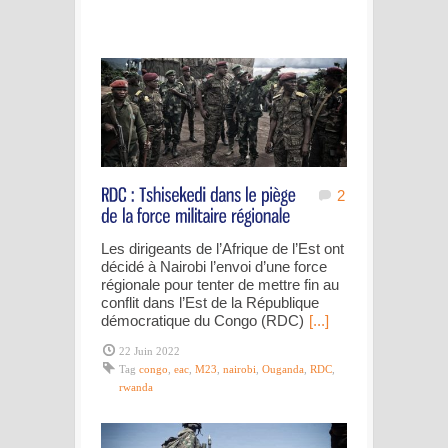
2
Les dirigeants de l’Afrique de l’Est ont
décidé à Nairobi l’envoi d’une force
régionale pour tenter de mettre fin au
conflit dans l’Est de la République
démocratique du Congo (RDC)
[...]
22 Juin 2022
Tag
congo
,
eac
,
M23
,
nairobi
,
Ouganda
,
RDC
,
rwanda