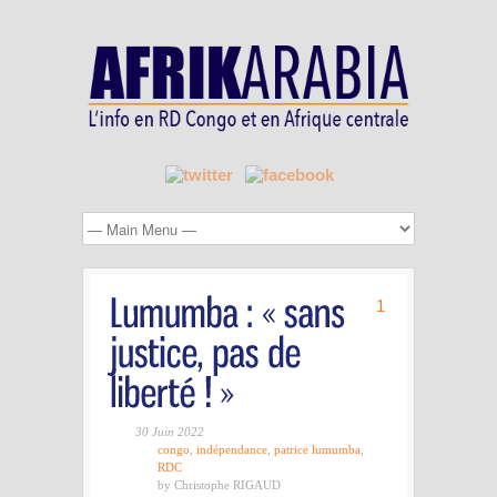
1
30 Juin 2022
congo
,
indépendance
,
patrice lumumba
,
RDC
by Christophe RIGAUD