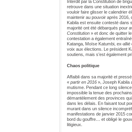
Interdit par la Constitution de br
retrouve dans une situation inextri
vouloir faire glisser le calendrier 
maintenir au pouvoir après 2016, d
Kabila est ensuite contesté dans 
majorité ont été débarqués pour a
Constitution
» et donc de quitter l
contestation a également entraîné
Katanga, Moïse Katumbi, ex-allié
voix aux élections. Le président 
soutiens, mais s’est également pri
Chaos politique
Affaibli dans sa majorité et pressé
«
partir en 2016
», Joseph Kabila a 
mutisme. Pendant ce long silence 
impossible la tenue des prochains
démantèlement des provinces qui 
dans les délais. En faisant tout p
murant dans un silence incompréhe
manifestations de janvier 2015 cont
bord du gouffre… et obligé le gouv
litigieux.