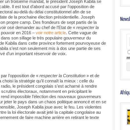
iguer un troisième mandat, le président Joseph Kabila se
cable. Il est tout d’abord accusé par l’opposition de
électoral au-delà du délai constitutionnel afin de se
ate de la prochaine élection présidentielle. Joseph
son propre camp. Des frondeurs de sept partis de la
voir osé demander au chef de l’Etat de «
respecter la
e pouvoir en 2016 –
voir notre article
. Cette vague de
 dans son sillage le très populaire gouverneur du
 de Kabila dans cette province fortement pourvoyeuse de
Kabila s’est non seulement mis à dos une partie de ses
vé d’un important réservoir de voix.
m
 par l’opposition de «
respecter la Constitution
» et de
choisi la stratégie qu’il connaît la mieux : celle du
radio, le président congolais s’est acharné à rendre
 scrutins électoraux, notamment en précipitant le
rend impossible l’élection des nouveaux gouverneurs
our jeter le pays dans un chaos politique annoncé et en se
nsible, Joseph Kabila joue avec le feu. Les violentes
re la loi électorale avait jeté la capitale congolaise au
ernement de faire machine arrière en retirant le texte