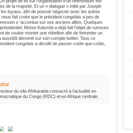
n projet de loi sur l’organisation d’un référendum est
és de la majorité. Et un «
dialogue
» initié par Joseph
les tuyaux, afin de pouvoir négocier avec les autres
ui nous fait croire que le président congolais a peu de
épression s ‘accentue sur ses anciens alliés. Quelques
présidentiel, Moïse Katumbi a déjà fait l’objet de rumeurs
 de vouloir monter une rébellion afin de fomenter un
a aussitôt démenti sur son compte twitter. Tous ce
président congolais a décidé de passer coûte que coûte,
recteur du site Afrikarabia consacré à l'actualité en
mocratique du Congo (RDC) et en Afrique centrale.