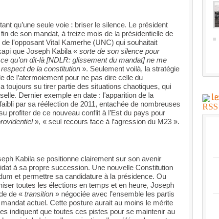
urtant qu’une seule voie : briser le silence. Le président
 fin de son mandat, à treize mois de la présidentielle de
 de l’opposant Vital Kamerhe (UNC) qui souhaitait
kapi que Joseph Kabila «
sorte de son silence pour
ut ce qu’on dit-là [NDLR: glissement du mandat] ne me
 respect de la constitution
». Seulement voilà, la stratégie
lle de l’atermoiement pour ne pas dire celle du
 toujours su tirer partie des situations chaotiques, qui
 selle. Dernier exemple en date : l’apparition de la
ffaibli par sa réélection de 2011, entachée de nombreuses
a su profiter de ce nouveau conflit à l’Est du pays pour
ovidentiel
», « seul recours face à l’agression du M23 ».
eph Kabila se positionne clairement sur son avenir
ndidat à sa propre succession. Une nouvelle Constitution
ndum et permettre sa candidature à la présidence. Ou
ganiser toutes les élections en temps et en heure, Joseph
ode de «
transition
» négociée avec l’ensemble les partis
 mandat actuel. Cette posture aurait au moins le mérite
ices indiquent que toutes ces pistes pour se maintenir au