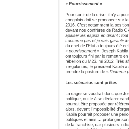
« Pourrissement »
Pour sortir de la crise, il n’y a po
congolais doit se prononcer sur la
2016. C’est notamment la position
devant nos confrères de Radio O
apaiser les esprits en disant : to
concerne pas et je vais garantir le
du chef de l’Etat a toujours été ce
«
pourrissement
». Joseph Kabila a
ont toujours fini par le remettre en
rébellion du M23, mi 2012. Très a
irrégularités, le président Kabila 
prendre la posture de «
l’homme pr
Les scénarios sont prêtes
La sagesse voudrait donc que Jos
politique, quitte à se déclarer ca
pourrait être proposée par référe
alors, devant l’impossibilité d’or
Kabila pourrait proposer une péri
politiques et ainsi… prolonger son
de la franchise, car plusieurs ind