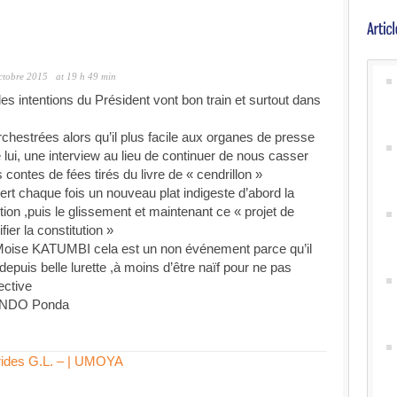
ctobre 2015
at 19 h 49 min
es intentions du Président vont bon train et surtout dans
hestrées alors qu’il plus facile aux organes de presse
e lui, une interview au lieu de continuer de nous casser
contes de fées tirés du livre de « cendrillon »
ert chaque fois un nouveau plat indigeste d’abord la
ution ,puis le glissement et maintenant ce « projet de
er la constitution »
oise KATUMBI cela est un non événement parce qu’il
 depuis belle lurette ,à moins d’être naïf pour ne pas
ective
ENDO Ponda
ides G.L. – | UMOYA