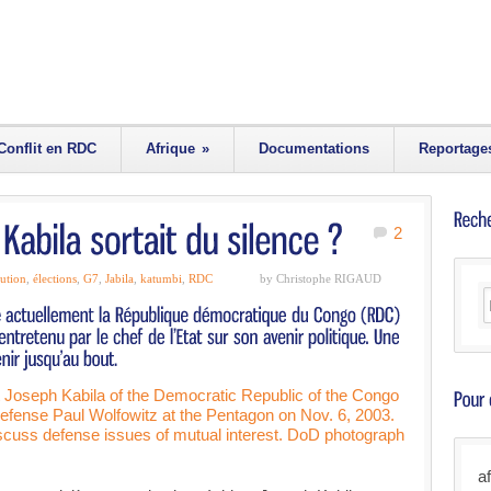
Conflit en RDC
Afrique
»
Documentations
Reportage
2
tution
,
élections
,
G7
,
Jabila
,
katumbi
,
RDC
by Christophe RIGAUD
a