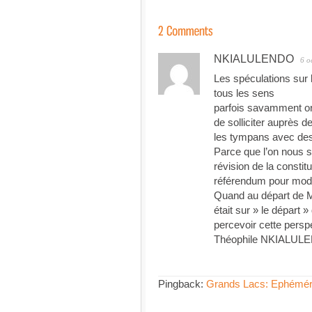
NKIALULENDO
6 o
Les spéculations sur l
tous les sens
parfois savamment orc
de solliciter auprès d
les tympans avec des 
Parce que l’on nous s
révision de la constit
référendum pour modifi
Quand au départ de M
était sur » le départ »
percevoir cette persp
Théophile NKIALUL
Pingback:
Grands Lacs: Ephémér