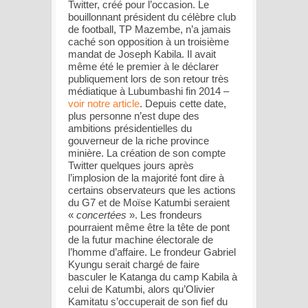
Twitter, créé pour l’occasion. Le
bouillonnant président du célèbre club
de football, TP Mazembe, n’a jamais
caché son opposition à un troisième
mandat de Joseph Kabila. Il avait
même été le premier à le déclarer
publiquement lors de son retour très
médiatique à Lubumbashi fin 2014 –
voir notre article
. Depuis cette date,
plus personne n’est dupe des
ambitions présidentielles du
gouverneur de la riche province
minière. La création de son compte
Twitter quelques jours après
l’implosion de la majorité font dire à
certains observateurs que les actions
du G7 et de Moïse Katumbi seraient
«
concertées
». Les frondeurs
pourraient même être la tête de pont
de la futur machine électorale de
l’homme d’affaire. Le frondeur Gabriel
Kyungu serait chargé de faire
basculer le Katanga du camp Kabila à
celui de Katumbi, alors qu’Olivier
Kamitatu s’occuperait de son fief du