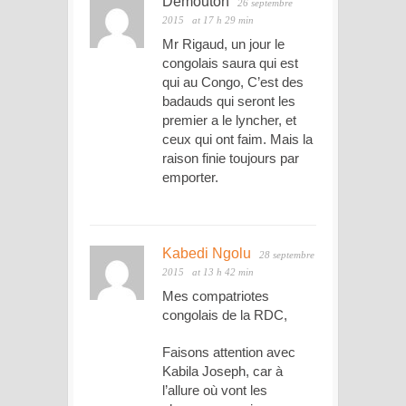
Demouton
26 septembre
2015
at 17 h 29 min
Mr Rigaud, un jour le
congolais saura qui est
qui au Congo, C’est des
badauds qui seront les
premier a le lyncher, et
ceux qui ont faim. Mais la
raison finie toujours par
emporter.
Kabedi Ngolu
28 septembre
2015
at 13 h 42 min
Mes compatriotes
congolais de la RDC,
Faisons attention avec
Kabila Joseph, car à
l’allure où vont les