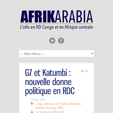
4
24 Sep 2015
congo
,
élections
,
GY
,
kabila
,
Kamitatu
,
katumbi
,
Kyungu
,
RDC
by Christophe RIGAUD