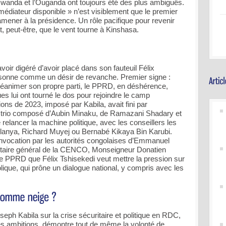
 Rwanda et l’Ouganda ont toujours été des plus ambiguës.
édiateur disponible » n’est visiblement que le premier
ramener à la présidence. Un rôle pacifique pour revenir
t, peut-être, que le vent tourne à Kinshasa.
oir digéré d’avoir placé dans son fauteuil Félix
 sonne comme un désir de revanche. Premier signe :
à réanimer son propre parti, le PPRD, en déshérence,
 lui ont tourné le dos pour rejoindre le camp
ions de 2023, imposé par Kabila, avait fini par
n trio composé d’Aubin Minaku, de Ramazani Shadary et
elancer la machine politique, avec les conseillers les
anya, Richard Muyej ou Bernabé Kikaya Bin Karubi.
convocation par les autorités congolaises d’Emmanuel
taire général de la CENCO, Monseigneur Donatien
le PPRD que Félix Tshisekedi veut mettre la pression sur
olique, qui prône un dialogue national, y compris avec les
eph Kabila sur la crise sécuritaire et politique en RDC,
lles ambitions, démontre tout de même la volonté de