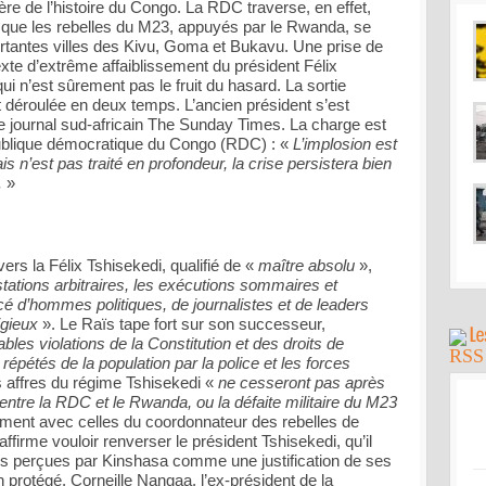
e de l’histoire du Congo. La RDC traverse, en effet,
rs que les rebelles du M23, appuyés par le Rwanda, se
tantes villes des Kivu, Goma et Bukavu. Une prise de
exte d’extrême affaiblissement du président Félix
ui n’est sûrement pas le fruit du hasard. La sortie
 déroulée en deux temps. L’ancien président s’est
le journal sud-africain The Sunday Times. La charge est
épublique démocratique du Congo (RDC) : «
L’implosion est
s n’est pas traité en profondeur, la crise persistera bien
.
»
vers la Félix Tshisekedi, qualifié de «
maître absolu
»,
restations arbitraires, les exécutions sommaires et
forcé d’hommes politiques, de journalistes et de leaders
igieux
». Le Raïs tape fort sur son successeur,
bles violations de la Constitution et des droits de
pétés de la population par la police et les forces
s affres du régime Tshisekedi «
ne cesseront pas après
entre la RDC et le Rwanda, ou la défaite militaire du M23
ement avec celles du coordonnateur des rebelles de
ffirme vouloir renverser le président Tshisekedi, qu’il
ns perçues par Kinshasa comme une justification de ses
n protégé, Corneille Nangaa, l’ex-président de la