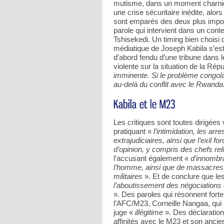
mutisme, dans un moment charnièr
une crise sécuritaire inédite, alo
sont emparés des deux plus impor
parole qui intervient dans un cont
Tshisekedi. Un timing bien choisi q
médiatique de Joseph Kabila s’est
d’abord fendu d’une tribune dans 
violente sur la situation de la R
imminente. Si le problème congolai
au-delà du conflit avec le Rwanda
Les critiques sont toutes dirigées 
pratiquant «
l’intimidation, les ar
extrajudiciaires, ainsi que l’exil 
d’opinion, y compris des chefs rel
l’accusant également «
d’innombra
l’homme, ainsi que de massacres ré
militaires
». Et de conclure que le
l’aboutissement des négociations 
». Des paroles qui résonnent fort
l’AFC/M23, Corneille Nangaa, qui a
juge «
illégitime
». Des déclaratio
affinités avec le M23 et son ancie