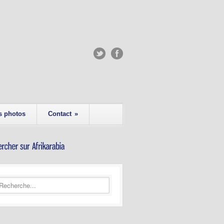
s photos
Contact
»