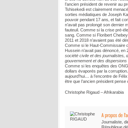
l’ancien président de revenir au p
Tshisekedi est clairement menacée
sorties médiatiques de Joseph Kabi
pouvoir pendant 17 ans, et fait c
n’avait pas prolongé son dernier 
fauteuil. Comme si la crise pré-él
sang. Comme si Floribert Chebeya
2011 et 2018 n’avaient pas été dén
Comme si le Haut-Commissaire de
Hussein n’avait pas dénoncé, en 
société civile et des journalistes,
gouvernement et des dispersions 
Comme si les enquêtes des ONG in
dollars évaporés par la corruptio
aujourd’hui… à l’encontre de Félix
être que l’ancien président pense
Christophe Rigaud – Afrikarabia
Journaliste, di
République dé