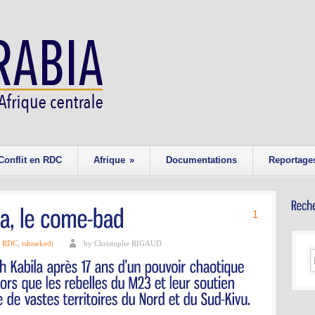
Conflit en RDC
Afrique
»
Documentations
Reportage
1
,
RDC
,
tshisekedi
by Christophe RIGAUD