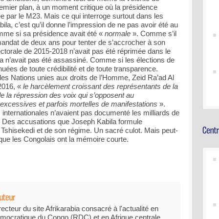
remier plan, à un moment critique où la présidence
 par le M23. Mais ce qui interroge surtout dans les
la, c’est qu’il donne l’impression de ne pas avoir été au
omme si sa présidence avait été «
normale
». Comme s’il
mandat de deux ans pour tenter de s’accrocher à son
ectorale de 2015-2018 n’avait pas été réprimée dans le
 n’avait pas été assassiné. Comme si les élections de
uées de toute crédibilité et de toute transparence.
s Nations unies aux droits de l’Homme, Zeid Ra’ad Al
2016, «
le harcèlement croissant des représentants de la
 de la répression des voix qui s’opposent au
excessives et parfois mortelles de manifestations
».
ternationales n’avaient pas documenté les milliards de
n. Des accusations que Joseph Kabila formule
 Tshisekedi et de son régime. Un sacré culot. Mais peut-
 que les Congolais ont la mémoire courte.
recteur du site Afrikarabia consacré à l'actualité en
mocratique du Congo (RDC) et en Afrique centrale.