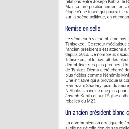
relations entre Joseph Kabila, le
Mais ce pré-positionnement en « m
étage d’une fusée qui pourrait le 
sur la scène politique, en attendan
Le sénateur à vie semble ne pas av
Tshisekedi. Ce retour médiatique
l’ancien président s’est attaché 
depuis 2019. De nombreux caciques
Tshisekedi, et le boycott des élect
démobiliser ses plus proches. U
de Tshikez Diemu a été chargé de r
plus fidèles comme Néhémie Mwil
Une initiative qui a provoqué la 
Ramazani Shadary, puis du secré
N’Shole. Un indice que plus pour 
Joseph Kabila et sur l’Église cath
rebelles du M23.
La communication erratique de Jos
si elle ne dévoile rien de ses rée