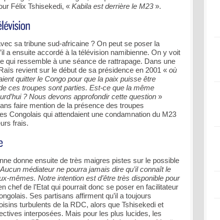
ur Félix Tshisekedi, «
Kabila est derrière le M23
».
 avec sa tribune sud-africaine ? On peut se poser la
’il a ensuite accordé à la télévision namibienne. On y voit
ice qui ressemble à une séance de rattrapage. Dans une
 Raïs revient sur le début de sa présidence en 2001 «
où
ient quitter le Congo pour que la paix puisse être
rt de ces troupes sont parties. Est-ce que la même
ourd’hui ? Nous devons approfondir cette question
»
ans faire mention de la présence des troupes
 Les Congolais qui attendaient une condamnation du M23
urs frais.
enne donne ensuite de très maigres pistes sur le possible
Aucun médiateur ne pourra jamais dire qu’il connaît le
-mêmes. Notre intention est d’être très disponible pour
n chef de l’Etat qui pourrait donc se poser en facilitateur
congolais. Ses partisans affirment qu’il a toujours
oisins turbulents de la RDC, alors que Tshisekedi et
ctives interposées. Mais pour les plus lucides, les