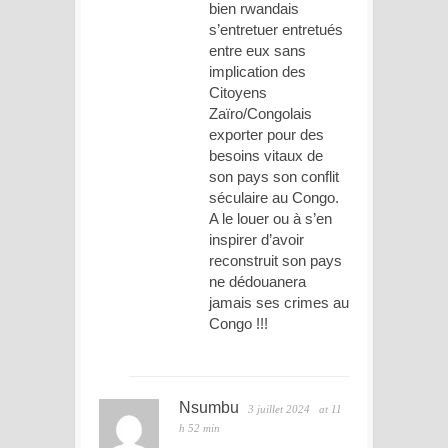
bien rwandais
s’entretuer entretués
entre eux sans
implication des
Citoyens
Zaïro/Congolais
exporter pour des
besoins vitaux de
son pays son conflit
séculaire au Congo.
A le louer ou à s’en
inspirer d’avoir
reconstruit son pays
ne dédouanera
jamais ses crimes au
Congo !!!
Nsumbu
3 juillet 2024
at 11
h 52 min