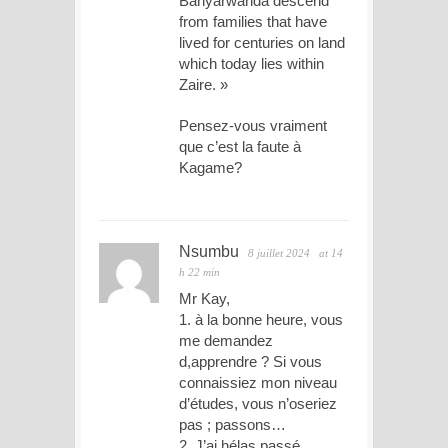
Banyarwanda descend
from families that have
lived for centuries on land
which today lies within
Zaire. »
Pensez-vous vraiment
que c’est la faute à
Kagame?
Nsumbu
8 juillet 2024
at 14
h 22 min
Mr Kay,
1. à la bonne heure, vous
me demandez
d,apprendre ? Si vous
connaissiez mon niveau
d’études, vous n’oseriez
pas ; passons…
2. J’ai hélas passé