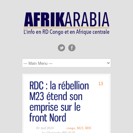
13
01 Juil 2024
congo
,
M23
,
RDC
by Christophe RIGAUD