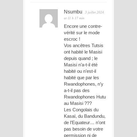
Nsumbu
3 juillet 2024
at 11 h 17 min
Encore une contre-
vérité sur le mode
escroc !
Vos ancêtres Tutsis
ont habité le Masisi
depuis quand ; le
Masisi n’a-t-il été
habité ou n’est-il
habité que par les
Rwandophones, n’y
a-t-il pas des
Rwandophones Hutu
au Masisi ???
Les Congolais du
Kasaï, du Bandundu,
de l’Equateur… n’ont
pas besoin de votre
permission ni de