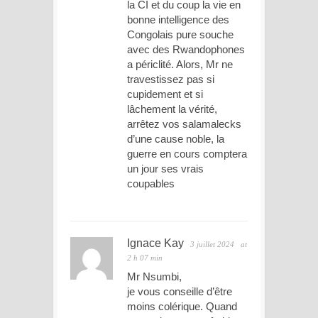
la CI et du coup la vie en
bonne intelligence des
Congolais pure souche
avec des Rwandophones
a périclité. Alors, Mr ne
travestissez pas si
cupidement et si
lâchement la vérité,
arrêtez vos salamalecks
d’une cause noble, la
guerre en cours comptera
un jour ses vrais
coupables
Ignace Kay
3 juillet 2024
at
2 h 07 min
Mr Nsumbi,
je vous conseille d’être
moins colérique. Quand