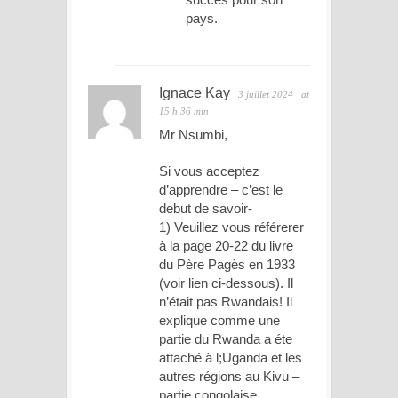
pays.
Ignace Kay
3 juillet 2024
at
15 h 36 min
Mr Nsumbi,
Si vous acceptez
d’apprendre – c’est le
debut de savoir-
1) Veuillez vous référerer
à la page 20-22 du livre
du Père Pagès en 1933
(voir lien ci-dessous). Il
n’était pas Rwandais! Il
explique comme une
partie du Rwanda a éte
attaché à l;Uganda et les
autres régions au Kivu –
partie congolaise.