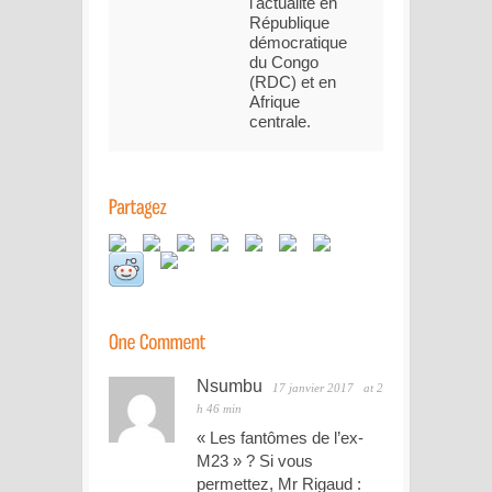
l'actualité en
République
démocratique
du Congo
(RDC) et en
Afrique
centrale.
Nsumbu
17 janvier 2017
at 2
h 46 min
« Les fantômes de l’ex-
M23 » ? Si vous
permettez, Mr Rigaud :