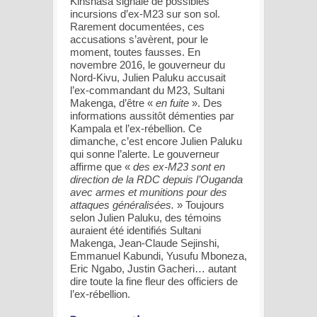
Kinshasa signale de possibles
incursions d’ex-M23 sur son sol.
Rarement documentées, ces
accusations s’avèrent, pour le
moment, toutes fausses. En
novembre 2016, le gouverneur du
Nord-Kivu, Julien Paluku accusait
l’ex-commandant du M23, Sultani
Makenga, d’être «
en fuite
». Des
informations aussitôt démenties par
Kampala et l’ex-rébellion. Ce
dimanche, c’est encore Julien Paluku
qui sonne l’alerte. Le gouverneur
affirme que «
des ex-M23 sont en
direction de la RDC depuis l’Ouganda
avec armes et munitions pour des
attaques généralisées.
» Toujours
selon Julien Paluku, des témoins
auraient été identifiés Sultani
Makenga, Jean-Claude Sejinshi,
Emmanuel Kabundi, Yusufu Mboneza,
Eric Ngabo, Justin Gacheri… autant
dire toute la fine fleur des officiers de
l’ex-rébellion.