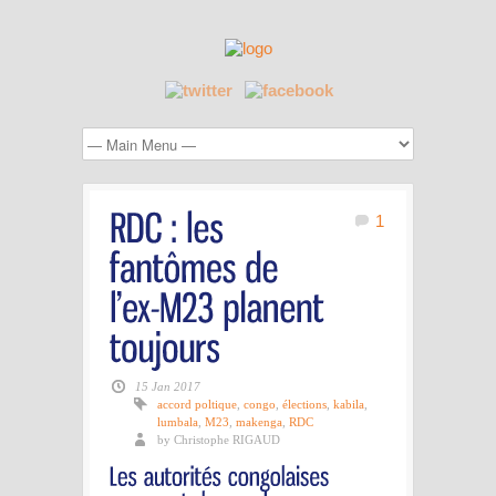
1
15 Jan 2017
accord poltique
,
congo
,
élections
,
kabila
,
lumbala
,
M23
,
makenga
,
RDC
by Christophe RIGAUD