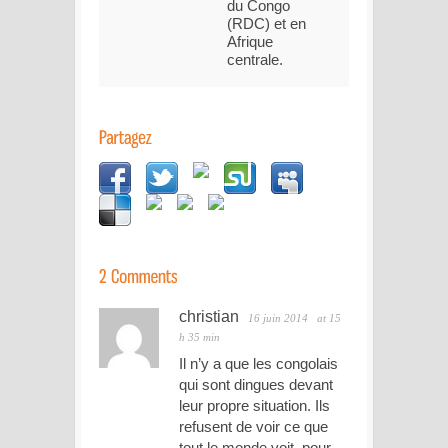
du Congo
(RDC) et en
Afrique
centrale.
christian
16 juin 2014
at 15
h 35 min
Il n’y a que les congolais
qui sont dingues devant
leur propre situation. Ils
refusent de voir ce que
tout le monde voit, pour