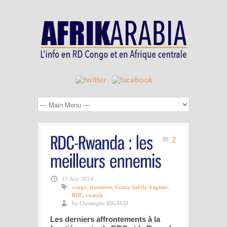
2
15 Juin 2014
congo
,
frontières
,
Goma
,
kabila
,
kagame
,
RDC
,
rwanda
by Christophe RIGAUD
Les derniers affrontements à la