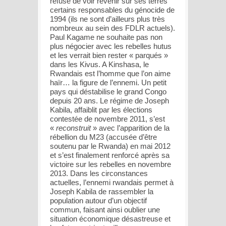
refusé de voir revenir sur ses terres
certains responsables du génocide de
1994 (ils ne sont d’ailleurs plus très
nombreux au sein des FDLR actuels).
Paul Kagame ne souhaite pas non
plus négocier avec les rebelles hutus
et les verrait bien rester « parqués »
dans les Kivus. A Kinshasa, le
Rwandais est l’homme que l’on aime
haïr… la figure de l’ennemi. Un petit
pays qui déstabilise le grand Congo
depuis 20 ans. Le régime de Joseph
Kabila, affaiblit par les élections
contestée de novembre 2011, s’est
«
reconstruit
» avec l’apparition de la
rébellion du M23 (accusée d’être
soutenu par le Rwanda) en mai 2012
et s’est finalement renforcé après sa
victoire sur les rebelles en novembre
2013. Dans les circonstances
actuelles, l’ennemi rwandais permet à
Joseph Kabila de rassembler la
population autour d’un objectif
commun, faisant ainsi oublier une
situation économique désastreuse et