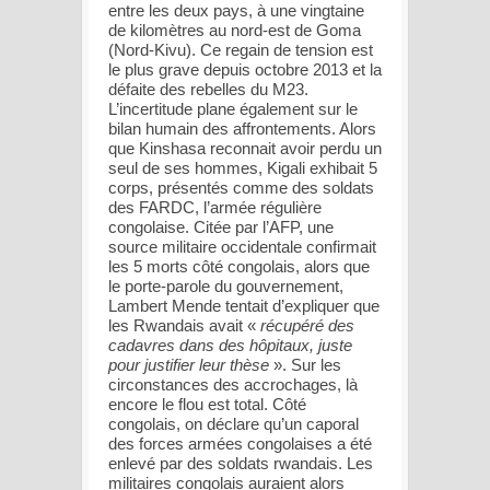
entre les deux pays, à une vingtaine
de kilomètres au nord-est de Goma
(Nord-Kivu). Ce regain de tension est
le plus grave depuis octobre 2013 et la
défaite des rebelles du M23.
L’incertitude plane également sur le
bilan humain des affrontements. Alors
que Kinshasa reconnait avoir perdu un
seul de ses hommes, Kigali exhibait 5
corps, présentés comme des soldats
des FARDC, l’armée régulière
congolaise. Citée par l’AFP, une
source militaire occidentale confirmait
les 5 morts côté congolais, alors que
le porte-parole du gouvernement,
Lambert Mende tentait d’expliquer que
les Rwandais avait «
récupéré des
cadavres dans des hôpitaux, juste
pour justifier leur thèse
». Sur les
circonstances des accrochages, là
encore le flou est total. Côté
congolais, on déclare qu’un caporal
des forces armées congolaises a été
enlevé par des soldats rwandais. Les
militaires congolais auraient alors