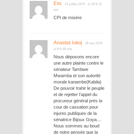
Eric
24 juillet 2019
at 18 h 33
min
CPI de misère
Anastas lukoj
28 mai 2020
at 8 h 48 min
Nous déposons encore
une autre plainte contre le
sénateur Tambwe
Mwamba et son autorité
morale kanambe(Kabila)
De pouvoir trahir le peuple
et de rejetter l’appel du
procureur général près la
cour de cassation pour
injures publiques de la
sénatrice Bijoux Goya…
Nous sommes au boud
de notre pensée que la