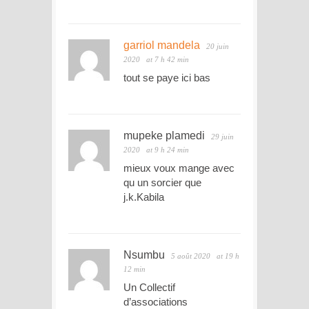
garriol mandela
20 juin
2020
at 7 h 42 min
tout se paye ici bas
mupeke plamedi
29 juin
2020
at 9 h 24 min
mieux voux mange avec
qu un sorcier que
j.k.Kabila
Nsumbu
5 août 2020
at 19 h
12 min
Un Collectif
d’associations