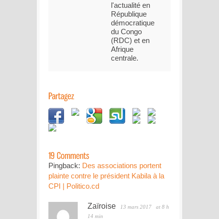
l'actualité en
République
démocratique
du Congo
(RDC) et en
Afrique
centrale.
Pingback:
Des associations portent
plainte contre le président Kabila à la
CPI | Politico.cd
Zaïroise
13 mars 2017
at 8 h
14 min