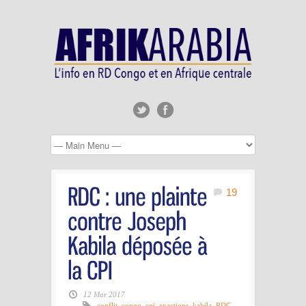
19
12 Mar 2017
conflit
,
congo
,
cpi
,
exactions
,
kabila
,
RDC