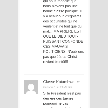
qui nous rappelle que
nous n’avons pas une
bonne classe politique. Il
y a beaucoup d’égoïstes,
des occultistes qui ne
veulent et ne font que du
mal… MA PRIERE EST
QUE LE DIEU TOUT-
PUISSANT CONFONDE
CES MAUVAIS
POLITICIENS! N’oublions
pas que Jésus-Christ
revient bientôt!!!
Classe Katambwe
17
mars 2017
at 9 h 23 min
Si le Président n’est pas
derrière ces tuéries,
pourquoi ne pas