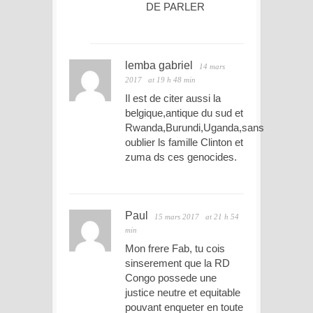
DE PARLER
lemba gabriel
14 mars
2017
at 19 h 48 min
Il est de citer aussi la
belgique,antique du sud et
Rwanda,Burundi,Uganda,sans
oublier ls famille Clinton et
zuma ds ces genocides.
Paul
15 mars 2017
at 21 h 54
min
Mon frere Fab, tu cois
sinserement que la RD
Congo possede une
justice neutre et equitable
pouvant enqueter en toute