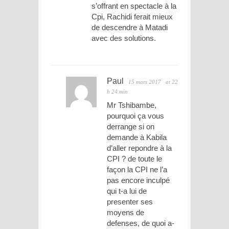
s’offrant en spectacle à la
Cpi, Rachidi ferait mieux
de descendre à Matadi
avec des solutions.
Paul
15 mars 2017
at 22
h 24 min
Mr Tshibambe,
pourquoi ça vous
derrange si on
demande à Kabila
d’aller repondre à la
CPI ? de toute le
façon la CPI ne l’a
pas encore inculpé
qui t-a lui de
presenter ses
moyens de
defenses, de quoi a-