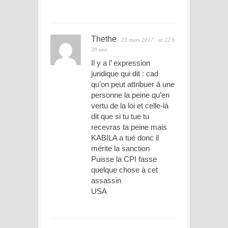
Thethe
23 mars 2017
at 22 h
38 min
Il y a l’ expression
juridique qui dit : cad
qu’on peut attribuer à une
personne la peine qu’en
vertu de la loi et celle-là
dit que si tu tue tu
recevras ta peine mais
KABILA a tué donc il
mérite la sanction
Puisse la CPI fasse
quelque chose à cet
assassin
USA