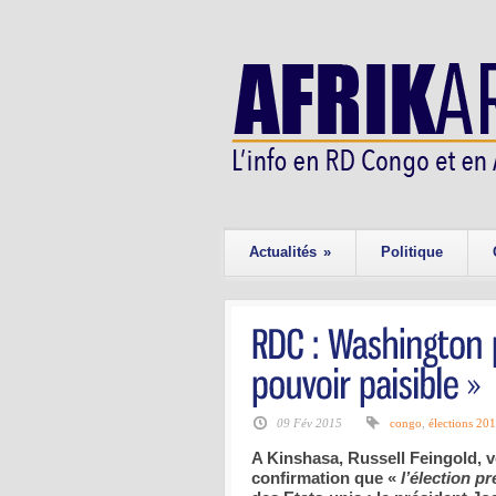
Actualités
»
Politique
09 Fév 2015
congo
,
élections 20
A Kinshasa, Russell Feingold, 
confirmation que «
l’élection pr