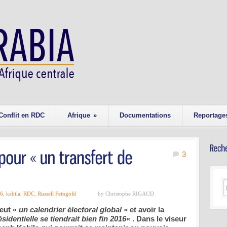
Conflit en RDC
Afrique
»
Documentations
Reportage
3
16
,
kabila
,
RDC
,
Russell Feingold
by Christophe RIGAUD
veut «
un calendrier électoral global
» et avoir la
ésidentielle se tiendrait bien fin 2016
« . Dans le viseur