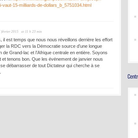
ui-vaut-15-milliards-de-dollars_b_5751034.html
 février 2015
at 11 h 23 min
 il est temps que nous nous réveillons derrière les effort
ger la RDC vers la Démocratie source d’une longue
on de Grand-lac et l’Afrique centrale en entière. Soyons
nt et tenons bon. Que les événement de janvier nous
 se débarrasser de tout Dictateur qui cherche à se
.