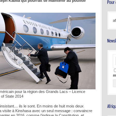
oseph Kabila qui pourrait se maintenir au pouvoir
a
m
américain pour la région des Grands Lacs – Licence
of State 2014
 insistant… ils le sont. En moins de huit mois deux
la visite à Kinshasa avec un seul message : convaincre
enter en 2016, comme l’indique la Constitution, et