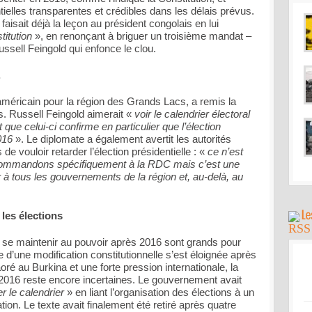
tielles transparentes et crédibles dans les délais prévus.
aisait déjà la leçon au président congolais en lui
titution
», en renonçant à briguer un troisième mandat –
Russell Feingold qui enfonce le clou.
.
 américain pour la région des Grands Lacs, a remis la
s. Russell Feingold aimerait «
voir le calendrier électoral
 que celui-ci confirme en particulier que l’élection
2016
». Le diplomate a également avertit les autorités
de vouloir retarder l’élection présidentielle : «
ce n’est
ecommandons spécifiquement à la RDC mais c’est une
r à tous les gouvernements de la région et, au-delà, au
 les élections
 se maintenir au pouvoir après 2016 sont grands pour
ue d’une modification constitutionnelle s’est éloignée après
é au Burkina et une forte pression internationale, la
2016 reste encore incertaines. Le gouvernement avait
er le calendrier
» en liant l’organisation des élections à un
on. Le texte avait finalement été retiré après quatre