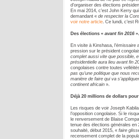
d’organiser des élections présiden
En mai 2014, c’est John Kerry qui f
demandant «
de respecter la Cons
voir notre article
. Ce lundi, c’est 
Des élections «
avant fin 2016
»
En visite à Kinshasa, l’émissaire
pression sur le président congolai
complet aussi vite que possible, et
présidentielle aura lieu avant fin 
congolaises contre toutes velléités 
pas qu’une politique que nous r
manière de faire qui va s’applique
continent africain
».
Déjà 20 millions de dollars pour
Les risques de voir Joseph Kabila
l’opposition congolaise. Si le risq
le renversement de Blaise Compaor
tenue des élections générales en 
souhaité, début 2015, «
faire gliss
recensement complet de la populati