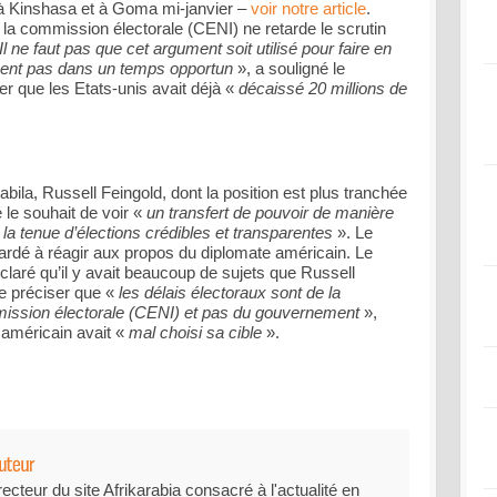
 à Kinshasa et à Goma mi-janvier –
voir notre article
.
e la commission électorale (CENI) ne retarde le scrutin
Il ne faut pas que cet argument soit utilisé pour faire en
nnent pas dans un temps opportun
», a souligné le
er que les Etats-unis avait déjà «
décaissé 20 millions de
ila, Russell Feingold, dont la position est plus tranchée
 le souhait de voir «
un transfert de pouvoir de manière
 la tenue d’élections crédibles et transparentes
». Le
ardé à réagir aux propos du diplomate américain. Le
laré qu’il y avait beaucoup de sujets que Russell
de préciser que «
les délais électoraux sont de la
ission électorale (CENI) et pas du gouvernement
»,
 américain avait «
mal choisi sa cible
».
recteur du site Afrikarabia consacré à l'actualité en