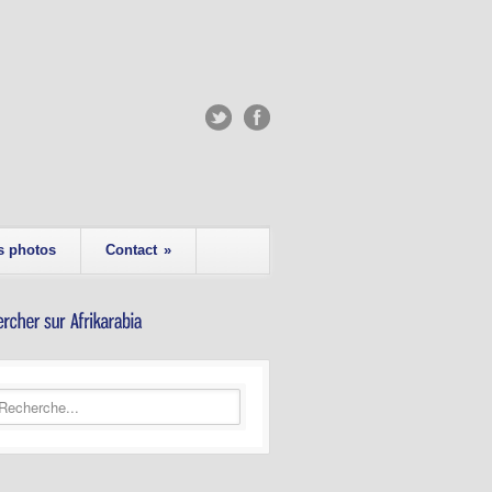
s photos
Contact
»