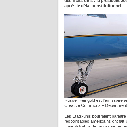
des Etats-unis : le président J
après le délai constitutionnel.
Russell Feingold est l’émissaire 
Creative Commons – Department 
Les Etats-unis pourraient paraître
responsables américains ont fait 
Joseph Kabila de ne pas se représ