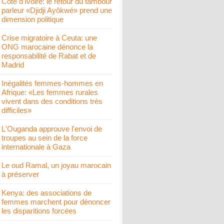
Côte d'Ivoire: le retour du tambour
parleur «Djidji Ayôkwé» prend une
dimension politique
Crise migratoire à Ceuta: une
ONG marocaine dénonce la
responsabilité de Rabat et de
Madrid
Inégalités femmes-hommes en
Afrique: «Les femmes rurales
vivent dans des conditions très
difficiles»
L'Ouganda approuve l'envoi de
troupes au sein de la force
internationale à Gaza
Le oud Ramal, un joyau marocain
à préserver
Kenya: des associations de
femmes marchent pour dénoncer
les disparitions forcées