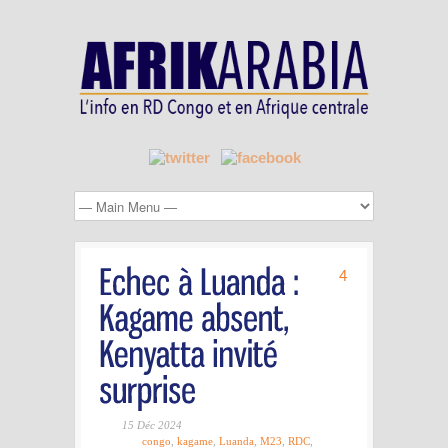
4
15 Déc 2024
congo
,
kagame
,
Luanda
,
M23
,
RDC
,