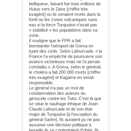
belliqueux, faisant fuir trois millions de
Hutus vers le Zaïre [chiffre très
exagéré] où ils seraient morts dans la
forêt ou les zones volcaniques sans
eau si la force Turquoise n’avait pas
« stabilisé » les populations dans sa
zone.
Il souligne que le FPR a fait
bombarder l’aéroport de Goma en
tuant des civils. Selon Lafourcade, « la
France l’a empêché de poursuivre son
avance victorieuse mais ne l’a jamais
combattu ». A Goma, selon le général,
le choléra a fait 200 000 morts [chiffre
très exagéré] et Kagame en serait
responsable.
Le général n’a pas un mot de
condamnation des auteurs du
génocide contre les Tutsi. C’est là que
se situe le naufrage éthique de Jean-
Claude Lafourcade et de son état-
major de Turquoise [à l’exception du
général Sartre]. Ils auraient pu ne pas
assumer une décision politique à
laquelle ils se contentaient d’obéir. Ils