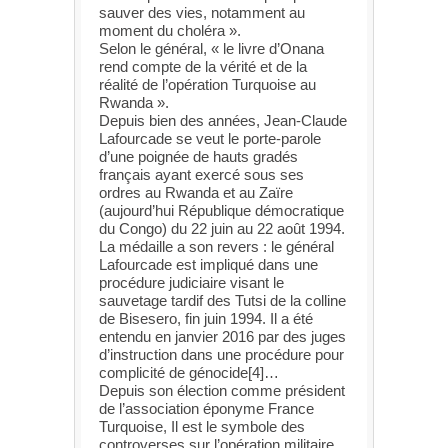
sauver des vies, notamment au
moment du choléra ».
Selon le général, « le livre d’Onana
rend compte de la vérité et de la
réalité de l’opération Turquoise au
Rwanda ».
Depuis bien des années, Jean-Claude
Lafourcade se veut le porte-parole
d’une poignée de hauts gradés
français ayant exercé sous ses
ordres au Rwanda et au Zaïre
(aujourd’hui République démocratique
du Congo) du 22 juin au 22 août 1994.
La médaille a son revers : le général
Lafourcade est impliqué dans une
procédure judiciaire visant le
sauvetage tardif des Tutsi de la colline
de Bisesero, fin juin 1994. Il a été
entendu en janvier 2016 par des juges
d’instruction dans une procédure pour
complicité de génocide[4]…
Depuis son élection comme président
de l’association éponyme France
Turquoise, Il est le symbole des
controverses sur l’opération militaire,