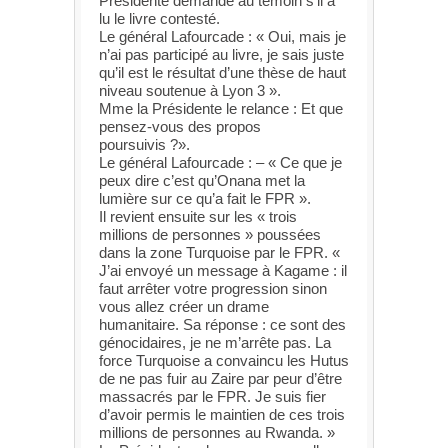
Présidente demande au témoin s’il a
lu le livre contesté.
Le général Lafourcade : « Oui, mais je
n’ai pas participé au livre, je sais juste
qu’il est le résultat d’une thèse de haut
niveau soutenue à Lyon 3 ».
Mme la Présidente le relance : Et que
pensez-vous des propos
poursuivis ?».
Le général Lafourcade : – « Ce que je
peux dire c’est qu’Onana met la
lumière sur ce qu’a fait le FPR ».
Il revient ensuite sur les « trois
millions de personnes » poussées
dans la zone Turquoise par le FPR. «
J’ai envoyé un message à Kagame : il
faut arrêter votre progression sinon
vous allez créer un drame
humanitaire. Sa réponse : ce sont des
génocidaires, je ne m’arrête pas. La
force Turquoise a convaincu les Hutus
de ne pas fuir au Zaire par peur d’être
massacrés par le FPR. Je suis fier
d’avoir permis le maintien de ces trois
millions de personnes au Rwanda. »