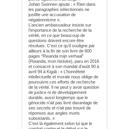
Johan Swinnen ajoute : « Rien dans
les paragraphes sélectionnés ne
justifie une accusation de
négationnisme ».
L’ancien ambassadeur insiste sur
l’importance de la recherche de la
vérité, en ce que beaucoup de
questions doivent encore être
résolues. C’est ce qu’il souligne par
ailleurs à la fin de son livre de 600
pages “Rwanda mijn verhaal”
(Rwanda, mon histoire), paru en 2016
et consacré à son mandat d’août 90 à
avril 94 à Kigali : « L’honnêteté
intellectuelle et morale nous oblige de
poursuivre ces efforts de recherche
de la vérité. Il ne peut y avoir question
de justice ni de développement
durable, aussi longtemps que le
génocide n’ait pas livré davantage de
ses secrets et n’ait pas trouvé de
réponses aux angles morts
subsistants. »
C’est là également selon lui que le
combat contre et le débat sur le