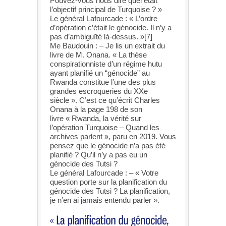
Pouvez-vous nous dire quel était
l’objectif principal de Turquoise ? »
Le général Lafourcade : « L’ordre
d’opération c’était le génocide. Il n’y a
pas d’ambiguïté là-dessus. »[7]
Me Baudouin : – Je lis un extrait du
livre de M. Onana. « La thèse
conspirationniste d’un régime hutu
ayant planifié un “génocide” au
Rwanda constitue l’une des plus
grandes escroqueries du XXe
siècle ». C’est ce qu’écrit Charles
Onana à la page 198 de son
livre « Rwanda, la vérité sur
l’opération Turquoise – Quand les
archives parlent », paru en 2019. Vous
pensez que le génocide n’a pas été
planifié ? Qu’il n’y a pas eu un
génocide des Tutsi ?
Le général Lafourcade : – « Votre
question porte sur la planification du
génocide des Tutsi ? La planification,
je n’en ai jamais entendu parler ».