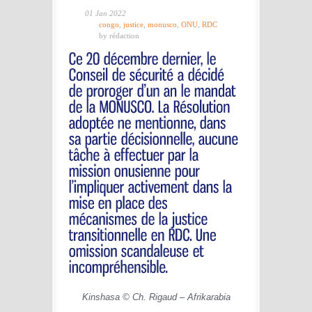
01 Jan 2022
congo
,
justice
,
monusco
,
ONU
,
RDC
by rédaction
Kinshasa © Ch. Rigaud – Afrikarabia