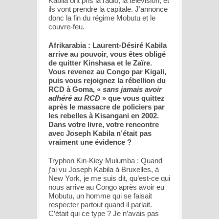
Kabila ont pris la radio, la télévision, et
ils vont prendre la capitale. J’annonce
donc la fin du régime Mobutu et le
couvre-feu.
Afrikarabia : Laurent-Désiré Kabila
arrive au pouvoir, vous êtes obligé
de quitter Kinshasa et le Zaïre.
Vous revenez au Congo par Kigali,
puis vous rejoignez la rébellion du
RCD à Goma, «
sans jamais avoir
adhéré au RCD
» que vous quittez
après le massacre de policiers par
les rebelles à Kisangani en 2002.
Dans votre livre, votre rencontre
avec Joseph Kabila n’était pas
vraiment une évidence ?
Tryphon Kin-Kiey Mulumba : Quand
j’ai vu Joseph Kabila à Bruxelles, à
New York, je me suis dit, qu’est-ce qui
nous arrive au Congo après avoir eu
Mobutu, un homme qui se faisait
respecter partout quand il parlait.
C’était qui ce type ? Je n’avais pas