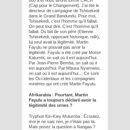
000 $ et nous avons formé CACH
(Cap pour le Changement). J’ai été le
directeur de campagne de Tshisekedi
dans le Grand Bandundu. Pour moi,
Tshisekedi, c’est l’homme qu’il fallait.
On peut tout dire. C’est l’homme qu’il
fallait. Du fait de son père (Etienne
Tshisekedi, opposant historique, ndlr),
lui seul avait la légitimité. Martin
Fayulu ne pouvait pas avoir la
légitimité. Fayulu a été créé par Moïse
Katumbi, on sait où il est aujourd’hui.
Par Jean-Pierre Bemba, on sait où il
est aujourd’hui. Par Mbusa Nyamwisi,
on sait où il est aujourd’hui… Ce sont
les Occidentaux et les compagnies
minières qui ont créé Martin Fayulu.
Afrikarabia : Pourtant, Martin
Fayulu a toujours déclaré avoir la
légitimité des urnes ?
Tryphon Kin-Kiey Mulumba : Écoutez,
moi je ne sais rien, je n’étais pas là.
Mais posez la question à Nangaa ?