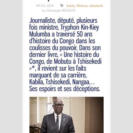
08 Fév 2026
kabila
,
Mobutu
,
tshisekedi
by Christophe RIGAUD