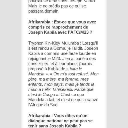
pourrait se tenir sans Joseph Kabila.
Mais je ne prédis pas ce qui se
passera demain.
Afrikarabia : Est-ce que vous avez
compris ce rapprochement de
Joseph Kabila avec l’AFC/M23 ?
Tryphon Kin-Kiey Mulumba : Lorsqu’il
s’est rendu à Goma, je l’ai dit, Joseph
Kabila a commis une faute lourde en
rejoignant le M23. J’en ai parlé à ses
conseillers, et à leur place, j’aurais
proposé à Kabila de «
faire le
Mandela
». «
On m’a tout refusé. Mon
père, ma mère, ma femme, mes
enfants, mon pays, mais je tends la
main à Félix Tshisekedi. Parce que
c’est le Congo
». C’est ce que
Mandela a fait, et c’est ce qui a sauvé
l’Afrique du Sud.
Afrikarabia : Vous dites qu’un
dialogue national ne peut pas se
tenir sans Joseph Kabila ?