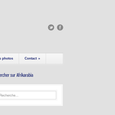
s photos
Contact
»