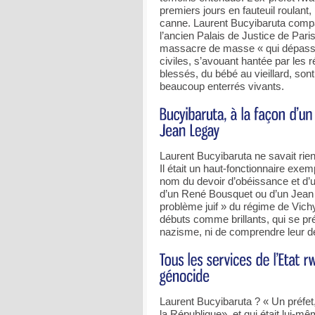
premiers jours en fauteuil roulant
canne. Laurent Bucyibaruta compar
l’ancien Palais de Justice de Par
massacre de masse « qui dépasse 
civiles, s’avouant hantée par les r
blessés, du bébé au vieillard, so
beaucoup enterrés vivants.
Laurent Bucyibaruta ne savait rien, 
Il était un haut-fonctionnaire exe
nom du devoir d’obéissance et d’u
d’un René Bousquet ou d’un Jean Le
problème juif » du régime de Vich
débuts comme brillants, qui se pré
nazisme, ni de comprendre leur de
Laurent Bucyibaruta ? « Un préfet
la République», et qui était lui-m