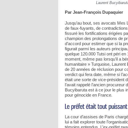
Laurent Bucyibarut
Par Jean-François Dupaquier
Jusqu’au bout, ses avocats Mes Lé
de faux-fuyants, de contradictio
fissuré les fortifications érigées 
champion des prolongations de pr
d’accord pour estimer que si la p
figurait parmi les auteurs princip
quelque 120.000 Tutsi ont péri en 
moment, même pas lorsqu’il a bénéf
humanitaire » Turquoise, Laurent B
de 20 années de réclusion pour co
verdict qui fera date, même si l’ac
était une sorte de vice-président
l’avait rappelé l’ancien procureur
Bucyibaruta est à ce jour le plus 
pour génocide en France.
La cour d’assises de Paris chargée
lui a fait explorer toute l’organis
témoins entendus. L’ex-préfet rwa