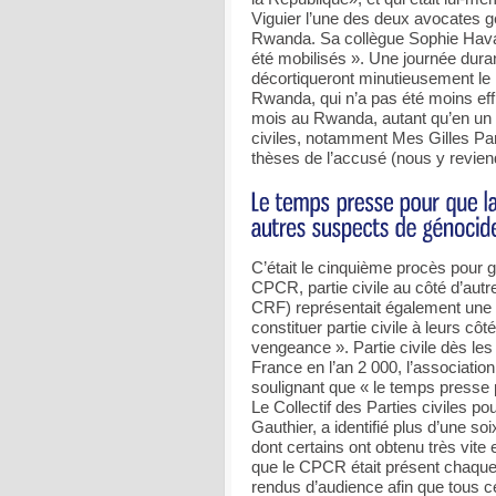
Viguier l’une des deux avocates g
Rwanda. Sa collègue Sophie Havard
été mobilisés ». Une journée dura
décortiqueront minutieusement le 
Rwanda, qui n’a pas été moins eff
mois au Rwanda, autant qu’en un
civiles, notamment Mes Gilles Par
thèses de l’accusé (nous y revien
C’était le cinquième procès pour g
CPCR, partie civile au côté d’aut
CRF) représentait également une 
constituer partie civile à leurs cô
vengeance ». Partie civile dès le
France en l’an 2 000, l’associatio
soulignant que « le temps presse 
Le Collectif des Parties civiles p
Gauthier, a identifié plus d’une s
dont certains ont obtenu très vite 
que le CPCR était présent chaque
rendus d’audience afin que tous c