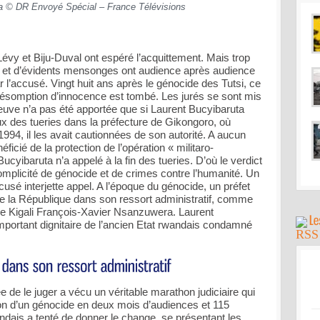
a © DR Envoyé Spécial – France Télévisions
vy et Biju-Duval ont espéré l’acquittement. Mais trop
ns et d’évidents mensonges ont audience après audience
par l’accusé. Vingt huit ans après le génocide des Tutsi, ce
ésomption d’innocence est tombé. Les jurés se sont mis
reuve n’a pas été apportée que si Laurent Bucyibaruta
aux des tueries dans la préfecture de Gikongoro, où
1994, il les avait cautionnées de son autorité. A aucun
icié de la protection de l’opération « militaro-
ucyibaruta n’a appelé à la fin des tueries. D’où le verdict
mplicité de génocide et de crimes contre l’humanité. Un
cusé interjette appel. A l’époque du génocide, un préfet
 de la République dans son ressort administratif, comme
 de Kigali François-Xavier Nsanzuwera. Laurent
important dignitaire de l’ancien Etat rwandais condamné
 de le juger a vécu un véritable marathon judiciaire qui
ation d’un génocide en deux mois d’audiences et 115
ndais a tenté de donner le change, se présentant les