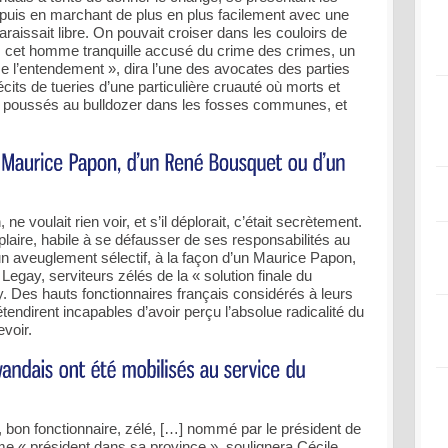
, puis en marchant de plus en plus facilement avec une
aissait libre. On pouvait croiser dans les couloirs de
is cet homme tranquille accusé du crime des crimes, un
l’entendement », dira l’une des avocates des parties
écits de tueries d’une particulière cruauté où morts et
nt poussés au bulldozer dans les fosses communes, et
ne voulait rien voir, et s’il déplorait, c’était secrètement.
mplaire, habile à se défausser de ses responsabilités au
n aveuglement sélectif, à la façon d’un Maurice Papon,
gay, serviteurs zélés de la « solution finale du
y. Des hauts fonctionnaires français considérés à leurs
tendirent incapables d’avoir perçu l’absolue radicalité du
voir.
, bon fonctionnaire, zélé, […] nommé par le président de
ême « président dans sa province », soulignera Cécile