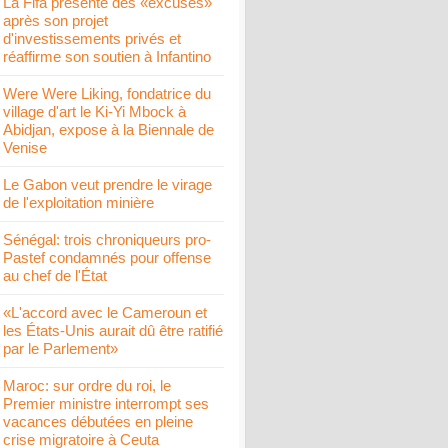
La Fifa présente des «excuses»
après son projet
d'investissements privés et
réaffirme son soutien à Infantino
Were Were Liking, fondatrice du
village d'art le Ki-Yi Mbock à
Abidjan, expose à la Biennale de
Venise
Le Gabon veut prendre le virage
de l'exploitation minière
Sénégal: trois chroniqueurs pro-
Pastef condamnés pour offense
au chef de l'État
«L'accord avec le Cameroun et
les États-Unis aurait dû être ratifié
par le Parlement»
Maroc: sur ordre du roi, le
Premier ministre interrompt ses
vacances débutées en pleine
crise migratoire à Ceuta