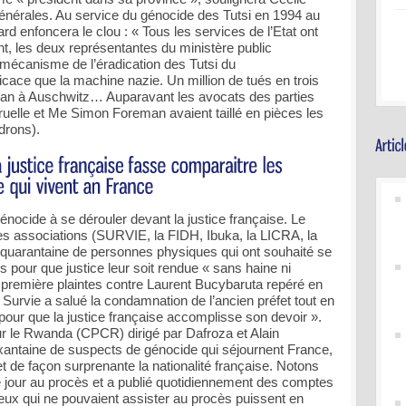
énérales. Au service du génocide des Tutsi en 1994 au
 enfoncera le clou : « Tous les services de l’Etat ont
nt, les deux représentantes du ministère public
mécanisme de l’éradication des Tutsi du
icace que la machine nazie. Un million de tués en trois
 an à Auschwitz… Auparavant les avocats des parties
uelle et Me Simon Foreman avaient taillé en pièces les
drons).
énocide à se dérouler devant la justice française. Le
res associations (SURVIE, la FIDH, Ibuka, la LICRA, la
quarantaine de personnes physiques qui ont souhaité se
tés pour que justice leur soit rendue « sans haine ni
s première plaintes contre Laurent Bucybaruta repéré en
n Survie a salué la condamnation de l’ancien préfet tout en
pour que la justice française accomplisse son devoir ».
our le Rwanda (CPCR) dirigé par Dafroza et Alain
oixantaine de suspects de génocide qui séjournent France,
et de façon surprenante la nationalité française. Notons
 jour au procès et a publié quotidiennement des comptes
eux qui ne pouvaient assister au procès puissent en