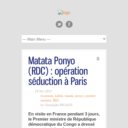
0
18 Nov 2012
économie
,
kabila
,
matata
,
ponyo
,
premier
ministre
,
RDC
by Christophe RIGAUD
En visite en France pendant 3 jours,
le Premier ministre de République
démocratique du Congo a dressé