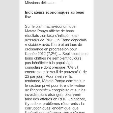
Missions délicates.
Indicateurs économiques au beau
fixe
Sur le plan macro-économique,
Matata Ponyo affiche de bons
résultats : un taux d’inflation «
en
dessous de 3%
« , un Franc congolais
«
stable
» avec l’euro et un taux de
croissance en progression pour
l’année 2012 (7,2%)… Seul souci, ces
bons chiffres ne semblent toujours
pas bénéficier à la population
congolaise dont presque 70% vit
encore sous le seuil de pauvreté (- de
2$ par jour). Pour inverser la
tendance, Matata Ponyo compte sur
le secteur privé pour être « l
e moteur
de l’économie
» congolaise et sur les
investisseurs étrangers pour venir
faire des affaires en RDC. Là encore,
il y a deux problèmes récurrents : la
corruption quasi endémique, que
l’opération « tolérance zéro » n’a pas