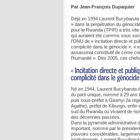
Par Jean-François Dupaquier
Déjà en 1994 Laurent Bucybaruta
» dans la perpétration du génocid
pour le Rwanda (TPIR) a très vit
qui auraient été commis sous son a
l’ONU de « incitation directe et p
complicité dans le génocide », « e
assassinat constitutif de crime con
l’humanité ». Dès 2005, ces chefs 
Né en 1944, Laurent Bucybaruta é
du parti unique, nommé à 29 ans
puis sous-préfet à Gisenyi (la ré
Agathe), préfet de Kibungo, enfin
sud du Rwanda où vivaient de nom
des décennies passées.
Dans la pyramide administrative d
important, nommé par le président
pouvoirs considérables, largement
institutionnels, Laurent Bucyibarut