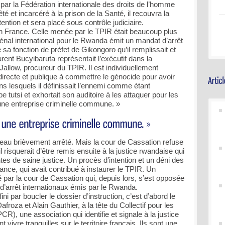
par la Fédération internationale des droits de l’homme
té et incarcéré à la prison de la Santé, il recouvra la
ention et sera placé sous contrôle judiciaire.
n France. Celle menée par le TPIR était beaucoup plus
énal international pour le Rwanda émit un mandat d’arrêt
de sa fonction de préfet de Gikongoro qu’il remplissait et
aurent Bucyibaruta représentait l’exécutif dans la
allow, procureur du TPIR. Il est individuellement
directe et publique à commettre le génocide pour avoir
s lesquels il définissait l’ennemi comme étant
utsi et exhortait son auditoire à les attaquer pour les
une entreprise criminelle commune. »
eau brièvement arrêté. Mais la cour de Cassation refuse
 risquerait d’être remis ensuite à la justice rwandaise qui
antes de saine justice. Un procès d’intention et un déni des
rance, qui avait contribué à instaurer le TPIR. Un
ar la cour de Cassation qui, depuis lors, s’est opposée
 d’arrêt internationaux émis par le Rwanda.
ini par boucler le dossier d’instruction, c’est d’abord le
froza et Alain Gauthier, à la tête du Collectif pour les
R), une association qui identifie et signale à la justice
 vivre tranquilles sur le territoire français. Ils sont une