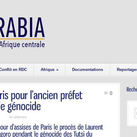
Conflit en RDC
Afrique
»
Documentations
Reportage
0
by rédaction