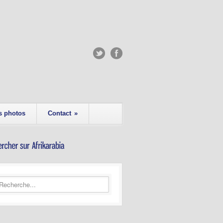
s photos
Contact
»