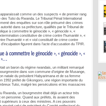
 apparaissait comme un des suspects « de premier rang
e des Tutsi du Rwanda. Le Tribunal Pénal International
e mené des enquêtes sur son rôle présumé des crimes
utorité dans sa préfecture, qualifiés par le Tribunal de
ublique à commettre le génocide », « génocide », «
xtermination constitutive de crime contre l’humanité », «
tre l’humanité » et « viol constitutif de crime contre
d’inculpation figurent dans l’acte d’accusation du TPIR.
tait un baron du régime rwandais, un militant remarqué
 bourgmestre dans son commune d’origine de Musange,
gion natale du président Habyarimana et de sa femme
 en 1992 préfet de Gikongoro, une région importante du
breux Tutsi, malgré les persécutions et les massacres
u Rwanda, un bourgmestre était déjà un acteur très
 en personne. Quand aux préfets, ils avaient des
 supérieurs à ceux des ministres. A ces pouvoirs
a ajoutait celui de président du Comité préfectoral du