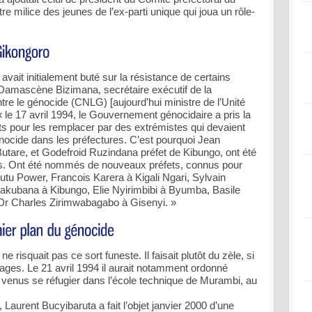
 milice des jeunes de l’ex-parti unique qui joua un rôle-
ait initialement buté sur la résistance de certains
Damascène Bizimana, secrétaire exécutif de la
tre le génocide (CNLG) [aujourd’hui ministre de l’Unité
 « le 17 avril 1994, le Gouvernement génocidaire a pris la
ets pour les remplacer par des extrémistes qui devaient
nocide dans les préfectures. C’est pourquoi Jean
utare, et Godefroid Ruzindana préfet de Kibungo, ont été
les. Ont été nommés de nouveaux préfets, connus pour
utu Power, Francois Karera à Kigali Ngari, Sylvain
kubana à Kibungo, Elie Nyirimbibi à Byumba, Basile
Dr Charles Zirimwabagabo à Gisenyi. »
 risquait pas ce sort funeste. Il faisait plutôt du zèle, si
ages. Le 21 avril 1994 il aurait notamment ordonné
si venus se réfugier dans l’école technique de Murambi, au
aurent Bucyibaruta a fait l’objet janvier 2000 d’une