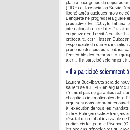
plainte pour génocide déposée en 
(FIDH) et l’association Survie. Arrê
liberté après quelques mois de dét
L’enquête ne progressera guère e
productive. En 2007, le Tribunal p
international contre lui. « Du fait 
du pouvoir qu’il avait à ce titre, L
préfecture, écrit Hassan Bubacar J
responsable du crime d’incitation 
prononcé des discours publics dan
l’ensemble des membres du groupe t
tuer… Il a participé sciemment à 
Laurent Bucyibaruta sera de nouv
sa remise au TPIR en arguant qu’il
n’offrirait pas de garanties suffis
obligations internationales de la F
argument constamment renouvelé p
à l’exécution de tous les mandats
Si le « Pôle génocide » français a f
résultat du combat inlassable de Da
parties civiles pour le Rwanda (CPC
les anciens génocidaires qui croient