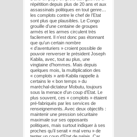
répétition depuis plus de 20 ans et aux
assassinats politiques en tout genre…
les complots contre le chef de l’Etat
sont plus que plausibles. Le Congo
grouille d’une centaine de groupes
armés et les armes circulent très
facilement. Il n’est donc pas étonnant
que qu’un certain nombre
« d’aventuriers » croient possible de
pouvoir renverser le président Joseph
Kabila, avec, tout au plus, une
vingtaine d’hommes. Mais depuis
quelques mois, la multiplication des
« complots » anti-Kabila rappelle à
certains le « bon temps » du
maréchal-dictateur Mobutu, toujours
sous la menace d’un coup d’Etat. Le
plus souvent, ces « complots » étaient
pré-fabriqués par les services de
renseignements. Avec deux objectifs :
maintenir une pression sécuritaire
maximale sur ses opposants
politiques, mais surtout indiquer à ses
proches qu’il serait « mal venu » de
tenter un coup d’Etat de palais. Car