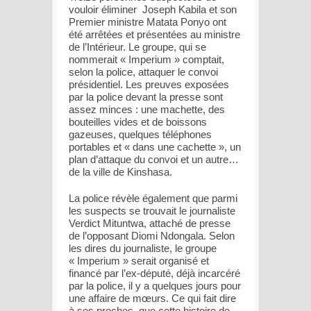
vouloir éliminer Joseph Kabila et son
Premier ministre Matata Ponyo ont
été arrêtées et présentées au ministre
de l’Intérieur. Le groupe, qui se
nommerait « Imperium » comptait,
selon la police, attaquer le convoi
présidentiel. Les preuves exposées
par la police devant la presse sont
assez minces : une machette, des
bouteilles vides et de boissons
gazeuses, quelques téléphones
portables et « dans une cachette », un
plan d’attaque du convoi et un autre…
de la ville de Kinshasa.
La police révèle également que parmi
les suspects se trouvait le journaliste
Verdict Mituntwa, attaché de presse
de l’opposant Diomi Ndongala. Selon
les dires du journaliste, le groupe
« Imperium » serait organisé et
financé par l’ex-député, déjà incarcéré
par la police, il y a quelques jours pour
une affaire de mœurs. Ce qui fait dire
à ses proches, que cette histoire de