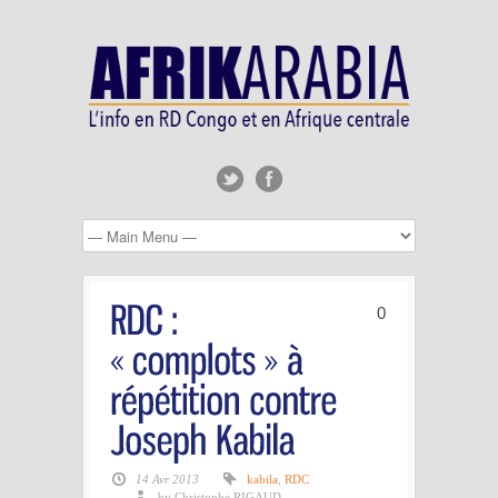
0
14 Avr 2013
kabila
,
RDC
by Christophe RIGAUD