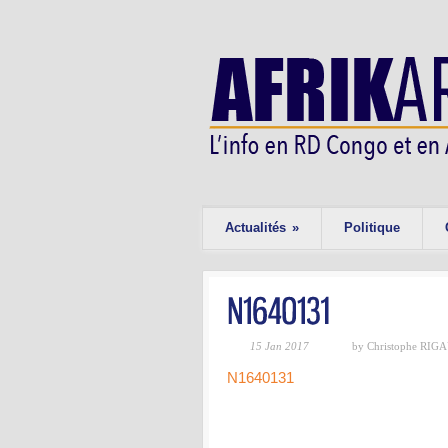
Actualités
»
Politique
15 Jan 2017
by Christophe RIG
N1640131