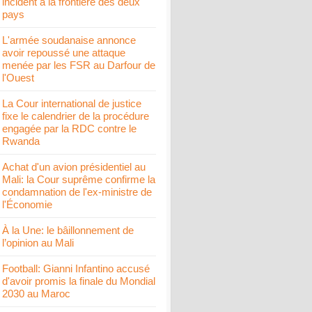
incident à la frontière des deux
pays
L'armée soudanaise annonce
avoir repoussé une attaque
menée par les FSR au Darfour de
l'Ouest
La Cour international de justice
fixe le calendrier de la procédure
engagée par la RDC contre le
Rwanda
Achat d'un avion présidentiel au
Mali: la Cour suprême confirme la
condamnation de l'ex-ministre de
l'Économie
À la Une: le bâillonnement de
l’opinion au Mali
Football: Gianni Infantino accusé
d'avoir promis la finale du Mondial
2030 au Maroc