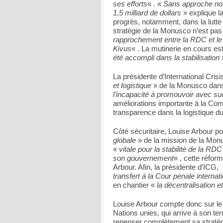
ses efforts
« . «
Sans approche nou
1,5 milliard de dollars
» explique l
progrès, notamment, dans la lutte 
stratégie de la Monusco n’est pas
rapprochement entre la RDC et le 
Kivus
« . La mutinerie en cours es
été accompli dans la stabilisation
»
La présidente d’International Cr
et logistique
» de la Monusco dans 
l’incapacité à promouvoir avec suc
améliorations importante à la Co
transparence dans la logistique d
Côté sécuritaire, Louise Arbour po
globale
» de la mission de la Monu
«
vitale pour la stabilité de la RDC
son gouvernement
« , cette réfor
Arbour. Afin, la présidente d’IC
transfert à la Cour pénale internat
en chantier «
la décentralisation et
Louise Arbour compte donc sur le
Nations unies, qui arrive à son ter
repenser complètement sa straté