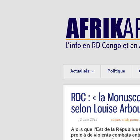
Actualités
»
Politique
12 Juin 2012
congo
,
crisis group
Alors que l’Est de la Républiq
proie à de violents combats ent