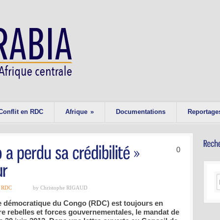
Conflit en RDC
Afrique
»
Documentations
Reportage
0
,
RDC
by Christophe RIGAUD
ue démocratique du Congo (RDC) est toujours en
re rebelles et forces gouvernementales, le mandat de