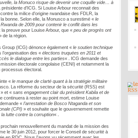
velle, la Monuco risque de devenir une coquille vide… à
a présidente d’ICG. Si Louise Arbour reconnait des
contre la milice d’origine rwandaise des FDLR, la
 la bonne. Selon elle, la Monusco a surestimé «
le
Rwanda de 2009 pour contenir le conflit dans les
t la preuve pour Louise Arbour, que «
peu de progrès ont
 de la région.
isis Group (ICG) dénonce également «
le soutien technique
l’organisation des «
élections truquées en 2011 et
cès le dialogue entre les parties
« . ICG demande des
mmission électorale congolaise (CENI) et notamment la
u processus électoral.
inte «
le manque de clarté quant à la stratégie militaire
sco. La réforme du secteur de la sécurité (RSS) est
» et «
sans engagement clair du président Kabila et de
me continuera à rester au point mort, estime Louise
G, demande «
l’arrestation de Bosco Ntaganda et son
ionale (CPI)
» et souhaite que le gouvernement remette
 la lutte contre la corruption
« .
 prochain renouvellement du mandat de la mission des
me le 30 juin 2012, pour forcer le Conseil de sécurité à
gie en RDC. Nous l’avons vu récemment avec les