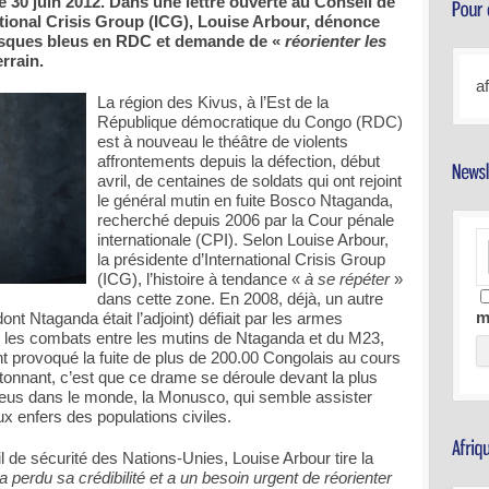
e 30 juin 2012. Dans une lettre ouverte au Conseil de
national Crisis Group (ICG), Louise Arbour, dénonce
casques bleus en RDC et demande de «
réorienter les
errain.
a
La région des Kivus, à l’Est de la
République démocratique du Congo (RDC)
est à nouveau le théâtre de violents
affrontements depuis la défection, début
avril, de centaines de soldats qui ont rejoint
le général mutin en fuite Bosco Ntaganda,
recherché depuis 2006 par la Cour pénale
internationale (CPI). Selon Louise Arbour,
la présidente d’International Crisis Group
(ICG), l’histoire à tendance «
à se répéter
»
dans cette zone. En 2008, déjà, un autre
m
nt Ntaganda était l’adjoint) défiait par les armes
 les combats entre les mutins de Ntaganda et du M23,
 provoqué la fuite de plus de 200.00 Congolais au cours
tonnant, c’est que ce drame se déroule devant la plus
eus dans le monde, la Monusco, qui semble assister
x enfers des populations civiles.
 de sécurité des Nations-Unies, Louise Arbour tire la
 perdu sa crédibilité et a un besoin urgent de réorienter