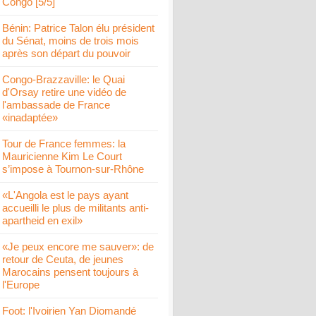
Congo [5/5]
Bénin: Patrice Talon élu président
du Sénat, moins de trois mois
après son départ du pouvoir
Congo-Brazzaville: le Quai
d'Orsay retire une vidéo de
l'ambassade de France
«inadaptée»
Tour de France femmes: la
Mauricienne Kim Le Court
s’impose à Tournon-sur-Rhône
«L'Angola est le pays ayant
accueilli le plus de militants anti-
apartheid en exil»
«Je peux encore me sauver»: de
retour de Ceuta, de jeunes
Marocains pensent toujours à
l'Europe
Foot: l'Ivoirien Yan Diomandé