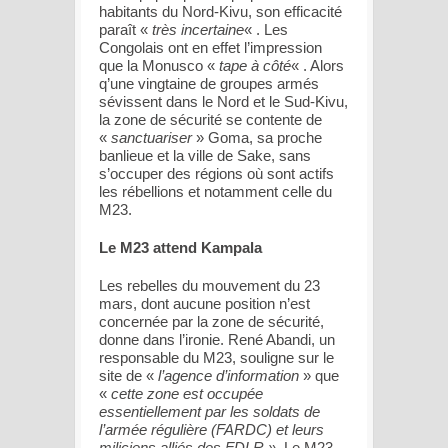
habitants du Nord-Kivu, son efficacité
paraît «
très incertaine
« . Les
Congolais ont en effet l’impression
que la Monusco «
tape à côté
« . Alors
q’une vingtaine de groupes armés
sévissent dans le Nord et le Sud-Kivu,
la zone de sécurité se contente de
«
sanctuariser
» Goma, sa proche
banlieue et la ville de Sake, sans
s’occuper des régions où sont actifs
les rébellions et notamment celle du
M23.
Le M23 attend Kampala
Les rebelles du mouvement du 23
mars, dont aucune position n’est
concernée par la zone de sécurité,
donne dans l’ironie. René Abandi, un
responsable du M23, souligne sur le
site de «
l’agence d’information
» que
«
cette zone est occupée
essentiellement par les soldats de
l’armée régulière (FARDC) et leurs
miliciens alliés des FDLR »
. Le M23