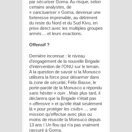
par sécuriser Goma. Au risque, selon
certains analystes, de
«
sanctuariser
» Goma, devenue une
forteresse imprenable, au détriment
du reste du Nord et du Sud Kivu, en
prise direct avec les multiples groupes
armés… et leurs exactions.
Offensif ?
Dernière inconnue : le niveau
d’engagement de la nouvelle Brigade
d’intervention de l’ONU sur le terrain.
A la question de savoir si la Monusco
utilisera la force pour désarmer dans
la zone de sécurité, Félix Basse, le
porte-parole de la Monusco a répondu
sans hésiter «
oui
« . Mais plus tard, il
déclarera que la Brigade n’était pas
«
offensive
» et qu’elle était seulement
là «
pour protéger les civils
« … une
mission qu’effectue avec plus ou
moins de réussite la Monsuco depuis
13 ans ! Un flou qui n’a pas vraiment
rassuré à Goma.