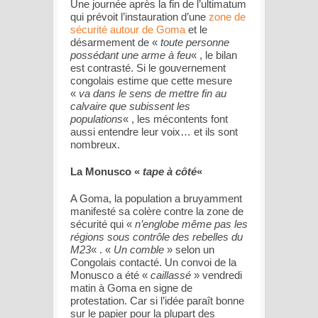
Une journée après la fin de l’ultimatum
qui prévoit l’instauration d’une
zone de
sécurité autour de Goma
et le
désarmement de «
toute personne
possédant une arme à feu
« , le bilan
est contrasté. Si le gouvernement
congolais estime que cette mesure
«
va dans le sens de mettre fin au
calvaire que subissent les
populations
« , les mécontents font
aussi entendre leur voix… et ils sont
nombreux.
La Monusco «
tape à côté
«
A Goma, la population a bruyamment
manifesté sa colère contre la zone de
sécurité qui «
n’englobe même pas les
régions sous contrôle des rebelles du
M23
« . «
Un comble
» selon un
Congolais contacté. Un convoi de la
Monusco a été «
caillassé
» vendredi
matin à Goma en signe de
protestation. Car si l’idée paraît bonne
sur le papier pour la plupart des