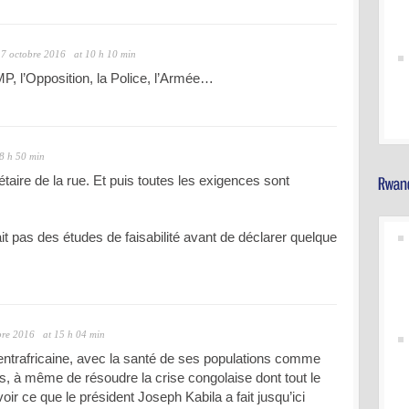
7 octobre 2016
at 10 h 10 min
P, l’Opposition, la Police, l’Armée…
18 h 50 min
taire de la rue. Et puis toutes les exigences sont
ait pas des études de faisabilité avant de déclarer quelque
bre 2016
at 15 h 04 min
entrafricaine, avec la santé de ses populations comme
is, à même de résoudre la crise congolaise dont tout le
ir ce que le président Joseph Kabila a fait jusqu’ici