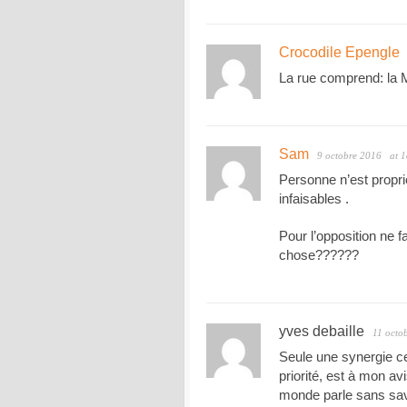
Crocodile Epengle
La rue comprend: la M
Sam
9 octobre 2016
at 
Personne n’est proprié
infaisables .
Pour l’opposition ne f
chose??????
yves debaille
11 octo
Seule une synergie c
priorité, est à mon av
monde parle sans savo