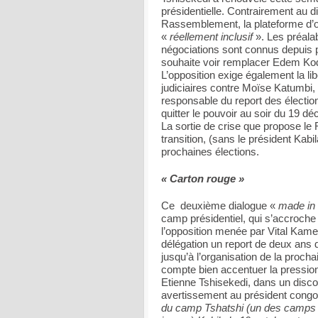
présidentielle. Contrairement au d
Rassemblement, la plateforme d’o
«
réellement inclusif
». Les préalab
négociations sont connus depuis 
souhaite voir remplacer Edem Kodjo,
L’opposition exige également la lib
judiciaires contre Moïse Katumbi,
responsable du report des électio
quitter le pouvoir au soir du 19 dé
La sortie de crise que propose l
transition, (sans le président Kabi
prochaines élections.
« Carton rouge »
Ce deuxième dialogue «
made in 
camp présidentiel, qui s’accroche 
l’opposition menée par Vital Kame
délégation un report de deux ans d
jusqu’à l’organisation de la proc
compte bien accentuer la pression 
Etienne Tshisekedi, dans un disc
avertissement au président congol
du camp Tshatshi (un des camps m