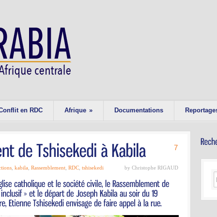
Conflit en RDC
Afrique
»
Documentations
Reportage
7
ctions
,
kabila
,
Rassemblement
,
RDC
,
tshisekedi
by Christophe RIGAUD