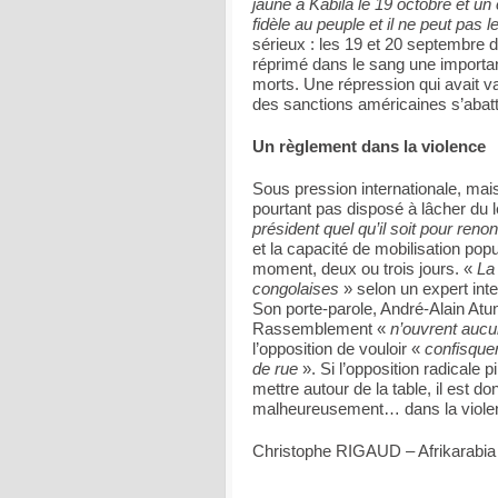
jaune à Kabila le 19 octobre et 
fidèle au peuple et il ne peut pas le
sérieux : les 19 et 20 septembre d
réprimé dans le sang une important
morts. Une répression qui avait va
des sanctions américaines s’abattre
Un règlement dans la violence
Sous pression internationale, mais
pourtant pas disposé à lâcher du l
président quel qu’il soit pour reno
et la capacité de mobilisation popu
moment, deux ou trois jours. «
La 
congolaises
» selon un expert inter
Son porte-parole, André-Alain Atu
Rassemblement «
n’ouvrent aucu
l’opposition de vouloir «
confisquer 
de rue
». Si l’opposition radicale 
mettre autour de la table, il est do
malheureusement… dans la viole
Christophe RIGAUD – Afrikarabia