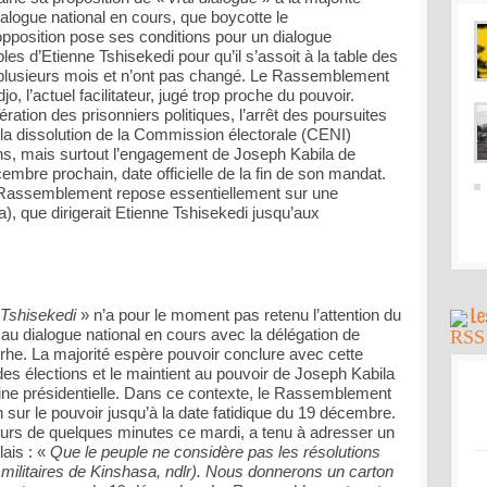
ialogue national en cours, que boycotte le
pposition pose ses conditions pour un dialogue
les d’Etienne Tshisekedi pour qu’il s’assoit à la table des
plusieurs mois et n’ont pas changé. Le Rassemblement
 l’actuel facilitateur, jugé trop proche du pouvoir.
ération des prisonniers politiques, l’arrêt des poursuites
 la dissolution de la Commission électorale (CENI)
ns, mais surtout l’engagement de Joseph Kabila de
cembre prochain, date officielle de la fin de son mandat.
e Rassemblement repose essentiellement sur une
la), que dirigerait Etienne Tshisekedi jusqu’aux
Tshisekedi
» n’a pour le moment pas retenu l’attention du
au dialogue national en cours avec la délégation de
rhe. La majorité espère pouvoir conclure avec cette
es élections et le maintient au pouvoir de Joseph Kabila
haine présidentielle. Dans ce contexte, le Rassemblement
sur le pouvoir jusqu’à la date fatidique du 19 décembre.
ours de quelques minutes ce mardi, a tenu à adresser un
ais : «
Que le peuple ne considère pas les résolutions
ilitaires de Kinshasa, ndlr). Nous donnerons un carton