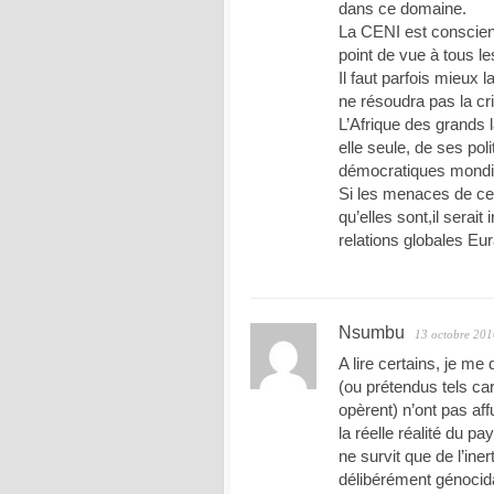
dans ce domaine.
La CENI est conscien
point de vue à tous l
Il faut parfois mieux
ne résoudra pas la cr
L’Afrique des grands l
elle seule, de ses pol
démocratiques mondi
Si les menaces de ce
qu’elles sont,il serai
relations globales Eur
Nsumbu
13 octobre 201
A lire certains, je m
(ou prétendus tels car 
opèrent) n’ont pas aff
la réelle réalité du p
ne survit que de l’iner
délibérément génocida