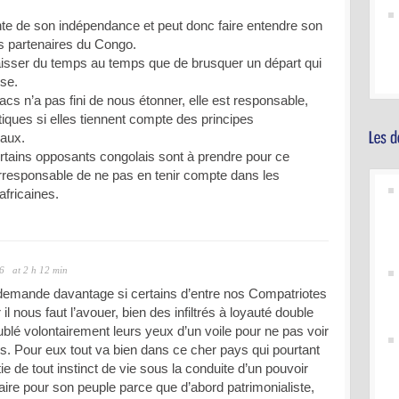
te de son indépendance et peut donc faire entendre son
es partenaires du Congo.
 laisser du temps au temps que de brusquer un départ qui
ise.
acs n’a pas fini de nous étonner, elle est responsable,
itiques si elles tiennent compte des principes
aux.
rtains opposants congolais sont à prendre pour ce
t irresponsable de ne pas en tenir compte dans les
africaines.
6
at 2 h 12 min
e demande davantage si certains d’entre nos Compatriotes
il nous faut l’avouer, bien des infiltrés à loyauté double
ublé volontairement leurs yeux d’un voile pour ne pas voir
ays. Pour eux tout va bien dans ce cher pays qui pourtant
tie de tout instinct de vie sous la conduite d’un pouvoir
ire pour son peuple parce que d’abord patrimonialiste,