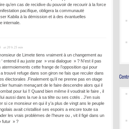
ire qu’en cas de recidive du pouvoir de recourir à la force
ifestation pacifique, obligera la communauté
sser Kabila à la démission et à des évantuelles
e internale.
6
at 20 h 25 min
monsieur de Limete tiens vraiment à un changement au
‘ entend il au juste par » vrai dialogue » ? N’est il pas
 atermoiements cette frange de l’opposition qui pour
e a trouvé refuge dans son giron ne fais que reculer dans
s électorales .Finalement qu’il ne prenne pas en otage
ier humain menaçant de le faire descendre alors qui il
bat pour lui !! Quand bien même il voudrait le faire , il
lui aussi dans la rue à sa tête ou ses cotés . J’en suis
 si ce monsieur en qui il y’a plus de vingt ans le peuple
ngolais avait cristallisé ses espoirs a encore toute sa
der les vrais problèmes de l’heure ou , vit il figé dans un
 futur » ?