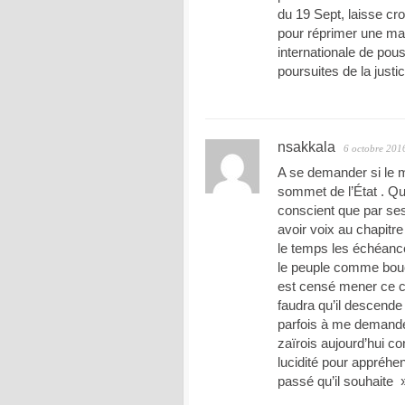
du 19 Sept, laisse cro
pour réprimer une man
internationale de pou
poursuites de la justic
nsakkala
6 octobre 201
A se demander si le 
sommet de l’État . Qu 
conscient que par ses
avoir voix au chapitr
le temps les échéance
le peuple comme boucl
est censé mener ce com
faudra qu’il descende 
parfois à me demander
zaïrois aujourd’hui co
lucidité pour appréhen
passé qu’il souhaite »