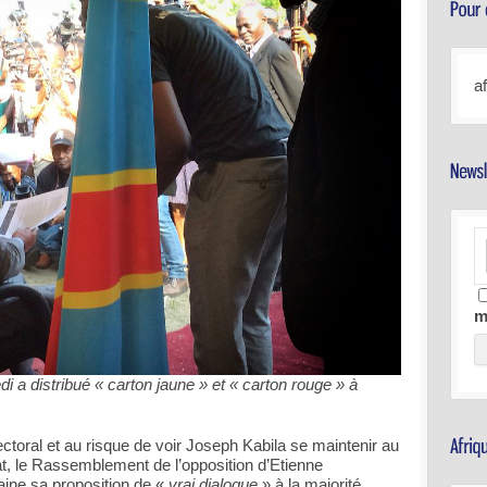
a
m
i a distribué « carton jaune » et « carton rouge » à
toral et au risque de voir Joseph Kabila se maintenir au
at, le Rassemblement de l’opposition d’Etienne
aine sa proposition de «
vrai dialogue
» à la majorité