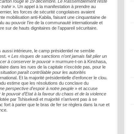
un carton rouge le 19 décembre. Le Rassemblement reste
 trahir
». Un appel à la manifestation à prendre au
ernier, les forces de sécurité congolaises avaient
e mobilisation anti-Kabila, faisant une cinquantaine de
lu au pouvoir l’ire de la communauté internationale et
 sur de hauts dignitaires de l’appareil sécuritaire.
 aussi intérieure, le camp présidentiel ne semble
est. «
Les risques de sanctions n’ont jamais fait plier un
ncer à conserver le pouvoir
» murmure-t-on à Kinshasa,
laire dans les rues de la capitale n’excède pas, pour le
situation paraît contrôlable pour les autorités
national. Et la majorité présidentielle d’enfoncer le clou.
ndu estime que les résolutions du conclave du
ne perspective d’espoir à notre peuple
» et accuse
le pouvoir d’Etat à la faveur du chaos et de la violence
pilotée par Tshisekedi et majorité n’arrivent pas à se
nc fort à parier que le bras de fer se règlera dans la rue et
nce.