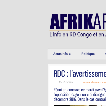
Actualités
»
Politique
06 Oct 2016
congo
,
dialogue
,
éle