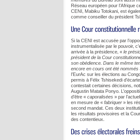
Réseau européen pour l’Afrique cen
CENI, Mabiku Totokani, est égalem
comme conseiller du président Ts
Si la CENI est accusée par l’oppos
instrumentalisée par le pouvoir, c’
arrivée à la présidence, «
le prési
président de la Cour constitutionn
son obédience. Dans le même temp
encore en cours ont été nommés 
l’EurAc sur les élections au Cong
permis à Félix Tshisekedi d’écarter
contestait certaines décisions, no
Augustin Matata Ponyo. L’oppositi
d’être «
caporalisées
» par l’actue
en mesure de «
fabriquer
» les rés
second mandat. Ces deux instituti
les résultats provisoires et la Cour 
des contentieux.