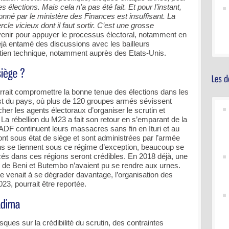
s élections. Mais cela n’a pas été fait. Et pour l’instant,
nné par le ministère des Finances est insuffisant. La
le vicieux dont il faut sortir. C’est une grosse
venir pour appuyer le processus électoral, notamment en
déjà entamé des discussions avec les bailleurs
utien technique, notamment auprès des Etats-Unis.
ourrait compromettre la bonne tenue des élections dans les
 l’Est du pays, où plus de 120 groupes armés sévissent
her les agents électoraux d’organiser le scrutin et
La rébellion du M23 a fait son retour en s’emparant de la
s ADF continuent leurs massacres sans fin en Ituri et au
t sous état de siège et sont administrées par l’armée
ions se tiennent sous ce régime d’exception, beaucoup se
és dans ces régions seront crédibles. En 2018 déjà, une
es de Beni et Butembo n’avaient pu se rendre aux urnes.
ire venait à se dégrader davantage, l’organisation des
23, pourrait être reportée.
sques sur la crédibilité du scrutin, des contraintes