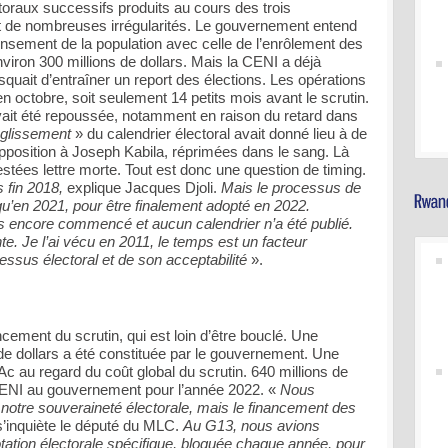
ectoraux successifs produits au cours des trois
t de nombreuses irrégularités. Le gouvernement entend
ensement de la population avec celle de l’enrôlement des
viron 300 millions de dollars. Mais la CENI a déjà
squait d’entraîner un report des élections. Les opérations
 octobre, soit seulement 14 petits mois avant le scrutin.
vait été repoussée, notamment en raison du retard dans
glissement
» du calendrier électoral avait donné lieu à de
pposition à Joseph Kabila, réprimées dans le sang. Là
stées lettre morte. Tout est donc une question de timing.
 fin 2018,
explique Jacques Djoli.
Mais le processus de
u’en 2021, pour être finalement adopté en 2022.
s encore commencé et aucun calendrier n’a été publié.
e. Je l’ai vécu en 2011, le temps est un facteur
cessus électoral et de son acceptabilité
».
ncement du scrutin, qui est loin d’être bouclé. Une
de dollars a été constituée par le gouvernement. Une
Ac au regard du coût global du scrutin. 640 millions de
CENI au gouvernement pour l’année 2022. «
Nous
r notre souveraineté électorale, mais le financement des
’inquiète le député du MLC.
Au G13, nous avions
tation électorale spécifique, bloquée chaque année, pour