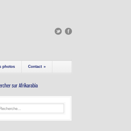
s photos
Contact
»