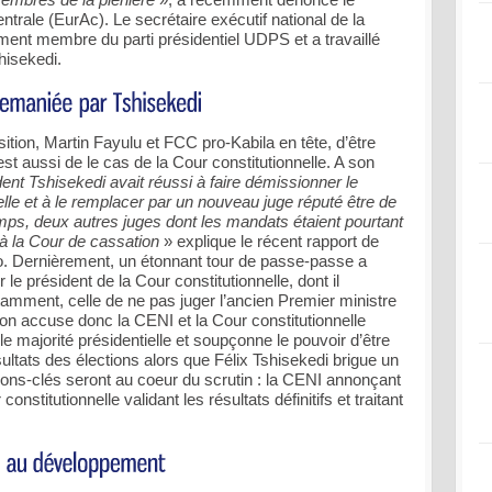
trale (EurAc). Le secrétaire exécutif national de la
ent membre du parti présidentiel UDPS et a travaillé
hisekedi.
ition, Martin Fayulu et FCC pro-Kabila en tête, d’être
est aussi de le cas de la Cour constitutionnelle. A son
dent Tshisekedi avait réussi à faire démissionner le
elle et à le remplacer par un nouveau juge réputé être de
s, deux autres juges dont les mandats étaient pourtant
à la Cour de cassation
» explique le récent rapport de
o. Dernièrement, un étonnant tour de passe-passe a
 le président de la Cour constitutionnelle, dont il
tamment, celle de ne pas juger l’ancien Premier ministre
on accuse donc la CENI et la Cour constitutionnelle
lle majorité présidentielle et soupçonne le pouvoir d’être
ultats des élections alors que Félix Tshisekedi brigue un
ons-clés seront au coeur du scrutin : la CENI annonçant
constitutionnelle validant les résultats définitifs et traitant