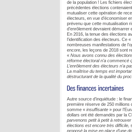
de la population ! Les fichiers él
précédentes élections contenaien
mutualiser cette opération de rec
électeurs, en vue d’économiser en
prévenu que cette mutualisation ri
d’enrôlement devraient démarrer en
En 2016, la tenue des élections a
l’identification des électeurs. Ce «
nombreuses manifestations de l’o
encore, les leçons de 2018 sont re
«
Nous avons connu des élections
réforme électoral n’a commencé q
L’enrôlement des électeurs n’a pa
La maîtrise du temps est important
déstructurant de la qualité du pro
Autre source d’inquiétude : le fina
première réserve de 250 millions 
somme «
insuffisante
» pour l’Eur
dollars ont été demandés par la 
parvenons petit à petit à retrouve
élections est encore très difficile,
s
proposé la mise en place d’une do