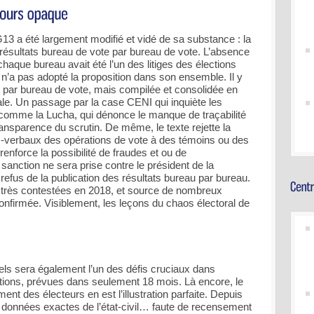
G13 a été largement modifié et vidé de sa substance : la
 résultats bureau de vote par bureau de vote. L’absence
chaque bureau avait été l’un des litiges des élections
’a pas adopté la proposition dans son ensemble. Il y
ts par bureau de vote, mais compilée et consolidée en
le. Un passage par la case CENI qui inquiète les
, comme la Lucha, qui dénonce le manque de traçabilité
ransparence du scrutin. De même, le texte rejette la
ès-verbaux des opérations de vote à des témoins ou des
renforce la possibilité de fraudes et ou de
sanction ne sera prise contre le président de la
efus de la publication des résultats bureau par bureau.
r, très contestées en 2018, et source de nombreux
onfirmée. Visiblement, les leçons du chaos électoral de
nels sera également l’un des défis cruciaux dans
ctions, prévues dans seulement 18 mois. Là encore, le
nt des électeurs en est l’illustration parfaite. Depuis
données exactes de l’état-civil… faute de recensement