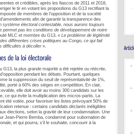
parentes et crédibles, après les fiascos de 2011 et 2018,
riger le tir en votant les propositions du G13 rectifiant la
composée de membres de l’opposition et de la société
e d’amendements afin de garantir la transparence des
 système électoral contestable, nous aurons toujours
ne permet pas les conditions de développement de notre
éputé MLC et membre du G13. «
Le problème de légitimité
des différentes crises politiques au Congo, ce qui fait
difficultés à décoller
».
 G13, la plus grande majorité a été rejetée ou réécrite,
d’opposition pendant les débats. Pourtant, quelques
mme la suppression du seuil de représentativité de 1%,
ité, porté à 60% des sièges en compétition. En clair,
ecevable, elle doit avoir au moins 300 candidats sur les
, ce qui évite la multiplication des micros-partis. La
nt été votée, pour favoriser les listes prévoyant 50% de
ication retenue : certains candidats déclarés inéligibles
ux élections, selon la gravité de leur condamnation. Une
our Jean-Pierre Bemba, condamné pour subornation de
nale, et qui pourra, s’il le souhaite, concourir à la