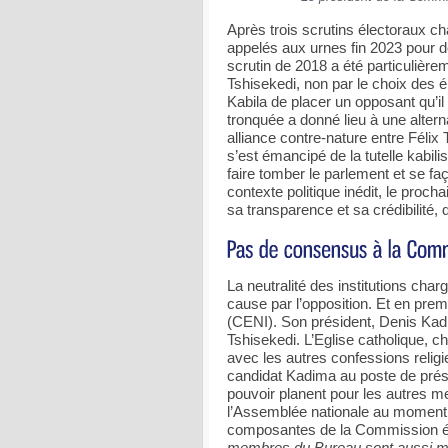
Après trois scrutins électoraux c
appelés aux urnes fin 2023 pour des
scrutin de 2018 a été particulière
Tshisekedi, non par le choix des é
Kabila de placer un opposant qu’il
tronquée a donné lieu à une alter
alliance contre-nature entre Félix
s’est émancipé de la tutelle kabil
faire tomber le parlement et se f
contexte politique inédit, le proch
sa transparence et sa crédibilité, 
La neutralité des institutions ch
cause par l’opposition. Et en prem
(CENI). Son président, Denis Kad
Tshisekedi. L’Eglise catholique, c
avec les autres confessions religi
candidat Kadima au poste de pré
pouvoir planent pour les autres m
l’Assemblée nationale au moment de
composantes de la Commission éle
membres du Bureau sont aussi m