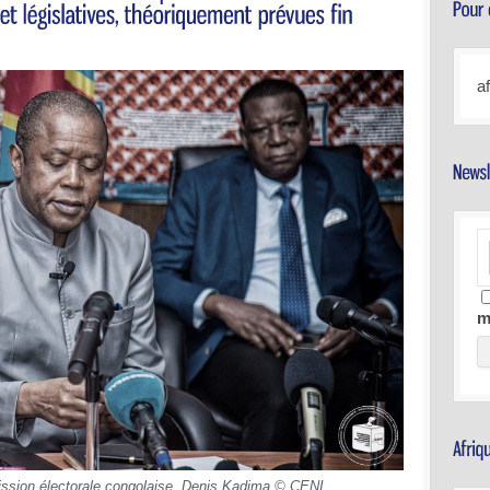
a
m
ission électorale congolaise, Denis Kadima © CENI