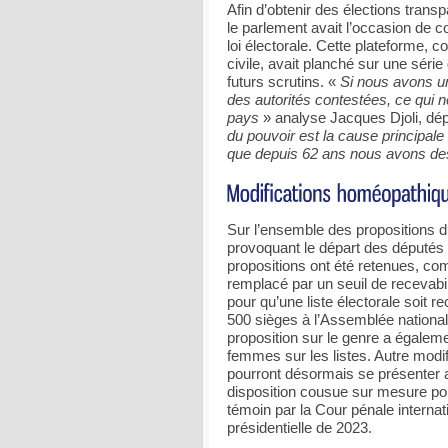
Afin d’obtenir des élections trans
le parlement avait l’occasion de cor
loi électorale. Cette plateforme, 
civile, avait planché sur une séri
futurs scrutins. «
Si nous avons un
des autorités contestées, ce qui 
pays
» analyse Jacques Djoli, d
du pouvoir est la cause principale 
que depuis 62 ans nous avons des 
Sur l’ensemble des propositions du
provoquant le départ des députés 
propositions ont été retenues, co
remplacé par un seuil de recevabil
pour qu’une liste électorale soit r
500 sièges à l’Assemblée nationale
proposition sur le genre a égaleme
femmes sur les listes. Autre modif
pourront désormais se présenter a
disposition cousue sur mesure p
témoin par la Cour pénale internatio
présidentielle de 2023.