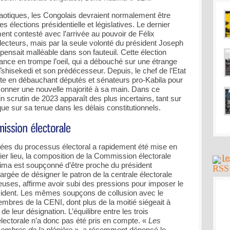
haotiques, les Congolais devraient normalement être
 élections présidentielle et législatives. Le dernier
ment contesté avec l’arrivée au pouvoir de Félix
lecteurs, mais par la seule volonté du président Joseph
 pensait malléable dans son fauteuil. Cette élection
nance en trompe l’oeil, qui a débouché sur une étrange
 Tshisekedi et son prédécesseur. Depuis, le chef de l’Etat
iste en débauchant députés et sénateurs pro-Kabila pour
açonner une nouvelle majorité à sa main. Dans ce
ain scrutin de 2023 apparaît des plus incertains, tant sur
que sur sa tenue dans les délais constitutionnels.
argées du processus électoral a rapidement été mise en
ier lieu, la composition de la Commission électorale
ima est soupçonné d’être proche du président
hargée de désigner le patron de la centrale électorale
euses, affirme avoir subi des pressions pour imposer le
sident. Les mêmes soupçons de collusion avec le
embres de la CENI, dont plus de la moitié siégeait à
 leur désignation. L’équilibre entre les trois
ctorale n’a donc pas été pris en compte. «
Les
embres de la plénière
», a récemment dénoncé le