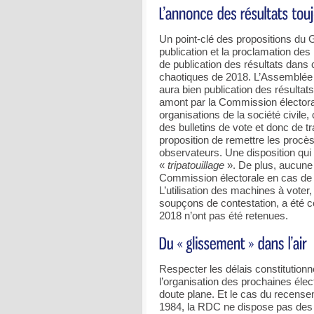
Un point-clé des propositions du 
publication et la proclamation des
de publication des résultats dans 
chaotiques de 2018. L’Assemblée n
aura bien publication des résulta
amont par la Commission électora
organisations de la société civile
des bulletins de vote et donc de t
proposition de remettre les proc
observateurs. Une disposition qui 
«
tripatouillage
». De plus, aucune 
Commission électorale en cas de r
L’utilisation des machines à vote
soupçons de contestation, a été c
2018 n’ont pas été retenues.
Respecter les délais constitution
l’organisation des prochaines éle
doute plane. Et le cas du recenseme
1984, la RDC ne dispose pas des 