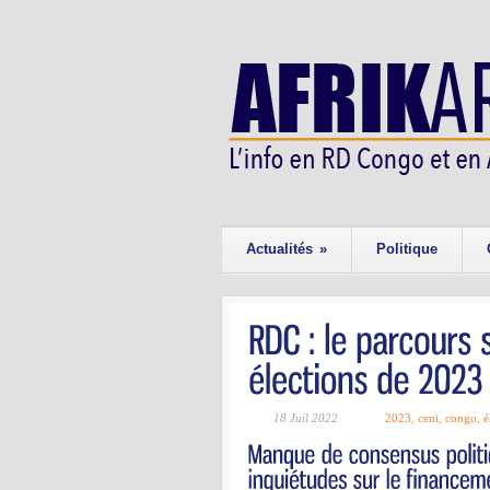
Actualités
»
Politique
18 Juil 2022
2023
,
ceni
,
congo
,
é