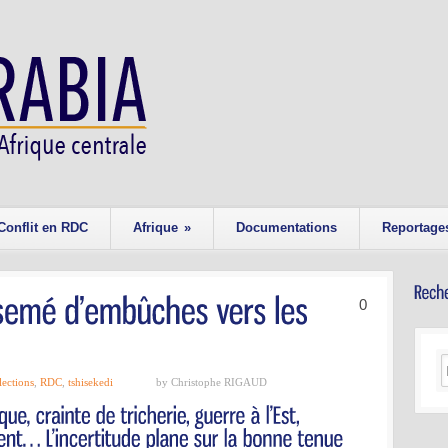
Conflit en RDC
Afrique
»
Documentations
Reportage
0
lections
,
RDC
,
tshisekedi
by Christophe RIGAUD