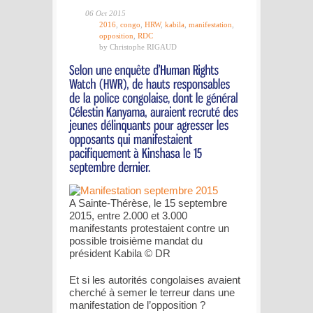
06 Oct 2015
2016
,
congo
,
HRW
,
kabila
,
manifestation
,
opposition
,
RDC
by Christophe RIGAUD
A Sainte-Thérèse, le 15 septembre
2015, entre 2.000 et 3.000
manifestants protestaient contre un
possible troisième mandat du
président Kabila © DR
Et si les autorités congolaises avaient
cherché à semer le terreur dans une
manifestation de l’opposition ?