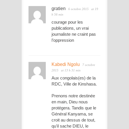
gratien
6 octobre 2015
at 19
h 56 min
courage pour les
publications, un vrai
journaliste ne craint pas
l’oppression
Kabedi Ngolu
7 octobre
2015
at 13 h 31 min
Aux congolais(es) de la
RDC, Ville de Kinshasa.
Prenons notre destinée
en main, Dieu nous
protégera. Tandis que le
Général Kanyama, se
croit au dessus de tout,
qu’il sache DIEU, le