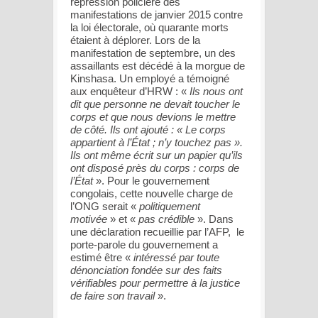
répression policière des
manifestations de janvier 2015 contre
la loi électorale, où quarante morts
étaient à déplorer. Lors de la
manifestation de septembre, un des
assaillants est décédé à la morgue de
Kinshasa. Un employé a témoigné
aux enquêteur d’HRW : «
Ils nous ont
dit que personne ne devait toucher le
corps et que nous devions le mettre
de côté. Ils ont ajouté : « Le corps
appartient à l’État ; n’y touchez pas
».
Ils ont même écrit sur un papier qu’ils
ont disposé près du corps : corps de
l’État
». Pour le gouvernement
congolais, cette nouvelle charge de
l’ONG serait «
politiquement
motivée
» et «
pas crédible
». Dans
une déclaration recueillie par l’AFP, le
porte-parole du gouvernement a
estimé être «
intéressé par toute
dénonciation fondée sur des faits
vérifiables pour permettre à la justice
de faire son travail
».