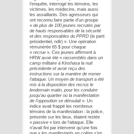
l’enquête, interrogé les témoins, les
victimes, les médecins, mais aussi
les assaillants. Des agresseurs qui
ont reconnu faire partie d’un groupe
«
de plus de 100 jeunes recrutés par
de hauts responsables de la sécurité
et des responsables du PPRD
(le parti
présidentiel, ndlr) ». Une opération
rémunérée 65 $ pour chaque
«
recrue
». Ces jeunes affirment à
HRW avoir été «
rassemblés dans un
camp militaire à Kinshasa la nuit
précédente et avoir reçu des
instructions sur la manière de mener
l’attaque. Un moyen de transport a été
mis à la disposition des recrus le
lendemain matin, pour les conduire
jusqu’au quartier où la manifestation
de l’opposition se déroulait
». Un
indice avait frappé les nombreux
témoins de la manifestation : la police,
présente sur les lieux, étaient restée
«
passive
» lors de l’attaque. Elle
n’avait fini par intervenir qu’une fois
que «
les manifestants en colère s’en