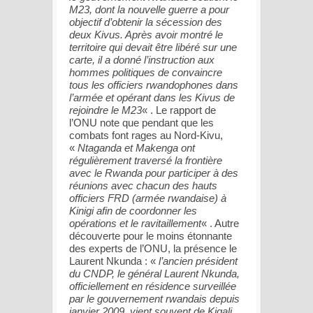
M23, dont la nouvelle guerre a pour
objectif d’obtenir la sécession des
deux Kivus. Après avoir montré le
territoire qui devait être libéré sur une
carte, il a donné l’instruction aux
hommes politiques de convaincre
tous les officiers rwandophones dans
l’armée et opérant dans les Kivus de
rejoindre le M23
« . Le rapport de
l’ONU note que pendant que les
combats font rages au Nord-Kivu,
«
Ntaganda et Makenga ont
régulièrement traversé la frontière
avec le Rwanda pour participer à des
réunions avec chacun des hauts
officiers FRD (armée rwandaise) à
Kinigi afin de coordonner les
opérations et le ravitaillement
« . Autre
découverte pour le moins étonnante
des experts de l’ONU, la présence le
Laurent Nkunda : «
l’ancien président
du CNDP, le général Laurent Nkunda,
officiellement en résidence surveillée
par le gouvernement rwandais depuis
janvier 2009, vient souvent de Kigali