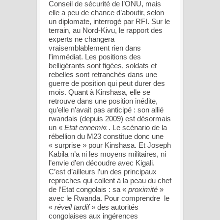
Conseil de sécurité de l’ONU, mais
elle a peu de chance d’aboutir, selon
un diplomate, interrogé par RFI. Sur le
terrain, au Nord-Kivu, le rapport des
experts ne changera
vraisemblablement rien dans
l’immédiat. Les positions des
belligérants sont figées, soldats et
rebelles sont retranchés dans une
guerre de position qui peut durer des
mois. Quant à Kinshasa, elle se
retrouve dans une position inédite,
qu’elle n’avait pas anticipé : son allié
rwandais (depuis 2009) est désormais
un «
Etat ennemi
« . Le scénario de la
rébellion du M23 constitue donc une
« surprise » pour Kinshasa. Et Joseph
Kabila n’a ni les moyens militaires, ni
l’envie d’en découdre avec Kigali.
C’est d’ailleurs l’un des principaux
reproches qui collent à la peau du chef
de l’Etat congolais : sa «
proximité
»
avec le Rwanda. Pour comprendre le
«
réveil tardif
» des autorités
congolaises aux ingérences