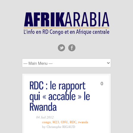
0
04 Juil 2012
congo
,
M23
,
ONU
,
RDC
,
rwanda
by Christophe RIGAUD