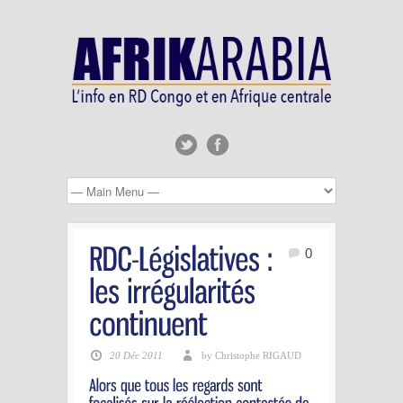
0
20 Déc 2011
by Christophe RIGAUD