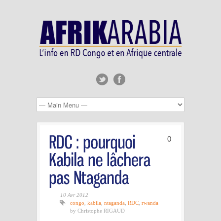
0
10 Avr 2012
congo
,
kabila
,
ntaganda
,
RDC
,
rwanda
by Christophe RIGAUD