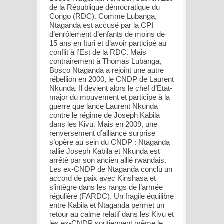
de la République démocratique du
Congo (RDC). Comme Lubanga,
Ntaganda est accusé par la CPI
d’enrôlement d’enfants de moins de
15 ans en Ituri et d’avoir participé au
conflit à l’Est de la RDC. Mais
contrairement à Thomas Lubanga,
Bosco Ntaganda a rejoint une autre
rébellion en 2000, le CNDP de Laurent
Nkunda. Il devient alors le chef d’Etat-
major du mouvement et participe à la
guerre que lance Laurent Nkunda
contre le régime de Joseph Kabila
dans les Kivu. Mais en 2009, une
renversement d’alliance surprise
s’opère au sein du CNDP : Ntaganda
rallie Joseph Kabila et Nkunda est
arrêté par son ancien allié rwandais.
Les ex-CNDP de Ntaganda conclu un
accord de paix avec Kinshasa et
s’intègre dans les rangs de l’armée
régulière (FARDC). Un fragile équilibre
entre Kabila et Ntaganda permet un
retour au calme relatif dans les Kivu et
les ex-CNDP soutiennent même le