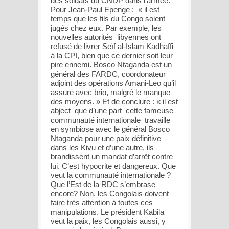
des soldats du CNDP dans l’armée.
Pour Jean-Paul Epenge : « il est
temps que les fils du Congo soient
jugés chez eux. Par exemple, les
nouvelles autorités libyennes ont
refusé de livrer Seïf al-Islam Kadhaffi
à la CPI, bien que ce dernier soit leur
pire ennemi. Bosco Ntaganda est un
général des FARDC, coordonateur
adjoint des opérations Amani-Leo qu’il
assure avec brio, malgré le manque
des moyens. » Et de conclure : « il est
abject que d’une part cette fameuse
communauté internationale travaille
en symbiose avec le général Bosco
Ntaganda pour une paix définitive
dans les Kivu et d’une autre, ils
brandissent un mandat d’arrêt contre
lui. C’est hypocrite et dangereux. Que
veut la communauté internationale ?
Que l’Est de la RDC s’embrase
encore? Non, les Congolais doivent
faire très attention à toutes ces
manipulations. Le président Kabila
veut la paix, les Congolais aussi, y