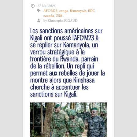
17 Mai 2026
AFC/M23
,
congo
,
Kamanyola
,
RDC
,
rwanda
,
USA
by Christophe RIGAUD