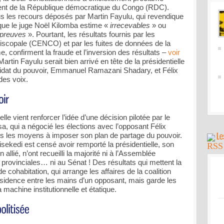
ent de la République démocratique du Congo (RDC).
ous les recours déposés par Martin Fayulu, qui revendique
 que le juge Noël Kilomba estime «
irrecevables
» ou
 preuves
». Pourtant, les résultats fournis par les
iscopale (CENCO) et par les fuites de données de la
 confirment la fraude et l’inversion des résultats –
voir
rtin Fayulu serait bien arrivé en tête de la présidentielle
ndidat du pouvoir, Emmanuel Ramazani Shadary, et Félix
des voix.
lle vient renforcer l’idée d’une décision pilotée par le
a, qui a négocié les élections avec l’opposant Félix
ous les moyens à imposer son plan de partage du pouvoir.
isekedi est censé avoir remporté la présidentielle, son
allié, n’ont recueilli la majorité ni à l’Assemblée
provinciales… ni au Sénat ! Des résultats qui mettent la
 cohabitation, qui arrange les affaires de la coalition
résidence entre les mains d’un opposant, mais garde les
 machine institutionnelle et étatique.