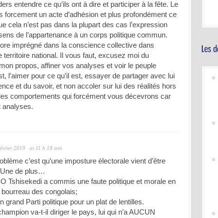
ders entendre ce qu’ils ont à dire et participer à la fête. Le
s forcement un acte d’adhésion et plus profondément ce
ue cela n’est pas dans la plupart des cas l’expression
 sens de l’appartenance à un corps politique commun.
core imprégné dans la conscience collective dans
 territoire national. Il vous faut, excusez moi du
mon propos, affiner vos analyses et voir le peuple
, l’aimer pour ce qu’il est, essayer de partager avec lui
ence et du savoir, et non accoler sur lui des réalités hors
ui des comportements qui forcément vous décevrons car
t analyses.
février 2019
at 11 h 18 min
oblème c’est qu’une imposture électorale vient d’être
 Une de plus…
 Tshisekedi a commis une faute politique et morale en
e bourreau des congolais;
n grand Parti politique pour un plat de lentilles.
ampion va-t-il diriger le pays, lui qui n’a AUCUN