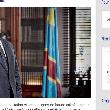
a
m
la contestation et les soupçons de fraude qui pèsent sur
e, la Cour constitutionnelle a officiellement proclamé