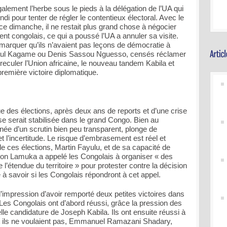
alement l’herbe sous le pieds à la délégation de l’UA qui
di pour tenter de régler le contentieux électoral. Avec le
ce dimanche, il ne restait plus grand chose à négocier
ent congolais, ce qui a poussé l’UA a annuler sa visite.
 remarquer qu’ils n’avaient pas leçons de démocratie à
aul Kagame ou Denis Sassou Nguesso, censés réclamer
 reculer l’Union africaine, le nouveau tandem Kabila et
remière victoire diplomatique.
e des élections, après deux ans de reports et d’une crise
e se serait stabilisée dans le grand Congo. Bien au
, née d’un scrutin bien peu transparent, plonge de
et l’incertitude. Le risque d’embrasement est réel et
de ces élections, Martin Fayulu, et de sa capacité de
ition Lamuka a appelé les Congolais à organiser « des
 l’étendue du territoire » pour protester contre la décision
e à savoir si les Congolais répondront à cet appel.
’impression d’avoir remporté deux petites victoires dans
t. Les Congolais ont d’abord réussi, grâce la pression des
lle candidature de Joseph Kabila. Ils ont ensuite réussi à
t ils ne voulaient pas, Emmanuel Ramazani Shadary,