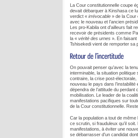
La Cour constitutionnelle coupe ég
devait débarquer à Kinshasa ce lun
verdict «
irrévocable
» de la Cour 
avec le nouveau et l’ancien présid
Les pro-Kabila ont d’ailleurs fait
recevoir de présidents comme P
la «
vérité des urnes
». En faisant
Tshisekedi vient de remporter sa p
On pouvait penser qu’avec la tenu
interminable, la situation politiqu
contraire, la crise post-électorale
nouveau le pays dans l’instabilité 
dépendra de l’attitude du perdant 
mobilisation. Le leader de la coal
manifestations pacifiques sur toute
de la Cour constitutionnelle. Rest
Car la population a tout de même l
ce scrutin, si frauduleux qu’il soi
manifestations, à éviter une nouve
se débarrasser d’un candidat don