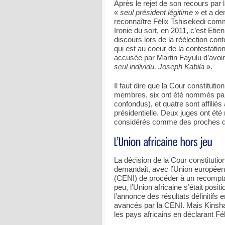
Après le rejet de son recours par 
«
seul président légitime
» et a de
reconnaître Félix Tshisekedi com
Ironie du sort, en 2011, c’est Etie
discours lors de la réélection cont
qui est au coeur de la contestatio
accusée par Martin Fayulu d’avoir
seul individu, Joseph Kabila
».
Il faut dire que la Cour constitutio
membres, six ont été nommés par 
confondus), et quatre sont affili
présidentielle. Deux juges ont été 
considérés comme des proches du 
La décision de la Cour constitution
demandait, avec l’Union européen
(CENI) de procéder à un recompta
peu, l’Union africaine s’était pos
l’annonce des résultats définitifs e
avancés par la CENI. Mais Kinshas
les pays africains en déclarant Fé