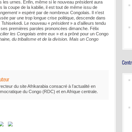
ns les urnes. Enfin, même si le nouveau président aura
s la coupe de la kabilie, il est tout de même issu de
angement
» espéré par de nombreux Congolais. Il n’est
assée par une trop longue crise politique, descende dans
ix Tshisekedi. Le nouveau «
président
» a d’ailleurs tendu
s ses premières paroles prononcées dimanche. Félix
ilier les Congolais entre eux
» et a prôné pour un Congo
aine, du tribalisme et de la division. Mais un Congo
recteur du site Afrikarabia consacré à l'actualité en
mocratique du Congo (RDC) et en Afrique centrale.