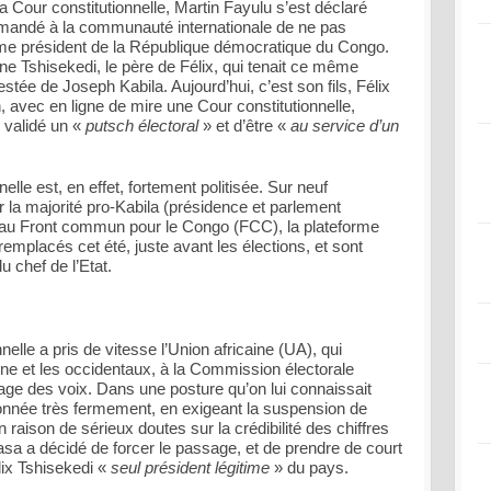
la Cour constitutionnelle, Martin Fayulu s’est déclaré
mandé à la communauté internationale de ne pas
me président de la République démocratique du Congo.
nne Tshisekedi, le père de Félix, qui tenait ce même
estée de Joseph Kabila. Aujourd’hui, c’est son fils, Félix
n, avec en ligne de mire une Cour constitutionnelle,
 validé un «
putsch électoral
» et d’être «
au service d’un
nnelle est, en effet, fortement politisée. Sur neuf
la majorité pro-Kabila (présidence et parlement
és au Front commun pour le Congo (FCC), la plateforme
remplacés cet été, juste avant les élections, et sont
chef de l’Etat.
nelle a pris de vitesse l’Union africaine (UA), qui
ne et les occidentaux, à la Commission électorale
ge des voix. Dans une posture qu’on lui connaissait
itionnée très fermement, en exigeant la suspension de
n raison de sérieux doutes sur la crédibilité des chiffres
a a décidé de forcer le passage, et de prendre de court
lix Tshisekedi «
seul président légitime
» du pays.