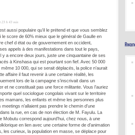
t 23 h 43 min
est aussi populaire qu’il le prétend et que vous semblez
uni le score de 60% mieux que le général de Gaulle en
re chef d état ou de gouvernement en occident,
ses appels à des manifestations dans tout le pays,
l y a encore deux jours, juste une cinquantaine de ses
lacés à Kinshasa qui est pourtant son fief. Avec 50 000
 même 10 000, qui se serait déplacés, la police n’aurait
e affaire il faut revenir à une certaine réalité, les
uement lors de la campagne s’inscrivait dans un
er et ne constituait pas une force militante. Vous l’auriez
mporte quel sociologue congolais vivant sur le territoire
les mamans, les enfants et même les personnes plus
 meetings n’allaient pas prendre le chemin d’une
 dans la rue, en cas de non élection de M. Fayulu. La
e Mobutu correspond aujourd’hui, chez nous, à une
t folklorique en lien avec une certaine forme de d’animation
s, les curieux, la population en masse, se déplace pour