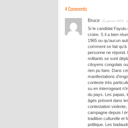
Bruce
22 janvier 2019
a
Si le candidat Fayulu 
croire. S il a bien ré
1965 ou qu’aucun aut
comment se fait qu’à 
personne ne répond. I
militants se sont dép
citoyens congolais ou
rien pu faire. Dans cett
manifestations d’engo
contexte très particuli
su en interrogeant n’i
du pays. Les papas, 
âgés présent dans les
contestation violente,
campagne depuis l èr
tradition culturelle e
politique. Les badaud