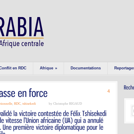
Conflit en RDC
Afrique
»
Documentations
Reportage
4
tionnelle
,
RDC
,
tshisekedi
by Christophe RIGAUD