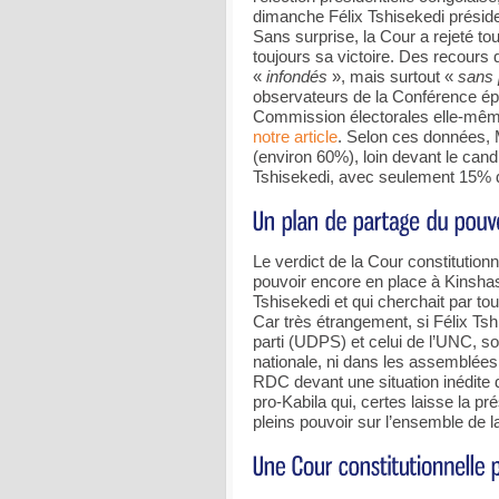
dimanche Félix Tshisekedi présid
Sans surprise, la Cour a rejeté t
toujours sa victoire. Des recours
«
infondés
», mais surtout «
sans
observateurs de la Conférence ép
Commission électorales elle-même,
notre article
. Selon ces données, Ma
(environ 60%), loin devant le ca
Tshisekedi, avec seulement 15% 
Le verdict de la Cour constitutionne
pouvoir encore en place à Kinshas
Tshisekedi et qui cherchait par t
Car très étrangement, si Félix Tsh
parti (UDPS) et celui de l’UNC, son 
nationale, ni dans les assemblées 
RDC devant une situation inédite de
pro-Kabila qui, certes laisse la p
pleins pouvoir sur l’ensemble de la