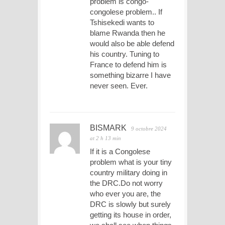
problem is congo-
congolese problem.. If
Tshisekedi wants to
blame Rwanda then he
would also be able defend
his country. Tuning to
France to defend him is
something bizarre I have
never seen. Ever.
BISMARK
9 octobre 2024
at 2 h 13 min
If it is a Congolese
problem what is your tiny
country military doing in
the DRC.Do not worry
who ever you are, the
DRC is slowly but surely
getting its house in order,