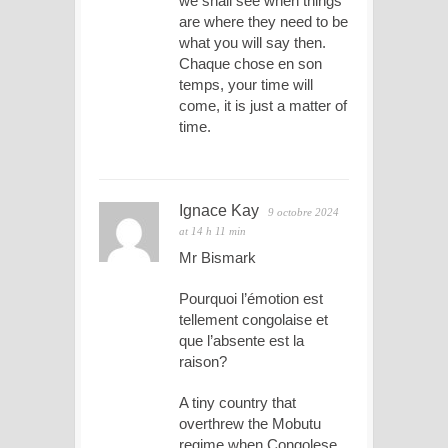
we shall see when things
are where they need to be
what you will say then.
Chaque chose en son
temps, your time will
come, it is just a matter of
time.
Ignace Kay
9 octobre 2024
at 14 h 11 min
Mr Bismark
Pourquoi l’émotion est
tellement congolaise et
que l’absente est la
raison?
A tiny country that
overthrew the Mobutu
regime when Congolese