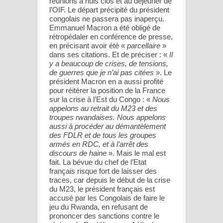
réunions à huis clos et au déjeuner de
l’OIF. Le départ précipité du président
congolais ne passera pas inaperçu.
Emmanuel Macron a été obligé de
rétropédaler en conférence de presse,
en précisant avoir été «
parcellaire
»
dans ses citations. Et de préciser : «
Il
y a beaucoup de crises, de tensions,
de guerres que je n’ai pas citées
». Le
président Macron en a aussi profité
pour réitérer la position de la France
sur la crise à l’Est du Congo : «
Nous
appelons au retrait du M23 et des
troupes rwandaises. Nous appelons
aussi à procéder au démantèlement
des FDLR et de tous les groupes
armés en RDC, et à l’arrêt des
discours de haine
». Mais le mal est
fait. La bévue du chef de l’Etat
français risque fort de laisser des
traces, car depuis le début de la crise
du M23, le président français est
accusé par les Congolais de faire le
jeu du Rwanda, en refusant de
prononcer des sanctions contre le