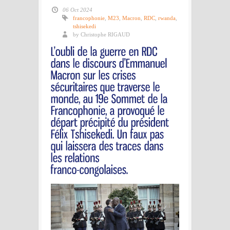
06 Oct 2024
francophonie
,
M23
,
Macron
,
RDC
,
rwanda
,
tshisekedi
by Christophe RIGAUD