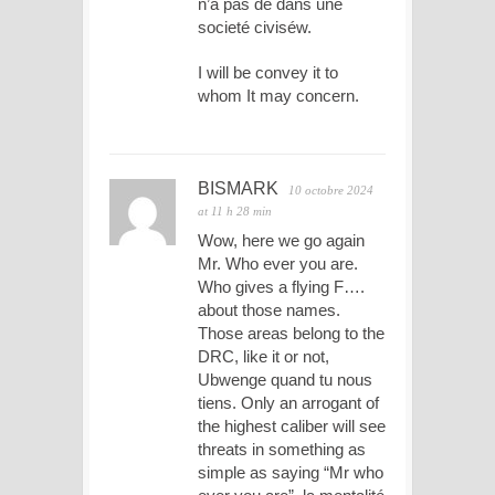
n’a pas de dans une
societé civiséw.
I will be convey it to
whom It may concern.
BISMARK
10 octobre 2024
at 11 h 28 min
Wow, here we go again
Mr. Who ever you are.
Who gives a flying F….
about those names.
Those areas belong to the
DRC, like it or not,
Ubwenge quand tu nous
tiens. Only an arrogant of
the highest caliber will see
threats in something as
simple as saying “Mr who