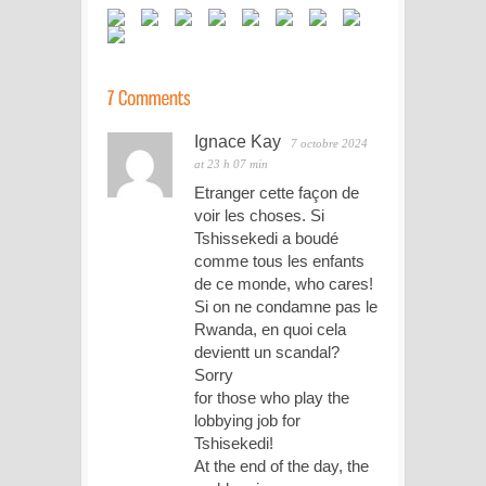
Ignace Kay
7 octobre 2024
at 23 h 07 min
Etranger cette façon de
voir les choses. Si
Tshissekedi a boudé
comme tous les enfants
de ce monde, who cares!
Si on ne condamne pas le
Rwanda, en quoi cela
devientt un scandal?
Sorry
for those who play the
lobbying job for
Tshisekedi!
At the end of the day, the