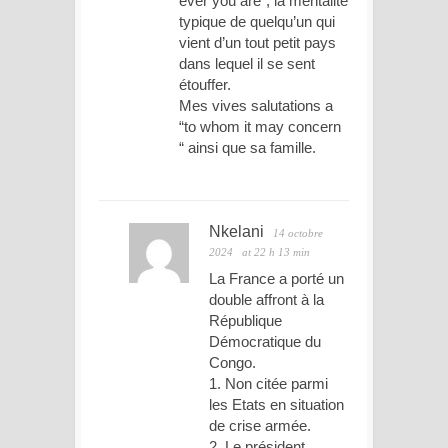
ever you are”, la mentalité
typique de quelqu’un qui
vient d’un tout petit pays
dans lequel il se sent
étouffer.
Mes vives salutations a
“to whom it may concern
“ ainsi que sa famille.
Nkelani
14 octobre
2024
at 22 h 13 min
La France a porté un
double affront à la
République
Démocratique du
Congo.
1. Non citée parmi
les Etats en situation
de crise armée.
2. Le président