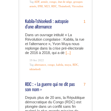
Tag
ADF
,
armée
,
congo
,
état de siège
,
groupes
armés
,
IFRI
,
M23
,
RDC
,
Thsisekedi
,
Vircoulon
1
Dans un ouvrage intitulé « La
Révolution congolaise : Kabila, la rue
et l’alternance », Yvon Muya nous
replonge dans la crise pré-électorale
de 2016 à 2018, qui a dé
[...]
19 Avr 2022
Tag
alternance
,
congo
,
kabila
,
muya
,
RDC
,
tshisekedi
7
Depuis plus de 20 ans, la République
démocratique du Congo (RDC) est
plongée dans un conflit sans fin
malgré la plus grande mission de