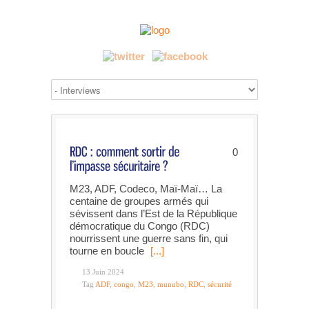
0
M23, ADF, Codeco, Maï-Maï… La
centaine de groupes armés qui
sévissent dans l’Est de la République
démocratique du Congo (RDC)
nourrissent une guerre sans fin, qui
tourne en boucle
[...]
13 Juin 2024
Tag
ADF
,
congo
,
M23
,
munubo
,
RDC
,
sécurité