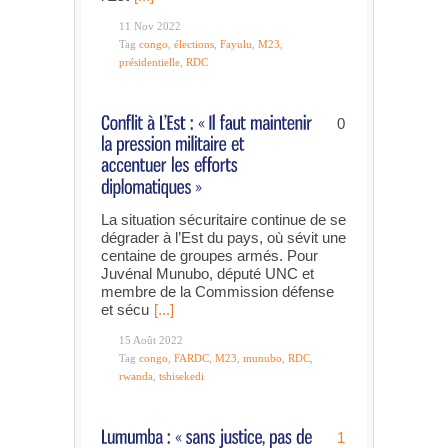
11 Nov 2022
Tag
congo
,
élections
,
Fayulu
,
M23
,
présidentielle
,
RDC
0
La situation sécuritaire continue de se
dégrader à l’Est du pays, où sévit une
centaine de groupes armés. Pour
Juvénal Munubo, député UNC et
membre de la Commission défense
et sécu
[...]
15 Août 2022
Tag
congo
,
FARDC
,
M23
,
munubo
,
RDC
,
rwanda
,
tshisekedi
1