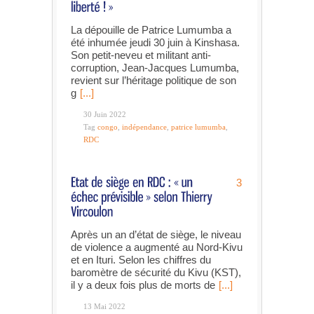
La dépouille de Patrice Lumumba a
été inhumée jeudi 30 juin à Kinshasa.
Son petit-neveu et militant anti-
corruption, Jean-Jacques Lumumba,
revient sur l’héritage politique de son
g
[...]
30 Juin 2022
Tag
congo
,
indépendance
,
patrice lumumba
,
RDC
3
Après un an d’état de siège, le niveau
de violence a augmenté au Nord-Kivu
et en Ituri. Selon les chiffres du
baromètre de sécurité du Kivu (KST),
il y a deux fois plus de morts de
[...]
13 Mai 2022