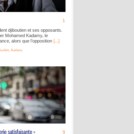
1
dent djiboutien et ses opposants.
rader Mohamed Kadamy, le
nce, alors que l’opposition
[...]
Guelleh
,
Kadamy
9