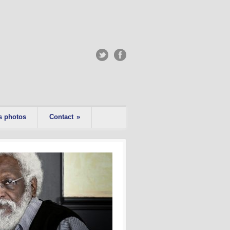
s photos
Contact
»