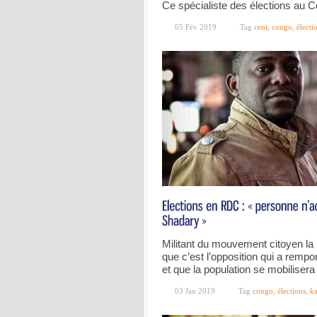
Ce spécialiste des élections au 
05 Fév 2019
Tag
ceni
,
congo
,
électi
Militant du mouvement citoyen l
que c’est l’opposition qui a rempo
et que la population se mobilisera
03 Jan 2019
Tag
congo
,
élections
,
ka