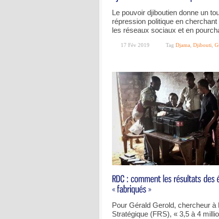
Le pouvoir djiboutien donne un to
répression politique en cherchant 
les réseaux sociaux et en pourc
17 Fév 2019
Tag
Djama
,
Djibouti
,
G
Pour Gérald Gerold, chercheur à 
Stratégique (FRS), « 3,5 à 4 milli