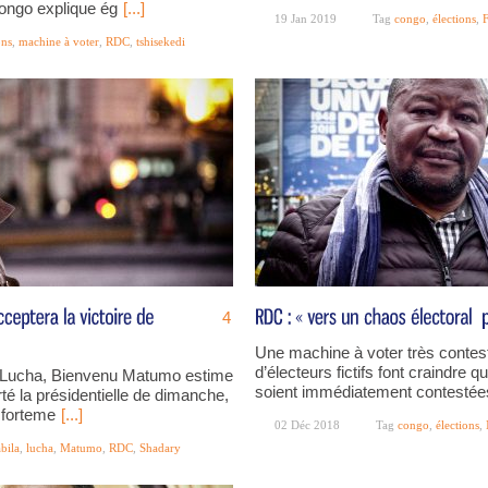
Congo explique ég
[...]
19 Jan 2019
Tag
congo
,
élections
,
ons
,
machine à voter
,
RDC
,
tshisekedi
4
Une machine à voter très contestée
d’électeurs fictifs font craindre
a Lucha, Bienvenu Matumo estime
soient immédiatement contestée
rté la présidentielle de dimanche,
 forteme
[...]
02 Déc 2018
Tag
congo
,
élections
,
bila
,
lucha
,
Matumo
,
RDC
,
Shadary