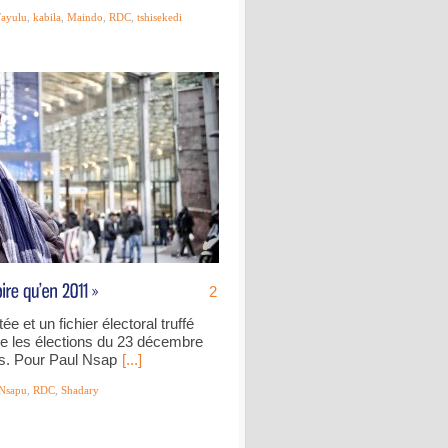
Fayulu
,
kabila
,
Maindo
,
RDC
,
tshisekedi
2
 et un fichier électoral truffé
 que les élections du 23 décembre
s. Pour Paul Nsap
[...]
Nsapu
,
RDC
,
Shadary