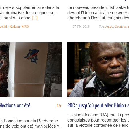
ur de vis supplémentaire dans la
Le nouveau président Tshisekedi 
à criminaliser les critiques sur
devant l’Union africaine ce week
hassant ses oppo
[...]
chercheur à l’Institut français des
uelleh
,
Kadami
,
MRD
07 Fév 2019
Tag
congo
,
élections
,
15
L’Union africaine (UA) met la pre
congolaises pour recompter les vo
la Fondation pour la Recherche
sur la victoire contestée de Féli
ons de voix ont été manipulées ».