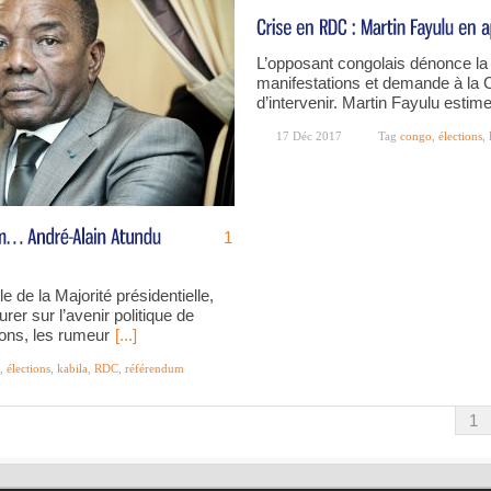
L’opposant congolais dénonce la
manifestations et demande à la C
d’intervenir. Martin Fayulu estim
17 Déc 2017
Tag
congo
,
élections
,
1
e de la Majorité présidentielle,
rer sur l’avenir politique de
ions, les rumeur
[...]
,
élections
,
kabila
,
RDC
,
référendum
1