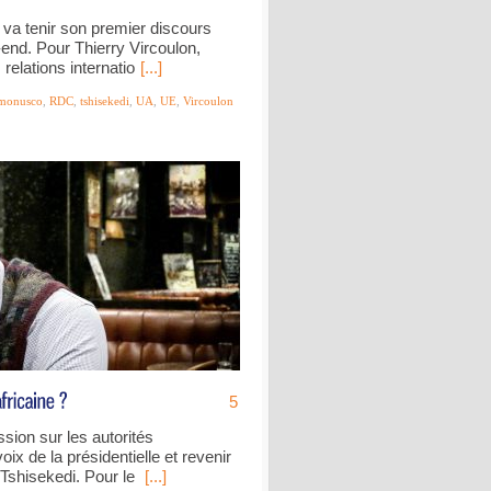
va tenir son premier discours
-end. Pour Thierry Vircoulon,
 relations internatio
[...]
monusco
,
RDC
,
tshisekedi
,
UA
,
UE
,
Vircoulon
5
ssion sur les autorités
ix de la présidentielle et revenir
x Tshisekedi. Pour le
[...]