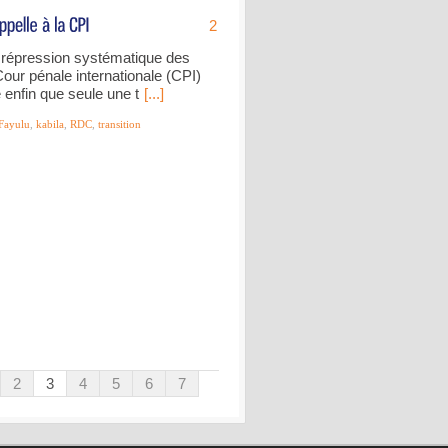
2
 répression systématique des
our pénale internationale (CPI)
e enfin que seule une t
[...]
Fayulu
,
kabila
,
RDC
,
transition
2
3
4
5
6
7