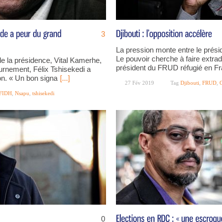
3
La pression monte entre le prési
Le pouvoir cherche à faire ext
de la présidence, Vital Kamerhe,
président du FRUD réfugié en Fra
urnement, Félix Tshisekedi a
ion. « Un bon signa
[...]
27 Fév 2019
Tag
Djibouti
,
FRUD
,
FIDH
,
Nsapu
,
tshisekedi
0