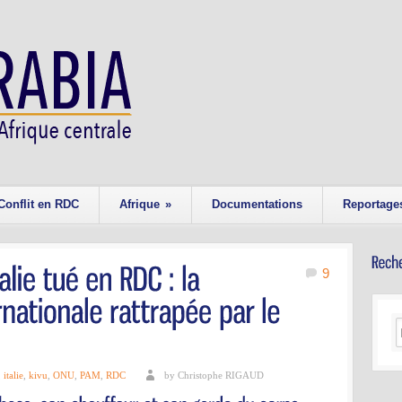
Conflit en RDC
Afrique
»
Documentations
Reportage
9
,
italie
,
kivu
,
ONU
,
PAM
,
RDC
by Christophe RIGAUD