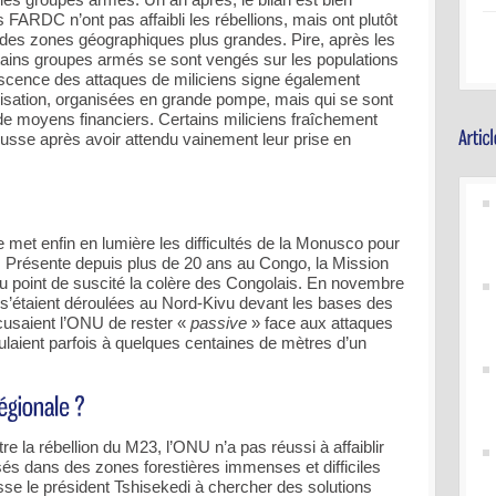
FARDC n’ont pas affaibli les rébellions, mais ont plutôt
 des zones géographiques plus grandes. Pire, après les
rtains groupes armés se sont vengés sur les populations
descence des attaques de miliciens signe également
lisation, organisées en grande pompe, mais qui se sont
e moyens financiers. Certains miliciens fraîchement
usse après avoir attendu vainement leur prise en
 met enfin en lumière les difficultés de la Monusco pour
n. Présente depuis plus de 20 ans au Congo, la Mission
u point de suscité la colère des Congolais. En novembre
 s’étaient déroulées au Nord-Kivu devant les bases des
usaient l’ONU de rester «
passive
» face aux attaques
ulaient parfois à quelques centaines de mètres d’un
re la rébellion du M23, l’ONU n’a pas réussi à affaiblir
és dans des zones forestières immenses et difficiles
sse le président Tshisekedi à chercher des solutions