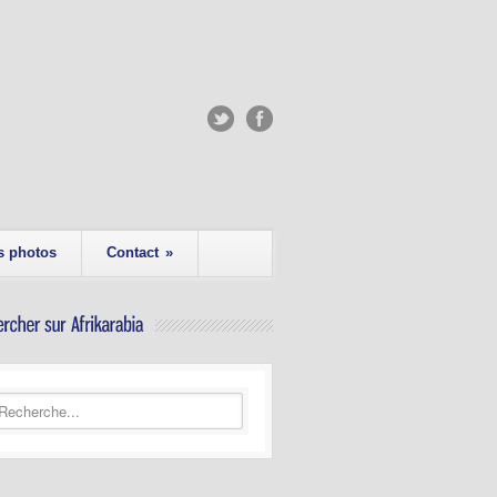
s photos
Contact
»