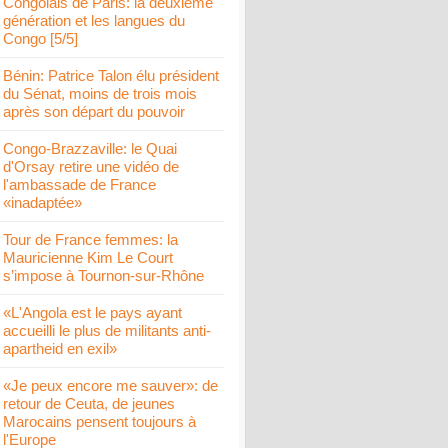
Congolais de Paris: la deuxième
génération et les langues du
Congo [5/5]
Bénin: Patrice Talon élu président
du Sénat, moins de trois mois
après son départ du pouvoir
Congo-Brazzaville: le Quai
d'Orsay retire une vidéo de
l'ambassade de France
«inadaptée»
Tour de France femmes: la
Mauricienne Kim Le Court
s’impose à Tournon-sur-Rhône
«L'Angola est le pays ayant
accueilli le plus de militants anti-
apartheid en exil»
«Je peux encore me sauver»: de
retour de Ceuta, de jeunes
Marocains pensent toujours à
l'Europe