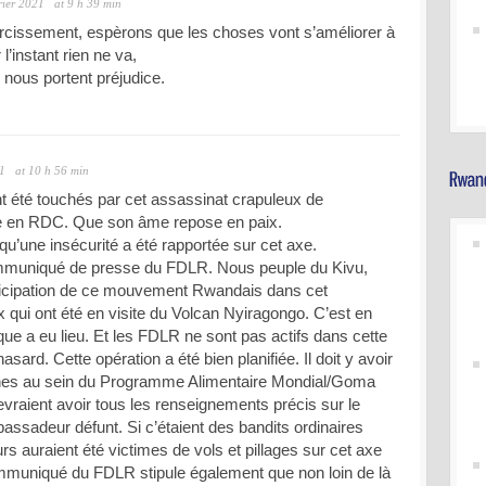
rier 2021
at 9 h 39 min
ircissement, espèrons que les choses vont s’améliorer à
l’instant rien ne va,
nous portent préjudice.
21
at 10 h 56 min
t été touchés par cet assassinat crapuleux de
ie en RDC. Que son âme repose en paix.
 qu’une insécurité a été rapportée sur cet axe.
ommuniqué de presse du FDLR. Nous peuple du Kivu,
ticipation de ce mouvement Rwandais dans cet
 qui ont été en visite du Volcan Nyiragongo. C’est en
taque a eu lieu. Et les FDLR ne sont pas actifs dans cette
hasard. Cette opération a été bien planifiée. Il doit y avoir
rnes au sein du Programme Alimentaire Mondial/Goma
evraient avoir tous les renseignements précis sur le
ssadeur défunt. Si c’étaient des bandits ordinaires
 auraient été victimes de vols et pillages sur cet axe
ommuniqué du FDLR stipule également que non loin de là