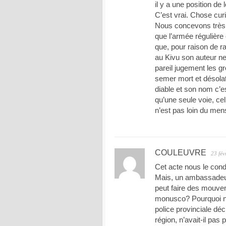
il y a une position d
C’est vrai. Chose cu
Nous concevons très 
que l’armée régulière
que, pour raison de r
au Kivu son auteur ne
pareil jugement les g
semer mort et désola
diable et son nom c’es
qu’une seule voie, cel
n’est pas loin du men
COULEUVRE
23 fév
Cet acte nous le con
Mais, un ambassadeur
peut faire des mouve
monusco? Pourquoi n’av
police provinciale déc
région, n’avait-il pas 