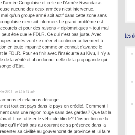
e le l’armée Congolaise et celle de l’Armée Rwandaise.
rieuse aucune des deux armées n’est intervenue.
mal qu’un groupe armé soit actif dans cette zone sans
 congolaise n’en soit informée. Le grand problème est
accourcis et pour des raisons « diplomatiques » tout mal
 peut être que le FDLR. Ce qui n’est pas juste. Avec
roupes armés vont se créer et continuer activement à
tion en toute impunité comme on connait d’avance le
t le FDLR. Pour en finir avec l’insécurité au Kivu, il n’y a
le de la vérité et abandonner celle de la propagande qui
songe d’Etat.
rier 2021
at 12 h 31 min
damnons et cela nous dérange.
 est tout est pays dans le pays en crédité. Comment il
ment dans une région rouge sans des gardes? Que fait la
ait-il pas utiliser le véhicule blindé? L’inspection de la
lare qu’il n’était pas au courant de sa présence dans la
présenter sa civilité au gouvernorat de province et lui faire