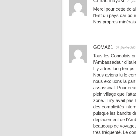
Chirac mayasi
23 fév
Merci pour cette écla
l’Est du pays car pour 
Nos propres minérais 
GOMA61
23 février 20
Tous les Congolais on
l’Ambassadeur d’Ital
Il y a très long temps
Nous avions lu le c
nous excluons la par
assassinat. Pour ceux
plein village que l’at
zone. Il n’y avait pas 
des complicités inte
puisque les bandits d
déplacement de l’Amba
beaucoup de voyageurs
très fréquenté. Le c