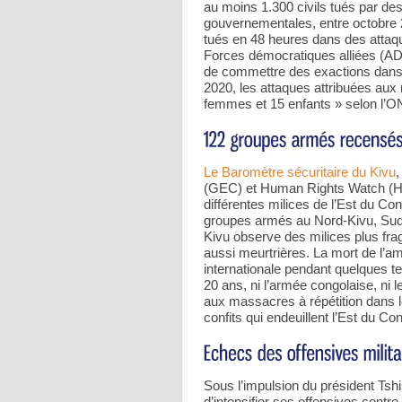
au moins 1.300 civils tués par de
gouvernementales, entre octobre 20
tués en 48 heures dans des attaqu
Forces démocratiques alliées (A
de commettre des exactions dans l
2020, les attaques attribuées aux
femmes et 15 enfants » selon l’O
Le Baromètre sécuritaire du Kivu
,
(GEC) et Human Rights Watch (HRW
différentes milices de l’Est du C
groupes armés au Nord-Kivu, Sud-K
Kivu observe des milices plus fr
aussi meurtrières. La mort de l’am
internationale pendant quelques t
20 ans, ni l’armée congolaise, ni 
aux massacres à répétition dans le
confits qui endeuillent l’Est du Co
Sous l’impulsion du président Tsh
d’intensifier ses offensives contr