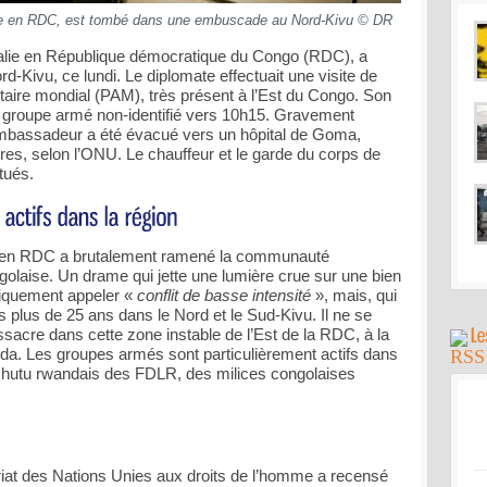
lie en RDC, est tombé dans une embuscade au Nord-Kivu © DR
alie en République démocratique du Congo (RDC), a
d-Kivu, ce lundi. Le diplomate effectuait une visite de
aire mondial (PAM), très présent à l’Est du Congo. Son
un groupe armé non-identifié vers 10h15. Gravement
’ambassadeur a été évacué vers un hôpital de Goma,
es, selon l’ONU. Le chauffeur et le garde du corps de
tués.
ie en RDC a brutalement ramené la communauté
congolaise. Un drame qui jette une lumière crue sur une bien
udiquement appeler «
conflit de basse intensité
», mais, qui
is plus de 25 ans dans le Nord et le Sud-Kivu. Il ne se
cre dans cette zone instable de l’Est de la RDC, à la
da. Les groupes armés sont particulièrement actifs dans
es hutu rwandais des FDLR, des milices congolaises
at des Nations Unies aux droits de l’homme a recensé