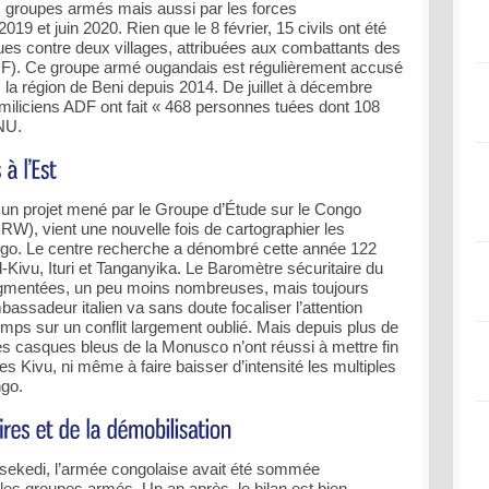
s groupes armés mais aussi par les forces
19 et juin 2020. Rien que le 8 février, 15 civils ont été
es contre deux villages, attribuées aux combattants des
DF). Ce groupe armé ougandais est régulièrement accusé
a région de Beni depuis 2014. De juillet à décembre
 miliciens ADF ont fait « 468 personnes tuées dont 108
NU.
 un projet mené par le Groupe d’Étude sur le Congo
), vient une nouvelle fois de cartographier les
ongo. Le centre recherche a dénombré cette année 122
ivu, Ituri et Tanganyika. Le Baromètre sécuritaire du
agmentées, un peu moins nombreuses, mais toujours
bassadeur italien va sans doute focaliser l’attention
emps sur un conflit largement oublié. Mais depuis plus de
les casques bleus de la Monusco n’ont réussi à mettre fin
s Kivu, ni même à faire baisser d’intensité les multiples
ngo.
isekedi, l’armée congolaise avait été sommée
e les groupes armés. Un an après, le bilan est bien