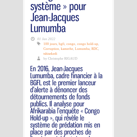
01 Jan 2022
100 jours
,
bgfi
,
congo
,
congo hold-up
,
Corruption
,
kamerhe
,
Lumumba
,
RDC
,
tshisekedi
by Christophe RIGAUD