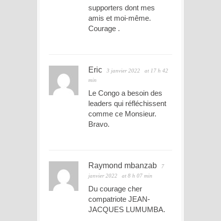
supporters dont mes
amis et moi-même.
Courage .
Eric
3 janvier 2022
at 17 h 42
min
Le Congo a besoin des
leaders qui réfléchissent
comme ce Monsieur.
Bravo.
Raymond mbanzab
7
janvier 2022
at 8 h 07 min
Du courage cher
compatriote JEAN-
JACQUES LUMUMBA.