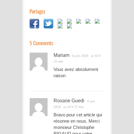
Mariam
6 juin 2020
at 10 h
31 min
Vous avez absolument
raison
Roxane Guedi
9 juin
2020
at 14 h 57 min
Bravo pour cet article qui
résonne en nous. Merci
monsieur Christophe
RIGAUD pour votre