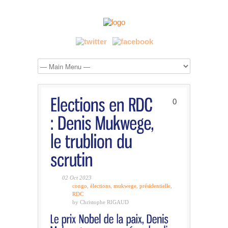
0
02 Oct 2023
congo
,
élections
,
mukwege
,
présidentielle
,
RDC
by Christophe RIGAUD