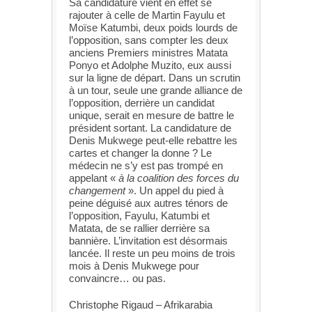
Sa candidature vient en effet se
rajouter à celle de Martin Fayulu et
Moïse Katumbi, deux poids lourds de
l’opposition, sans compter les deux
anciens Premiers ministres Matata
Ponyo et Adolphe Muzito, eux aussi
sur la ligne de départ. Dans un scrutin
à un tour, seule une grande alliance de
l’opposition, derrière un candidat
unique, serait en mesure de battre le
président sortant. La candidature de
Denis Mukwege peut-elle rebattre les
cartes et changer la donne ? Le
médecin ne s’y est pas trompé en
appelant «
à la coalition des forces du
changement
». Un appel du pied à
peine déguisé aux autres ténors de
l’opposition, Fayulu, Katumbi et
Matata, de se rallier derrière sa
bannière. L’invitation est désormais
lancée. Il reste un peu moins de trois
mois à Denis Mukwege pour
convaincre… ou pas.
Christophe Rigaud – Afrikarabia