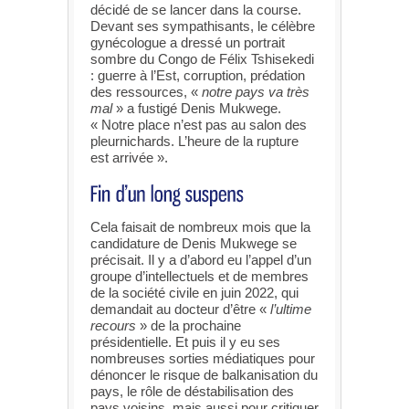
décidé de se lancer dans la course.
Devant ses sympathisants, le célèbre
gynécologue a dressé un portrait
sombre du Congo de Félix Tshisekedi
: guerre à l’Est, corruption, prédation
des ressources, «
notre pays va très
mal
» a fustigé Denis Mukwege.
« Notre place n’est pas au salon des
pleurnichards. L’heure de la rupture
est arrivée ».
Cela faisait de nombreux mois que la
candidature de Denis Mukwege se
précisait. Il y a d’abord eu l’appel d’un
groupe d’intellectuels et de membres
de la société civile en juin 2022, qui
demandait au docteur d’être «
l’ultime
recours
» de la prochaine
présidentielle. Et puis il y eu ses
nombreuses sorties médiatiques pour
dénoncer le risque de balkanisation du
pays, le rôle de déstabilisation des
pays voisins, mais aussi pour critiquer