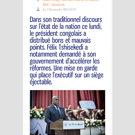
RDC
,
tshisekedi
by Christophe RIGAUD