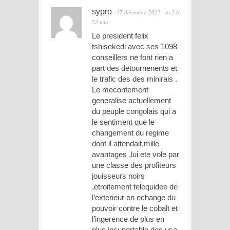
sypro
17 décembre 2021
at 2 h
52 min
Le president felix
tshisekedi avec ses 1098
conseillers ne font rien a
part des detournenents et
le trafic des des minirais .
Le mecontement
generalise actuellement
du peuple congolais qui a
le sentiment que le
changement du regime
dont il attendait,mille
avantages ,lui ete vole par
une classe des profiteurs
jouisseurs noirs
,etroitement telequidee de
l’exterieur en echange du
pouvoir contre le cobalt et
l’ingerence de plus en
plus insuportable des usa