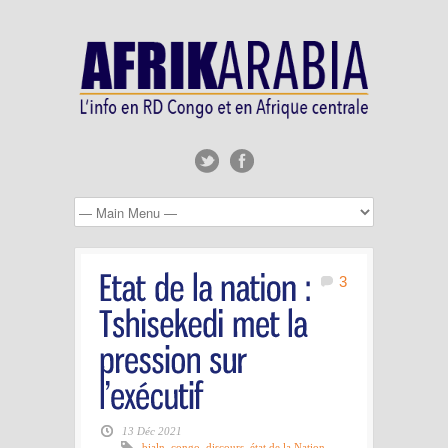
3
13 Déc 2021
bialn
,
congo
,
discours
,
état de la Nation
,