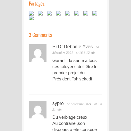
Pr.Dr.Debaille Yves
14
décembre 2021
at 16 h 12 min
Garantir la santé à tous
ses citoyens doit être le
premier projet du
Président Tshisekedi
sypro
17 décembre 2021
at 2 h
21 min
Du verbiage creux.
Au contraire ,son
discours a ete conspue