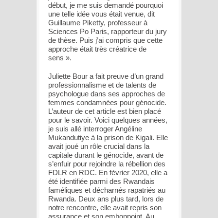
début, je me suis demandé pourquoi
une telle idée vous était venue, dit
Guillaume Piketty, professeur à
Sciences Po Paris, rapporteur du jury
de thèse. Puis j’ai compris que cette
approche était très créatrice de
sens ».
Juliette Bour a fait preuve d’un grand
professionnalisme et de talents de
psychologue dans ses approches de
femmes condamnées pour génocide.
L’auteur de cet article est bien placé
pour le savoir. Voici quelques années,
je suis allé interroger Angéline
Mukandutiye à la prison de Kigali. Elle
avait joué un rôle crucial dans la
capitale durant le génocide, avant de
s’enfuir pour rejoindre la rébellion des
FDLR en RDC. En février 2020, elle a
été identifiée parmi des Rwandais
faméliques et décharnés rapatriés au
Rwanda. Deux ans plus tard, lors de
notre rencontre, elle avait repris son
assurance et son embonpoint. Au