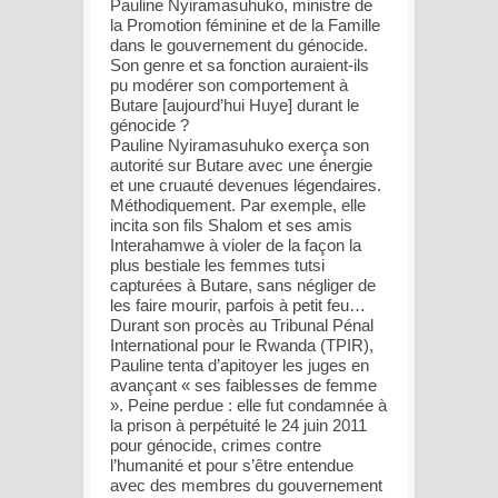
Pauline Nyiramasuhuko, ministre de
la Promotion féminine et de la Famille
dans le gouvernement du génocide.
Son genre et sa fonction auraient-ils
pu modérer son comportement à
Butare [aujourd’hui Huye] durant le
génocide ?
Pauline Nyiramasuhuko exerça son
autorité sur Butare avec une énergie
et une cruauté devenues légendaires.
Méthodiquement. Par exemple, elle
incita son fils Shalom et ses amis
Interahamwe à violer de la façon la
plus bestiale les femmes tutsi
capturées à Butare, sans négliger de
les faire mourir, parfois à petit feu…
Durant son procès au Tribunal Pénal
International pour le Rwanda (TPIR),
Pauline tenta d’apitoyer les juges en
avançant « ses faiblesses de femme
». Peine perdue : elle fut condamnée à
la prison à perpétuité le 24 juin 2011
pour génocide, crimes contre
l’humanité et pour s’être entendue
avec des membres du gouvernement