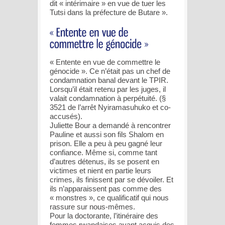
dit « intérimaire » en vue de tuer les
Tutsi dans la préfecture de Butare ».
« Entente en vue de commettre le
génocide ». Ce n’était pas un chef de
condamnation banal devant le TPIR.
Lorsqu’il était retenu par les juges, il
valait condamnation à perpétuité. (§
3521 de l’arrêt Nyiramasuhuko et co-
accusés).
Juliette Bour a demandé à rencontrer
Pauline et aussi son fils Shalom en
prison. Elle a peu à peu gagné leur
confiance. Même si, comme tant
d’autres détenus, ils se posent en
victimes et nient en partie leurs
crimes, ils finissent par se dévoiler. Et
ils n’apparaissent pas comme des
« monstres », ce qualificatif qui nous
rassure sur nous-mêmes.
Pour la doctorante, l’itinéraire des
femmes rwandaises ayant acquis des