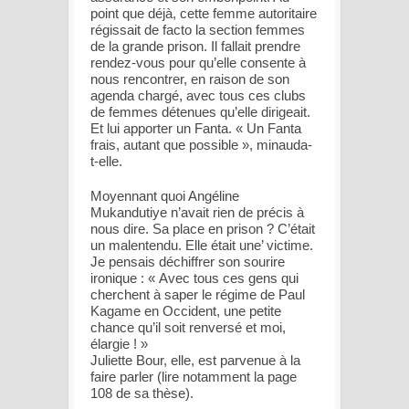
point que déjà, cette femme autoritaire
régissait de facto la section femmes
de la grande prison. Il fallait prendre
rendez-vous pour qu’elle consente à
nous rencontrer, en raison de son
agenda chargé, avec tous ces clubs
de femmes détenues qu’elle dirigeait.
Et lui apporter un Fanta. « Un Fanta
frais, autant que possible », minauda-
t-elle.
Moyennant quoi Angéline
Mukandutiye n’avait rien de précis à
nous dire. Sa place en prison ? C’était
un malentendu. Elle était une’ victime.
Je pensais déchiffrer son sourire
ironique : « Avec tous ces gens qui
cherchent à saper le régime de Paul
Kagame en Occident, une petite
chance qu’il soit renversé et moi,
élargie ! »
Juliette Bour, elle, est parvenue à la
faire parler (lire notamment la page
108 de sa thèse).