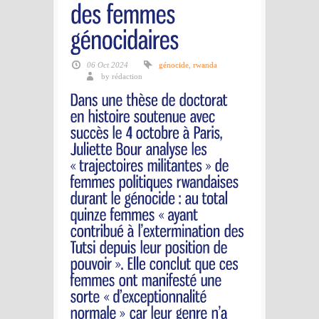
06 Oct 2024
génocide
,
rwanda
by rédaction