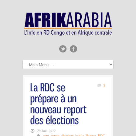
1
29 Juin 2017
ceni
,
congo
,
élections
,
kabila
,
Nangaa
,
RDC