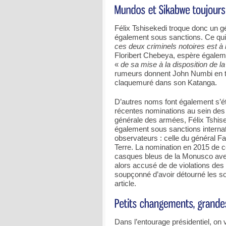
Félix Tshisekedi troque donc un gé
également sous sanctions. Ce qui
ces deux criminels notoires est à 
Floribert Chebeya, espère égaleme
«
de sa mise à la disposition de la
rumeurs donnent John Numbi en t
claquemuré dans son Katanga.
D’autres noms font également s’ét
récentes nominations au sein des
générale des armées, Félix Tshis
également sous sanctions interna
observateurs : celle du général Fa
Terre. La nomination en 2015 de ce
casques bleus de la Monusco avec
alors accusé de de violations des 
soupçonné d’avoir détourné les so
article.
Dans l’entourage présidentiel, on