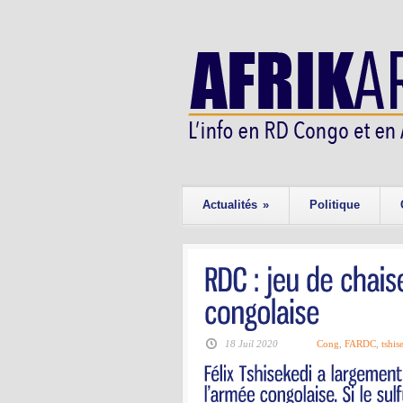
Actualités
»
Politique
18 Juil 2020
Cong
,
FARDC
,
tshis