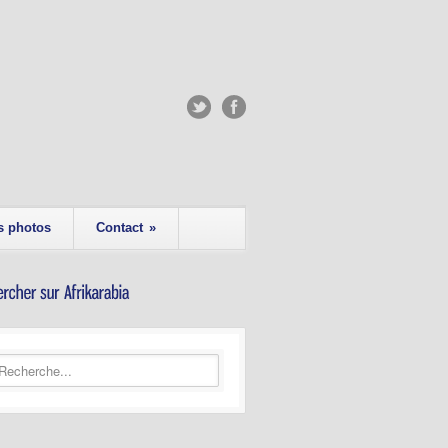
s photos
Contact
»