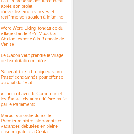
La Fifa présente des «excuses»
après son projet
d'investissements privés et
réaffirme son soutien à Infantino
Were Were Liking, fondatrice du
village d'art le Ki-Yi Mbock à
Abidjan, expose à la Biennale de
Venise
Le Gabon veut prendre le virage
de l'exploitation minière
Sénégal: trois chroniqueurs pro-
Pastef condamnés pour offense
au chef de l'État
«L'accord avec le Cameroun et
les États-Unis aurait dû être ratifié
par le Parlement»
Maroc: sur ordre du roi, le
Premier ministre interrompt ses
vacances débutées en pleine
crise migratoire à Ceuta