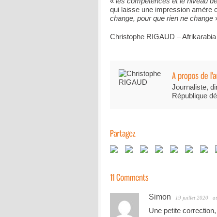
«
les compétences et le niveau d
qui laisse une impression amère ch
change, pour que rien ne change
»
Christophe RIGAUD – Afrikarabia
Journaliste, di
République dé
Simon
19 juillet 2020
a
Une petite correction