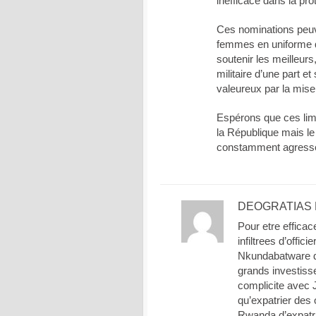
inefficace dans la prote
Ces nominations peu
femmes en uniforme q
soutenir les meilleur
militaire d’une part et
valeureux par la mise 
Espérons que ces limi
la République mais le 
constamment agressé d
DEOGRATIAS
Pour etre efficac
infiltrees d’offi
Nkundabatware qu
grands investis
complicite avec J
qu’expatrier des
Rwanda d’expatr