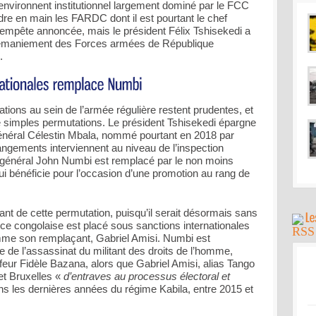
 environnent institutionnel largement dominé par le FCC
dre en main les FARDC dont il est pourtant le chef
tempête annoncée, mais le président Félix Tshisekedi a
remaniement des Forces armées de République
.
ons au sein de l’armée régulière restent prudentes, et
e simples permutations. Le président Tshisekedi épargne
 général Célestin Mbala, nommé pourtant en 2018 par
ngements interviennent au niveau de l’inspection
x général John Numbi est remplacé par le non moins
ui bénéficie pour l’occasion d’une promotion au rang de
t de cette permutation, puisqu’il serait désormais sans
olice congolaise est placé sous sanctions internationales
mme son remplaçant, Gabriel Amisi. Numbi est
 de l’assassinat du militant des droits de l’homme,
feur Fidèle Bazana, alors que Gabriel Amisi, alias Tango
et Bruxelles «
d’entraves au processus électoral et
s les dernières années du régime Kabila, entre 2015 et