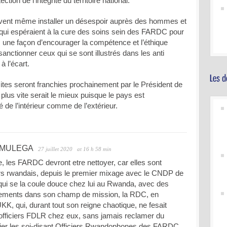
ction de l’intégrité du territoire national.
vent même installer un désespoir auprès des hommes et
ui espéraient à la cure des soins sein des FARDC pour
s, une façon d’encourager la compétence et l’éthique
 sanctionner ceux qui se sont illustrés dans les anti
à l’écart.
tes seront franchies prochainement par le Président de
plus vite serait le mieux puisque le pays est
e l’intérieur comme de l’extérieur.
 MULEGA
27 juillet 2020
at 16 h 58 min
e, les FARDC devront etre nettoyer, car elles sont
ciers rwandais, depuis le premier mixage avec le CNDP de
i se la coule douce chez lui au Rwanda, avec des
sements dans son champ de mission, la RDC, en
KK, qui, durant tout son reigne chaotique, ne fesait
 officiers FDLR chez eux, sans jamais reclamer du
ier les soi-disant Officiers Rwandophones des FARDC,