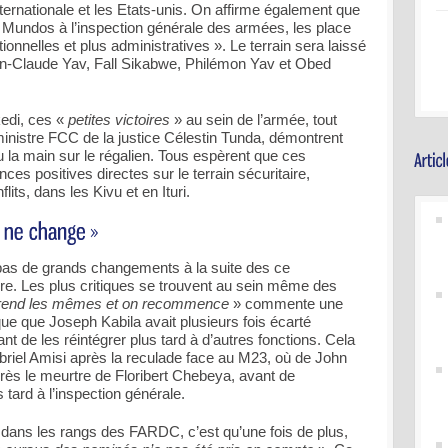
ernationale et les Etats-unis. On affirme également que
 Mundos à l’inspection générale des armées, les place
onnelles et plus administratives ». Le terrain sera laissé
n-Claude Yav, Fall Sikabwe, Philémon Yav et Obed
kedi, ces «
petites victoires
» au sein de l’armée, tout
nistre FCC de la justice Célestin Tunda, démontrent
u la main sur le régalien. Tous espèrent que ces
s positives directes sur le terrain sécuritaire,
ts, dans les Kivu et en Ituri.
pas de grands changements à la suite des ce
re. Les plus critiques se trouvent au sein même des
prend les mêmes et on recommence
» commente une
que que Joseph Kabila avait plusieurs fois écarté
 de les réintégrer plus tard à d’autres fonctions. Cela
riel Amisi après la reculade face au M23, où de John
près le meurtre de Floribert Chebeya, avant de
tard à l’inspection générale.
dans les rangs des FARDC, c’est qu’une fois de plus,