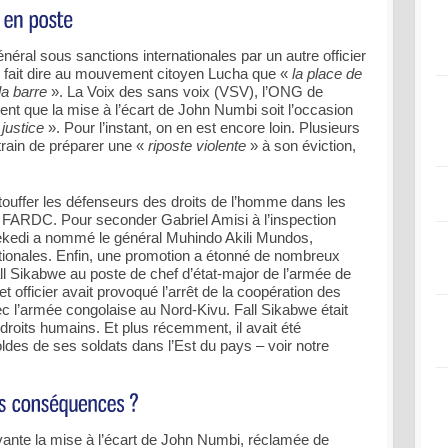
néral sous sanctions internationales par un autre officier
 fait dire au mouvement citoyen Lucha que «
la place de
la barre
». La Voix des sans voix (VSV), l’ONG de
nt que la mise à l’écart de John Numbi soit l’occasion
 justice
». Pour l’instant, on en est encore loin. Plusieurs
rain de préparer une «
riposte violente
» à son éviction,
ouffer les défenseurs des droits de l’homme dans les
 FARDC. Pour seconder Gabriel Amisi à l’inspection
ekedi a nommé le général Muhindo Akili Mundos,
tionales. Enfin, une promotion a étonné de nombreux
ll Sikabwe au poste de chef d’état-major de l’armée de
t officier avait provoqué l’arrêt de la coopération des
 l’armée congolaise au Nord-Kivu. Fall Sikabwe était
droits humains. Et plus récemment, il avait été
ldes de ses soldats dans l’Est du pays – voir notre
 vante la mise à l’écart de John Numbi, réclamée de