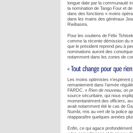
longue date par la communauté int
la nomination de Tango Four et de
dans des fonctions « moins opérati
dans les mains des généraux Jea
Rwibasira.
Pour les soutiens de Félix Tshise
comme la récente démission du mi
que le président reprend peu à pe
nominations auront des conséquence
notamment dans les zones de confli
Les moins optimistes n’espèrent 
remaniement dans l’armée réguliè
FARDC. «
Rien de nouveau, on 
source sécuritaire, qui nous expli
momentanément des officiers, avant
avait notamment été le cas de Gab
Numbi, mis au vert de la police a
réapparaître quelques années plus 
Enfin, ce qui agace profondément 