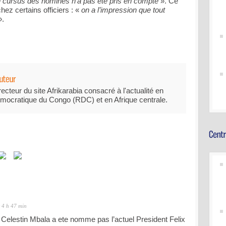
e cursus des nominés n’a pas été pris en compte
». Ce
ez certains officiers : «
on a l’impression que tout
.
recteur du site Afrikarabia consacré à l'actualité en
mocratique du Congo (RDC) et en Afrique centrale.
t 4 h 47 min
, Celestin Mbala a ete nomme pas l’actuel President Felix