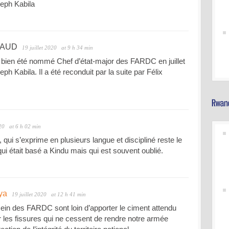
seph Kabila
GAUD
19 juillet 2020
at 9 h 34 min
 bien été nommé Chef d’état-major des FARDC en juillet
 Kabila. Il a été reconduit par la suite par Félix
20
at 6 h 02 min
qui s’exprime en plusieurs langue et discipliné reste le
 était basé a Kindu mais qui est souvent oublié.
ya
19 juillet 2020
at 12 h 41 min
ein des FARDC sont loin d’apporter le ciment attendu
r les fissures qui ne cessent de rendre notre armée