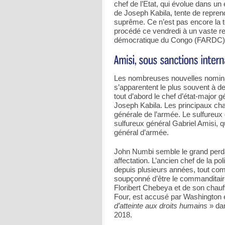
chef de l’Etat, qui évolue dans un
de Joseph Kabila, tente de repren
suprême. Ce n’est pas encore la 
procédé ce vendredi à un vaste 
démocratique du Congo (FARDC)
Les nombreuses nouvelles nominati
s’apparentent le plus souvent à d
tout d’abord le chef d’état-major
Joseph Kabila. Les principaux cha
générale de l’armée. Le sulfureu
sulfureux général Gabriel Amisi, q
général d’armée.
John Numbi semble le grand perdan
affectation. L’ancien chef de la p
depuis plusieurs années, tout co
soupçonné d’être le commanditaire
Floribert Chebeya et de son chauf
Four, est accusé par Washington 
d’atteinte aux droits humains
» dan
2018.