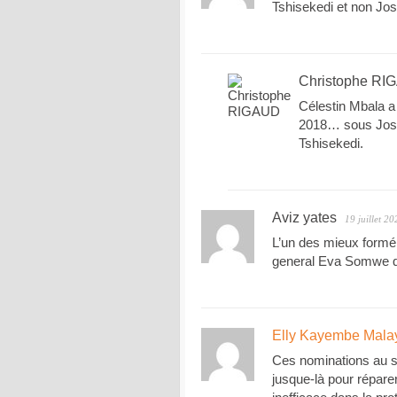
Tshisekedi et non Jo
Christophe RI
Célestin Mbala a
2018… sous Joseph
Tshisekedi.
Aviz yates
19 juillet 20
L’un des mieux formé, 
general Eva Somwe qui
Elly Kayembe Mala
Ces nominations au s
jusque-là pour répare