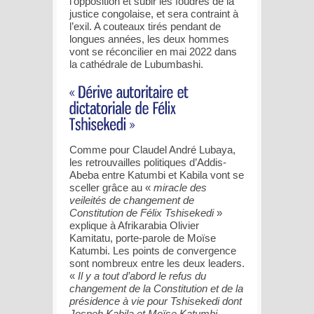
l’opposition et subir les foudres de la
justice congolaise, et sera contraint à
l’exil. A couteaux tirés pendant de
longues années, les deux hommes
vont se réconcilier en mai 2022 dans
la cathédrale de Lubumbashi.
Comme pour Claudel André Lubaya,
les retrouvailles politiques d’Addis-
Abeba entre Katumbi et Kabila vont se
sceller grâce au «
miracle des
veileités de changement de
Constitution de Félix Tshisekedi
»
explique à Afrikarabia Olivier
Kamitatu, porte-parole de Moïse
Katumbi. Les points de convergence
sont nombreux entre les deux leaders.
«
Il y a tout d’abord le refus du
changement de la Constitution et de la
présidence à vie pour Tshisekedi dont
Jospeh Kabila et Moïse Katumbi