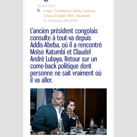
10 Jan 2025
congo
,
Constitution
,
kabila
,
katumbi
,
Lubaya Claudel
,
RDC
,
tshisekedi
by Christophe RIGAUD