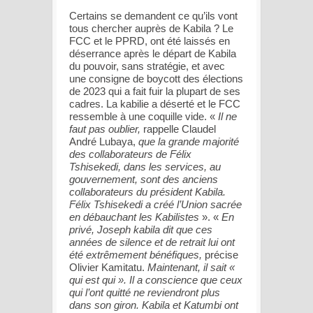
Certains se demandent ce qu’ils vont
tous chercher auprès de Kabila ? Le
FCC et le PPRD, ont été laissés en
déserrance après le départ de Kabila
du pouvoir, sans stratégie, et avec
une consigne de boycott des élections
de 2023 qui a fait fuir la plupart de ses
cadres. La kabilie a déserté et le FCC
ressemble à une coquille vide. «
Il ne
faut pas oublier,
rappelle Claudel
André Lubaya,
que la grande majorité
des collaborateurs de Félix
Tshisekedi, dans les services, au
gouvernement, sont des anciens
collaborateurs du président Kabila.
Félix Tshisekedi a créé l’Union sacrée
en débauchant les Kabilistes
». «
En
privé, Joseph kabila dit que ces
années de silence et de retrait lui ont
été extrêmement bénéfiques,
précise
Olivier Kamitatu.
Maintenant, il sait «
qui est qui ». Il a conscience que ceux
qui l’ont quitté ne reviendront plus
dans son giron. Kabila et Katumbi ont