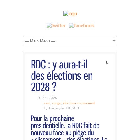
0
31 Mai 2026
ceni
,
congo
,
élections
,
recensement
by Christophe RIGAUD