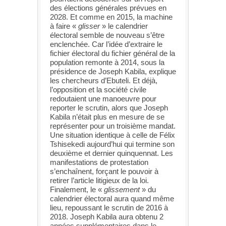
des élections générales prévues en
2028. Et comme en 2015, la machine
à faire «
glisser
» le calendrier
électoral semble de nouveau s’être
enclenchée. Car l’idée d’extraire le
fichier électoral du fichier général de la
population remonte à 2014, sous la
présidence de Joseph Kabila, explique
les chercheurs d’Ebuteli. Et déjà,
l’opposition et la société civile
redoutaient une manoeuvre pour
reporter le scrutin, alors que Joseph
Kabila n’était plus en mesure de se
représenter pour un troisième mandat.
Une situation identique à celle de Félix
Tshisekedi aujourd’hui qui termine son
deuxième et dernier quinquennat. Les
manifestations de protestation
s’enchaînent, forçant le pouvoir à
retirer l’article litigieux de la loi.
Finalement, le «
glissement
» du
calendrier électoral aura quand même
lieu, repoussant le scrutin de 2016 à
2018. Joseph Kabila aura obtenu 2
années supplémentaires dans le