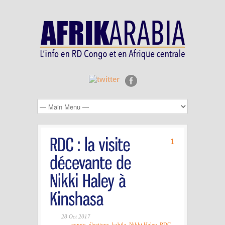
1
28 Oct 2017
congo
,
élections
,
kabila
,
Nikki Haley
,
RDC
,