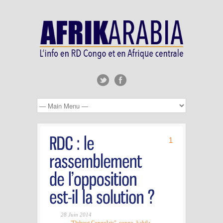
1
28 Juin 2014
"Debout Congolais"
,
congo
,
kabila
,