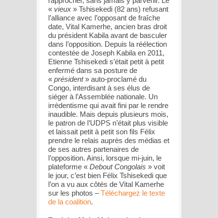
rapprocher, sans jamais y parvenir. Le
«
vieux
» Tshisekedi (82 ans) refusant
l’alliance avec l’opposant de fraîche
date, Vital Kamerhe, ancien bras droit
du président Kabila avant de basculer
dans l’opposition. Depuis la réélection
contestée de Joseph Kabila en 2011,
Etienne Tshisekedi s’était petit à petit
enfermé dans sa posture de
«
président
» auto-proclamé du
Congo, interdisant à ses élus de
siéger à l’Assemblée nationale. Un
irrédentisme qui avait fini par le rendre
inaudible. Mais depuis plusieurs mois,
le patron de l’UDPS n’était plus visible
et laissait petit à petit son fils Félix
prendre le relais auprès des médias et
de ses autres partenaires de
l’opposition. Ainsi, lorsque mi-juin, le
plateforme «
Debout Congolais
» voit
le jour, c’est bien Félix Tshisekedi que
l’on a vu aux côtés de Vital Kamerhe
sur les photos –
Téléchargez le texte
de la coalition
.