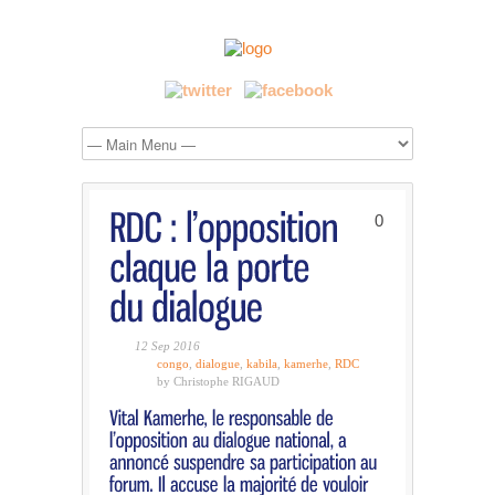
0
12 Sep 2016
congo
,
dialogue
,
kabila
,
kamerhe
,
RDC
by Christophe RIGAUD