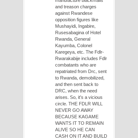
manufacture blackmails
and treason charges
against Rwandese
opposition figures like
Mushayidi, Ingabire,
Rusesabagina of Hotel
Rwanda, General
Kayumba, Colonel
Karegeya, etc. The Fdlr-
Rwarakabije includes Fdlr
combatants who are
repatriated from Drc, sent
to Rwanda, demobilized,
and then sent back to
DRC, when the need
arises. So, it’s a vicious
circle. THE FDLR WILL
NEVER GO AWAY
BECAUSE KAGAME
WANTS IT TO REMAIN
ALIVE SO HE CAN
CASH ON IT AND BUILD