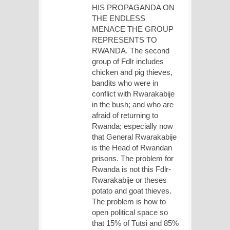
HIS PROPAGANDA ON
THE ENDLESS
MENACE THE GROUP
REPRESENTS TO
RWANDA. The second
group of Fdlr includes
chicken and pig thieves,
bandits who were in
conflict with Rwarakabije
in the bush; and who are
afraid of returning to
Rwanda; especially now
that General Rwarakabije
is the Head of Rwandan
prisons. The problem for
Rwanda is not this Fdlr-
Rwarakabije or theses
potato and goat thieves.
The problem is how to
open political space so
that 15% of Tutsi and 85%