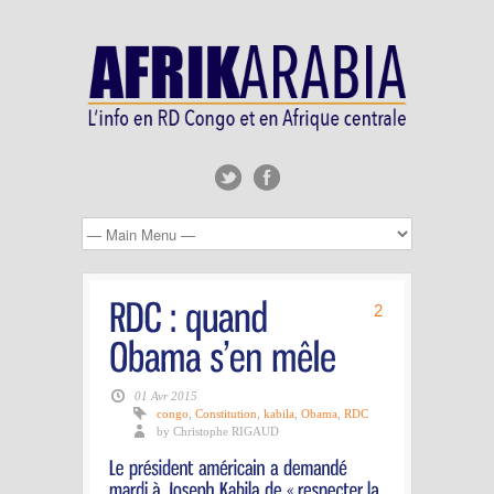
2
01 Avr 2015
congo
,
Constitution
,
kabila
,
Obama
,
RDC
by Christophe RIGAUD