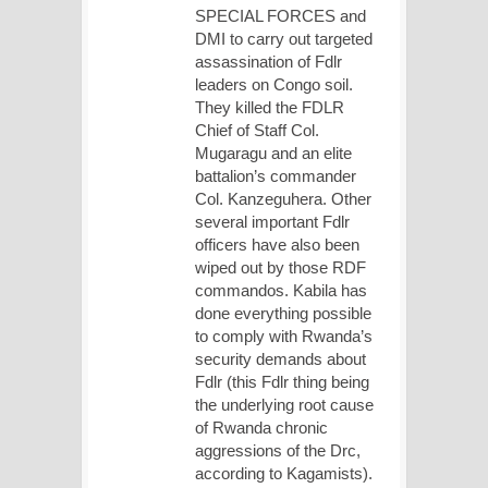
SPECIAL FORCES and
DMI to carry out targeted
assassination of Fdlr
leaders on Congo soil.
They killed the FDLR
Chief of Staff Col.
Mugaragu and an elite
battalion’s commander
Col. Kanzeguhera. Other
several important Fdlr
officers have also been
wiped out by those RDF
commandos. Kabila has
done everything possible
to comply with Rwanda’s
security demands about
Fdlr (this Fdlr thing being
the underlying root cause
of Rwanda chronic
aggressions of the Drc,
according to Kagamists).