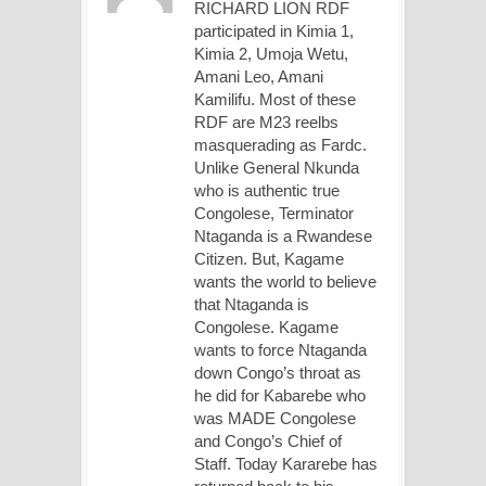
RICHARD LION RDF
participated in Kimia 1,
Kimia 2, Umoja Wetu,
Amani Leo, Amani
Kamilifu. Most of these
RDF are M23 reelbs
masquerading as Fardc.
Unlike General Nkunda
who is authentic true
Congolese, Terminator
Ntaganda is a Rwandese
Citizen. But, Kagame
wants the world to believe
that Ntaganda is
Congolese. Kagame
wants to force Ntaganda
down Congo’s throat as
he did for Kabarebe who
was MADE Congolese
and Congo’s Chief of
Staff. Today Kararebe has