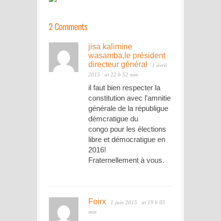
jisa kalimine
wasamba,le président
directeur général
1 avril
2015
at 22 h 52 min
il faut bien respecter la
constitution avec l’amnitie
générale de la républigue
démcratigue du
congo pour les élections
libre et démocratigue en
2016!
Fraternellement à vous.
Foirx
1 juin 2015
at 19 h 05
min