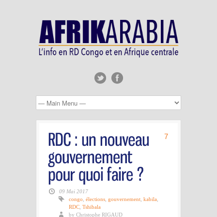
7
09 Mai 2017
congo
,
élections
,
gouvernement
,
kabila
,
RDC
,
Tshibala
by Christophe RIGAUD