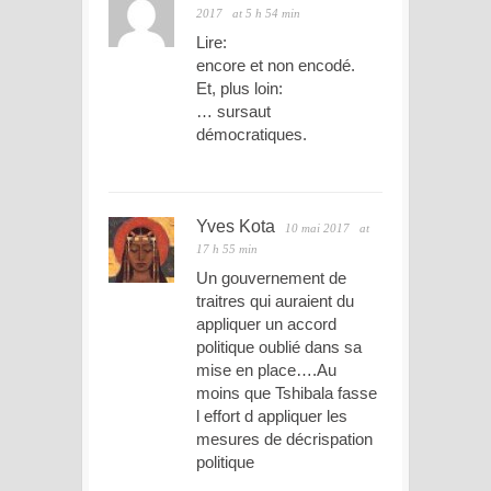
2017
at 5 h 54 min
Lire:
encore et non encodé.
Et, plus loin:
… sursaut
démocratiques.
Yves Kota
10 mai 2017
at
17 h 55 min
Un gouvernement de
traitres qui auraient du
appliquer un accord
politique oublié dans sa
mise en place….Au
moins que Tshibala fasse
l effort d appliquer les
mesures de décrispation
politique