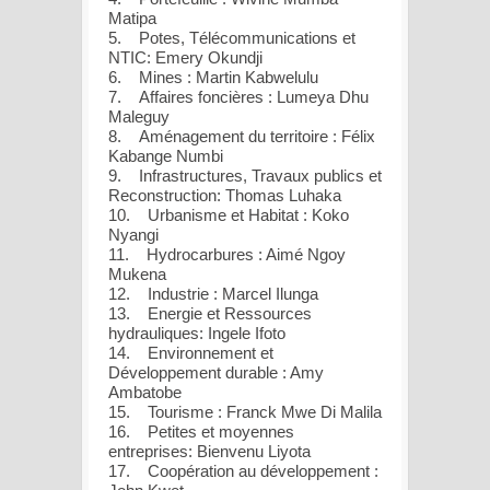
Matipa
5. Potes, Télécommunications et
NTIC: Emery Okundji
6. Mines : Martin Kabwelulu
7. Affaires foncières : Lumeya Dhu
Maleguy
8. Aménagement du territoire : Félix
Kabange Numbi
9. Infrastructures, Travaux publics et
Reconstruction: Thomas Luhaka
10. Urbanisme et Habitat : Koko
Nyangi
11. Hydrocarbures : Aimé Ngoy
Mukena
12. Industrie : Marcel Ilunga
13. Energie et Ressources
hydrauliques: Ingele Ifoto
14. Environnement et
Développement durable : Amy
Ambatobe
15. Tourisme : Franck Mwe Di Malila
16. Petites et moyennes
entreprises: Bienvenu Liyota
17. Coopération au développement :