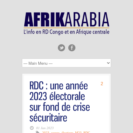
2
01 Jan 2023
2023
,
congo
,
élections
,
M23
,
RDC
,