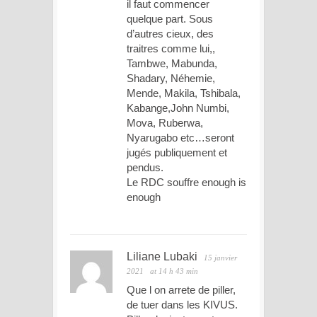
il faut commencer
quelque part. Sous
d’autres cieux, des
traitres comme lui,,
Tambwe, Mabunda,
Shadary, Néhemie,
Mende, Makila, Tshibala,
Kabange,John Numbi,
Mova, Ruberwa,
Nyarugabo etc…seront
jugés publiquement et
pendus.
Le RDC souffre enough is
enough
Liliane Lubaki
15 janvier
2021
at 14 h 43 min
Que l on arrete de piller,
de tuer dans les KIVUS.