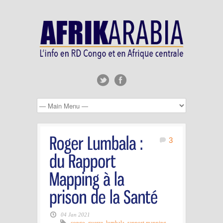
3
04 Jan 2021
congo
,
guerre
,
lumbala
,
rapport mapping
,