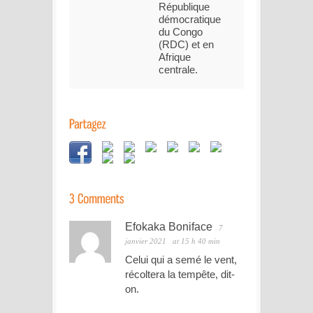
République
démocratique
du Congo
(RDC) et en
Afrique
centrale.
Efokaka Boniface
7
janvier 2021
at 15 h 40 min
Celui qui a semé le vent,
récoltera la tempête, dit-
on.